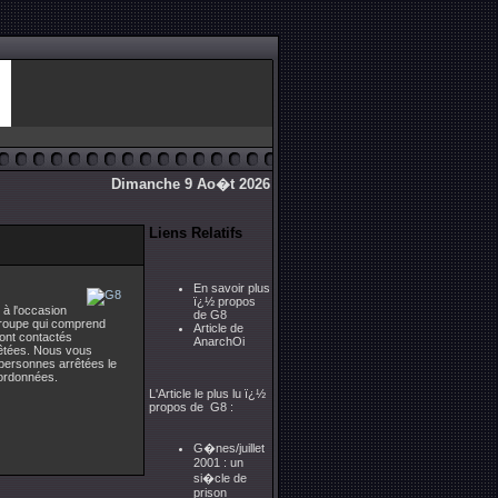
Dimanche 9 Ao�t 2026
Liens Relatifs
En savoir plus
ï¿½ propos
 à l'occasion
de G8
 groupe qui comprend
Article de
ont contactés
AnarchOi
rêtées. Nous vous
personnes arrêtées le
ordonnées.
L'Article le plus lu ï¿½
propos de G8 :
G�nes/juillet
2001 : un
si�cle de
prison