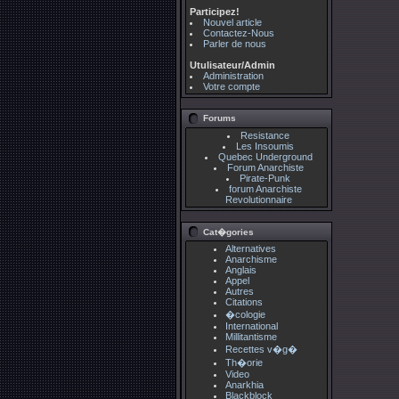
Participez!
Nouvel article
Contactez-Nous
Parler de nous
Utulisateur/Admin
Administration
Votre compte
Forums
Resistance
Les Insoumis
Quebec Underground
Forum Anarchiste
Pirate-Punk
forum Anarchiste
Revolutionnaire
Cat�gories
Alternatives
Anarchisme
Anglais
Appel
Autres
Citations
�cologie
International
Millitantisme
Recettes v�g�
Th�orie
Video
Anarkhia
Blackblock