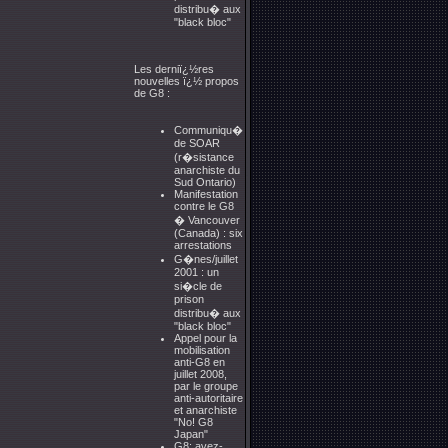
distribu� aux
"black bloc"
Les derniï¿½res
nouvelles ï¿½ propos
de G8 :
Communiqu�
de SOAR
(r�sistance
anarchiste du
Sud Ontario)
Manifestation
contre le G8
� Vancouver
(Canada) : six
arrestations
G�nes/juillet
2001 : un
si�cle de
prison
distribu� aux
"black bloc"
Appel pour la
mobilisation
anti-G8 en
juillet 2008,
par le groupe
anti-autoritaire
et anarchiste
"No! G8
Japan"
G8: avez-