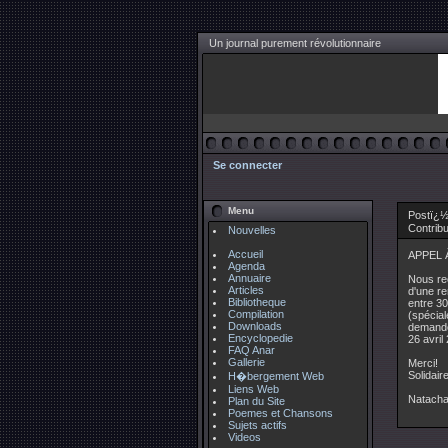
Un journal purement révolutionnaire
Se connecter
Menu
Postï¿½
Contrib
Nouvelles
Accueil
APPEL 
Agenda
Annuaire
Nous rec
Articles
d'une re
Bibliotheque
entre 3
Compilation
(spécia
Downloads
demando
Encyclopedie
26 avril
FAQ Anar
Gallerie
Merci!
Solidair
H�bergement Web
Liens Web
Natacha
Plan du Site
Poemes et Chansons
Sujets actifs
Videos