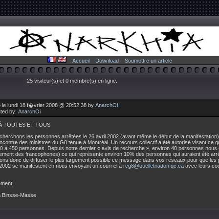
Accueil
Download
Soumettre un article
25 visiteur(s) et 0 membre(s) en ligne.
 le lundi 18 f�vrier 2008 @ 20:52:38 by
AnarchOi
uted by:
AnarchOi
À TOUTES ET TOUS
herchons les personnes arrêtées le 26 avril 2002 (avant même le début de la manifestation)
ncontre des ministres du G8 tenue à Montréal. Un recours collectif a été autorisé visant ce
00 à 450 personnes. Depuis notre dernier « avis de recherche », environ 40 personnes nous 
lement des francophones) ce qui représente environ 10% des personnes qui auraient été ar
ns donc de diffuser le plus largement possible ce message dans vos réseaux pour que les 
 2002 se manifestent en nous envoyant un courriel à
rcg8@ouelletnadon.qc.ca
avec leurs co
ement,
 Binsse-Masse