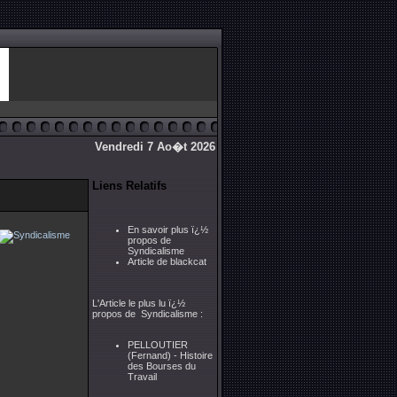
Vendredi 7 Ao�t 2026
Liens Relatifs
En savoir plus ï¿½
propos de
Syndicalisme
Article de blackcat
L'Article le plus lu ï¿½
propos de Syndicalisme :
PELLOUTIER
(Fernand) - Histoire
des Bourses du
Travail