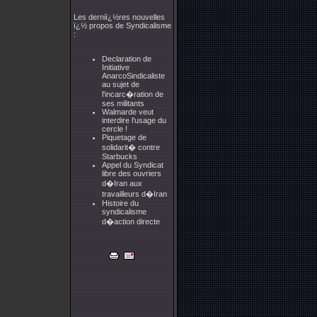
Les derniï¿½res nouvelles
ï¿½ propos de Syndicalisme
:
Declaration de
Initiative
AnarcoSindicaliste
au sujet de
l'incarc�ration de
ses militants
Walmarde veut
interdire l'usage du
cercle !
Piquetage de
solidarit� contre
Starbucks
Appel du Syndicat
libre des ouvriers
d�Iran aux
travailleurs d�Iran
Histoire du
syndicalisme
d�action directe