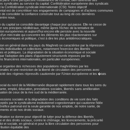
a partir d'une perspective mobilisatrice de combat, bien différente des
es syndicales au service du capital: Confédération européenne des syndicats
 la Confédération syndicale internationale (CSI): Notre objectif
ntal est de concrétiser nos engagements de campagnes et d'actions communes
e de consolider la confiance construite tout au long de ces dernières
entre nous.
 du capital se consolide davantage chaque jour qui passe. Elle ne cesse de
er ses principes néolibéraux, même âpres l'échec de la tentative de
tion européennes et aujourd'hui encore elle persiste avec la nouvelle
ve d'un mini traite qui concentre les éléments les plus réactionnaires sur
s économiques et politique, c'est à dire les plus antidémocratiques.
tion en général dans les pays du Maghreb se caractérise par la répression
rtés individuelles et collectives, notamment l'exercice des libertés
es et politiques. La dégradation de la situation économique et sociale
ar l'adoption des plans d'ajustement structurels imposes par les
ions financières internationales, en particulier européennes:
ge organise des richesses des populations maghrébines par les
ionales et une restriction de la liberté de circulation des personnes avec
icité des régimes répressifs cautionnée par l'Union européenne et les �tats
ocial du nord de la Méditerranée disparait rapidement dans tous les sens du
ante, emploi, éducation, prestations sociales, libertés sans amélioration
tuation de ceux de la rive sud de la méditerranée.
essions sociales et la dégradation des conditions de vie sont des faits
eptés par le syndicalisme institutionnel cogestionnaire qui cautionne l'idée
énéfice patronal est la seule garantie de nos emplois, de notre sante, de
ments et de nos droits sociaux.
ination se donne pour objectif de lutter pour la défense des libertés
e et des droits sociaux, contre le chômage, les licenciements, la précarité
loi et sociale, en général et pour la libre circulation des personnes pour
tribution équitable des