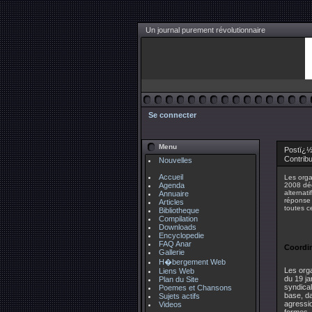
Un journal purement révolutionnaire
Se connecter
Menu
Postï¿½
Contrib
Nouvelles
Accueil
Les orga
Agenda
2008 déc
alternat
Annuaire
réponse 
Articles
toutes c
Bibliotheque
Compilation
Downloads
Encyclopedie
FAQ Anar
Coordin
Gallerie
H�bergement Web
Les orga
Liens Web
du 19 ja
Plan du Site
syndical
Poemes et Chansons
base, d
Sujets actifs
agressio
Videos