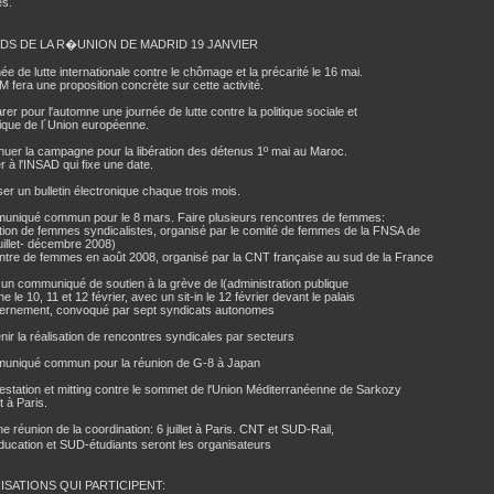
es.
S DE LA R�UNION DE MADRID 19 JANVIER
ée de lutte internationale contre le chômage et la précarité le 16 mai.
fera une proposition concrète sur cette activité.
rer pour l'automne une journée de lutte contre la politique sociale et
que de l´Union européenne.
nuer la campagne pour la libération des détenus 1º mai au Maroc.
 à l'INSAD qui fixe une date.
ser un bulletin électronique chaque trois mois.
uniqué commun pour le 8 mars. Faire plusieurs rencontres de femmes:
tion de femmes syndicalistes, organisé par le comité de femmes de la FNSA de
uillet- décembre 2008)
ntre de femmes en août 2008, organisé par la CNT française au sud de la France
 un communiqué de soutien à la grève de l(administration publique
ne le 10, 11 et 12 février, avec un sit-in le 12 février devant le palais
ernement, convoqué par sept syndicats autonomes
nir la réalisation de rencontres syndicales par secteurs
uniqué commun pour la réunion de G-8 à Japan
estation et mitting contre le sommet de l'Union Méditerranéenne de Sarkozy
et à Paris.
e réunion de la coordination: 6 juillet à Paris. CNT et SUD-Rail,
cation et SUD-étudiants seront les organisateurs
SATIONS QUI PARTICIPENT: