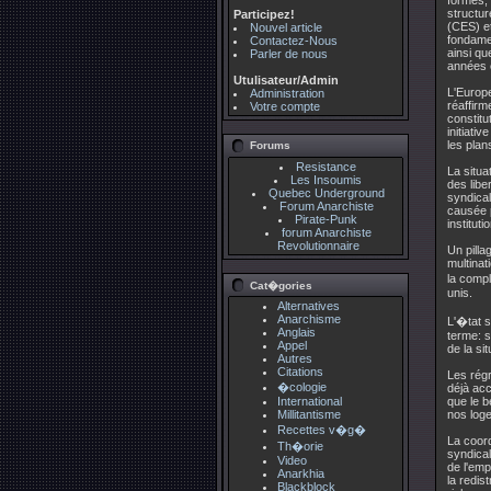
formes, 
structur
Participez!
(CES) et
Nouvel article
fondame
Contactez-Nous
ainsi qu
Parler de nous
années 
Utulisateur/Admin
L'Europe
Administration
réaffirm
Votre compte
constitu
initiati
les plan
Forums
Resistance
La situa
Les Insoumis
des libe
Quebec Underground
syndical
Forum Anarchiste
causée p
Pirate-Punk
institut
forum Anarchiste
Revolutionnaire
Un pilla
multinat
la compl
Cat�gories
unis.
Alternatives
Anarchisme
L'�tat s
Anglais
terme: s
Appel
de la si
Autres
Citations
Les régr
�cologie
déjà acc
International
que le b
Millitantisme
nos loge
Recettes v�g�
La coord
Th�orie
syndical
Video
de l'emp
Anarkhia
la redis
Blackblock