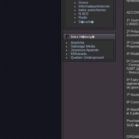
richess
Grece
Informatique\Internet
luttes autochtones
ACCORD
N.W.O
Radio
1º Journ
S�curit�
L'ANDCM 
2º Prépa
économi
Sites H�berg�
Anarkhia
3º Conti
Sabotage Media
Proposer
Jeunesse Apatride
KKKanada
4º Réali
Quebec Underground
5º Comm
- Forma
l'UMT (j
- Renco
6º Faire
algérien
du gouv
7º Soute
8º Comm
9º Manif
le 5 juill
Prochain
SUD-�du
ORGANI