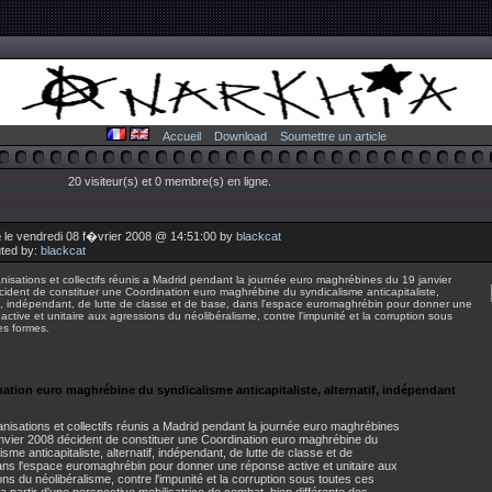
Accueil
Download
Soumettre un article
20 visiteur(s) et 0 membre(s) en ligne.
 le vendredi 08 f�vrier 2008 @ 14:51:00 by
blackcat
uted by:
blackcat
nisations et collectifs réunis a Madrid pendant la journée euro maghrébines du 19 janvier
ident de constituer une Coordination euro maghrébine du syndicalisme anticapitaliste,
if, indépendant, de lutte de classe et de base, dans l'espace euromaghrébin pour donner une
active et unitaire aux agressions du néolibéralisme, contre l'impunité et la corruption sous
es formes.
ation euro maghrébine du syndicalisme anticapitaliste, alternatif, indépendant
nisations et collectifs réunis a Madrid pendant la journée euro maghrébines
nvier 2008 décident de constituer une Coordination euro maghrébine du
isme anticapitaliste, alternatif, indépendant, de lutte de classe et de
ans l'espace euromaghrébin pour donner une réponse active et unitaire aux
ns du néolibéralisme, contre l'impunité et la corruption sous toutes ces