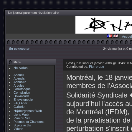
Un journal purement révolutionnaire
Accuei
Se connecter
24 visiteur(s) et 0 
Menu
Postï¿½ le lundi 21 janvier 2008 @ 01:48:50 
Contributed by:
Pierre-Luc
Nouvelles
Accueil
Montréal, le 18 janvi
Agenda
Annuaire
membres de l'Associ
Articles
Bibliotheque
Compilation
Solidarité Syndical
Downloads
Encyclopedie
aujourd'hui l'accès a
FAQ Anar
Gallerie
de Montréal (IEDM), 
H�bergement Web
Liens Web
de la privatisation de
Plan du Site
Poemes et Chansons
Sujets actifs
perturbation s'inscri
Videos