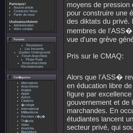
moyens de pression e
Participez!
Nouvel article
pour construire une éd
Contactez-Nous
Parler de nous
des diktats du privé.
Utulisateur/Admin
Administration
membres de l'ASS� p
Votre compte
vue d'une grève généra
Forums
Resistance
Les Insoumis
Quebec Underground
Pris sur le CMAQ:
Forum Anarchiste
Pirate-Punk
forum Anarchiste
Revolutionnaire
Alors que l'ASS� rev
Cat�gories
Alternatives
en éducation libre de 
Anarchisme
Anglais
figure par excellence
Appel
Autres
gouvernement et de l'
Citations
�cologie
marchandes. En occup
International
Millitantisme
Recettes v�g�
étudiantes lancent u
Th�orie
Video
secteur privé, qui so
Anarkhia
Blackblock