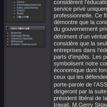
considèrent l'éduca
Grece
Informatique\Internet
service privé uniquem
luttes autochtones
N.W.O
Radio
professionnelle. Ce f
S�curit�
démontre que la condi
du gouvernement priv
Sites H�berg�
Anarkhia
détriment d'un vérita
Sabotage Media
Jeunesse Apatride
KKKanada
considère que la seul
Quebec Underground
entreprises dans l'éd
parts d'impôts. Les p
symbolisent notre con
économique dont font
ceux qui les défende
porte-parole de l'ASS
dirigeront par la sui
président libéral de 
travail, M.Gerry Skla