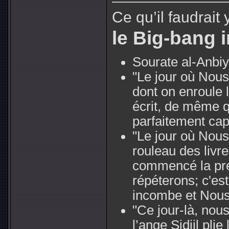
Ce qu’il faudrait 
le Big-bang 
Sourate al-Anbiy
"Le jour où Nous 
dont on enroule l
écrit, de même
parfaitement cap
"Le jour où Nous
rouleau des liv
commencé la pre
répéterons; c'e
incombe et Nous 
"Ce jour-là, nou
l’ange Sidjil pli