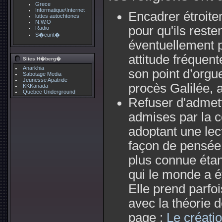
Grece
Informatique\Internet
Encadrer étroitem
luttes autochtones
N.W.O
pour qu'ils rest
Radio
S�curit�
éventuellement p
attitude fréquen
Sites H�berg�
Anarkhia
son point d’orgue
Sabotage Media
Jeunesse Apatride
procès Galilée, 
KKKanada
Quebec Underground
Refuser d'admett
admises par la 
adoptant une lect
façon de pensée 
plus connue étan
qui le monde a é
Elle prend parfo
avec la théorie de
page :
Le créatio