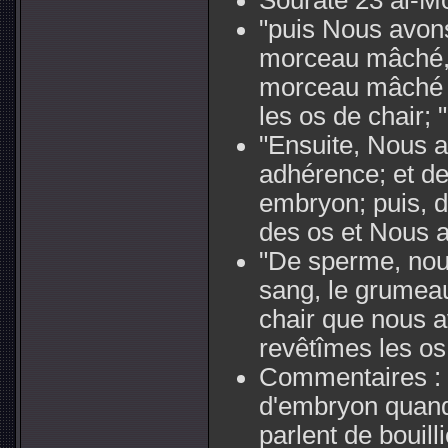
Sourate 23 al-M
"puis Nous avon
morceau mâché,
morceau mâché d
les os de chair; "
"Ensuite, Nous 
adhérence; et d
embryon; puis, 
des os et Nous a
"De sperme, nou
sang, le grumea
chair que nous a
revêtîmes les os 
Commentaires :
d'embryon quand 
parlent de bouil