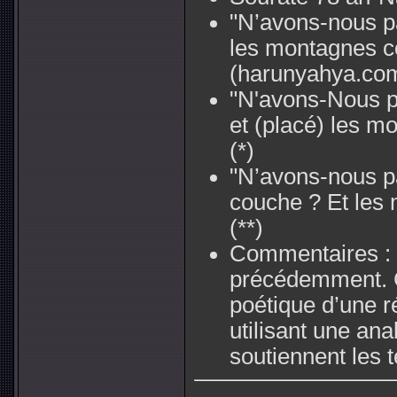
"N’avons-nous pa
les montagnes c
(harunyahya.co
"N'avons-Nous pa
et (placé) les 
(*)
"N’avons-nous pa
couche ? Et les
(**)
Commentaires :
précédemment. C’
poétique d’une 
utilisant une ana
soutiennent les t