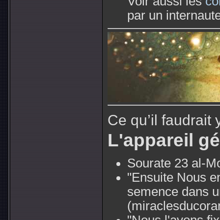
Voir aussi les
co
par un internaute
Ce qu’il faudrait 
L'appareil gé
Sourate 23 al-M
"Ensuite Nous en
semence dans un
(miraclesducora
"Nous l'avons fi