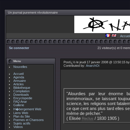
Un journal purement révolutionnaire
Accuei
Se connecter
21 visiteur(s) et 0 mem
Menu
Postï¿½ le jeudi 17 janvier 2008 @ 13:50:15 b
Contributed by:
AnarchOi
Nouvelles
Accueil
Agenda
Annuaire
Articles
Bibliotheque
Compilation
"Alourdies par leur énorme 
Downloads
immémoriaux, se laissant toujou
Encyclopedie
FAQ Anar
science, les religions sont fatal
Gallerie
ce que cent ans plus tard elles s
H�bergement Web
même de prêcher."
Liens Web
Plan du Site
( Elisée
/ 1830 1905 )
Reclus
Poemes et Chansons
Sujets actifs
Videos