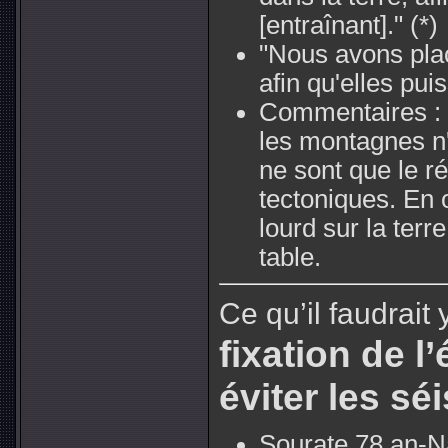
[entraînant]."
(*)
"Nous avons plac
afin qu'elles pu
Commentaires :
les montagnes n
ne sont que le r
tectoniques. En 
lourd sur la terr
table.
Ce qu’il faudrait 
fixation de l
éviter les s
Sourate 78 an-Na