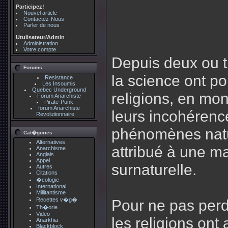
Participez!
Nouvel article
Contactez-Nous
Parler de nous
Utulisateur/Admin
Administration
Votre compte
Depuis deux ou tr
Forums
la science ont p
Resistance
Les Insoumis
Quebec Underground
religions, en mon
Forum Anarchiste
Pirate-Punk
forum Anarchiste
leurs incohérenc
Revolutionnaire
phénomènes natur
Cat�gories
Alternatives
attribué à une ma
Anarchisme
Anglais
Appel
surnaturelle.
Autres
Citations
�cologie
International
Millitantisme
Recettes v�g�
Pour ne pas perdr
Th�orie
Video
les religions ont 
Anarkhia
Blackblock