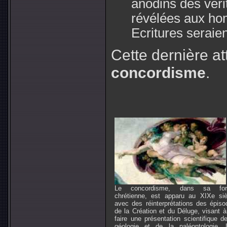
anodins des véri
révélées aux ho
Ecritures seraien
Cette dernière at
concordisme
.
Le concordisme, dans sa fo
chrétienne, est apparu au XIXe siè
avec des réinterprétations des épiso
de la Création et du Déluge, visant à
faire une présentation scientifique d
géologie et de la paléontologie. 