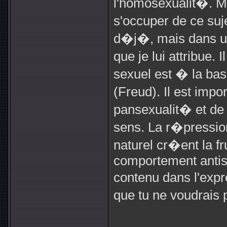
l'homosexualit�. M
s'occuper de ce suj
d�j�, mais dans un
que je lui attribue. I
sexuel est � la ba
(Freud). Il est imp
pansexualit� et de 
sens. La r�pression e
naturel cr�ent la fr
comportement antiso
contenu dans l'expr
que tu ne voudrais 