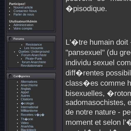
Participez!
�pisodique.
Nouvel article
Contactez-Nous
Parler de nous
Utulisateur/Admin
Administration
Votre compte
Forums
L'�tre humain doit 
Resistance
Les Insoumis
"pansexuel" (du gre
Quebec Underground
Forum Anarchiste
Pirate-Punk
individu sexuel co
forum Anarchiste
Revolutionnaire
diff�rentes possib
Cat�gories
class�es comme h�
Alternatives
Anarchisme
Anglais
bisexuelles, �rotom
Appel
Autres
Citations
sadomasochistes, et
�cologie
International
de notre nature - p
Millitantisme
Recettes v�g�
Th�orie
moment et selon l'
Video
Anarkhia
Blackblock