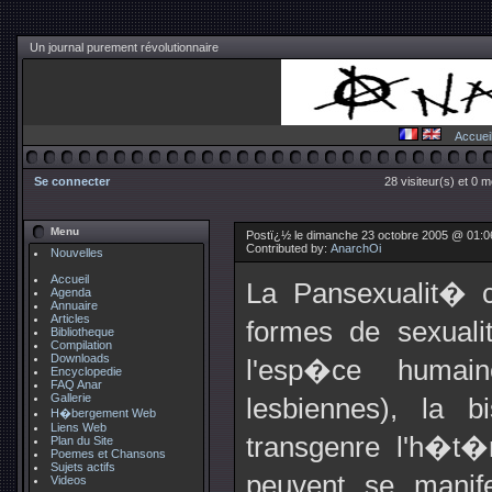
Un journal purement révolutionnaire
Accuei
Se connecter
28 visiteur(s) et 0 
Menu
Postï¿½ le dimanche 23 octobre 2005 @ 01:0
Contributed by:
AnarchOi
Nouvelles
Accueil
La Pansexualit� c
Agenda
Annuaire
Articles
formes de sexual
Bibliotheque
Compilation
Downloads
l'esp�ce humain
Encyclopedie
FAQ Anar
Gallerie
lesbiennes), la b
H�bergement Web
Liens Web
transgenre l'h�t�
Plan du Site
Poemes et Chansons
Sujets actifs
peuvent se manif
Videos