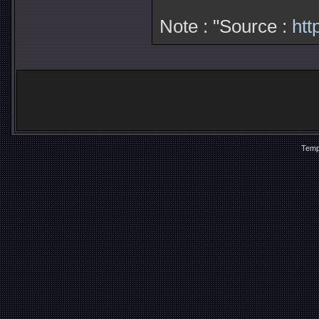
Note : "Source :
htt
Temp