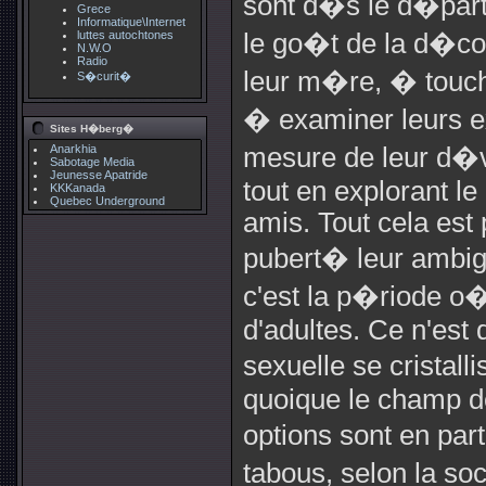
sont d�s le d�part
Grece
Informatique\Internet
luttes autochtones
le go�t de la d�c
N.W.O
Radio
leur m�re, � touch
S�curit�
� examiner leurs e
Sites H�berg�
Anarkhia
mesure de leur d�v
Sabotage Media
Jeunesse Apatride
tout en explorant le
KKKanada
Quebec Underground
amis. Tout cela est 
pubert� leur ambigu
c'est la p�riode o�
d'adultes. Ce n'est 
sexuelle se cristall
quoique le champ de
options sont en pa
tabous, selon la soc