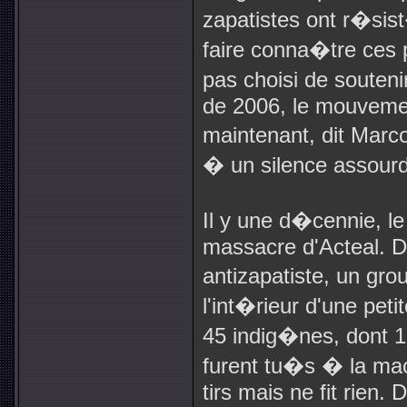
zapatistes ont r�sis
faire conna�tre ces p
pas choisi de souten
de 2006, le mouvemen
maintenant, dit Marco
� un silence assourd
Il y une d�cennie, l
massacre d'Acteal. 
antizapatiste, un gro
l'int�rieur d'une pet
45 indig�nes, dont 1
furent tu�s � la mach
tirs mais ne fit rien.