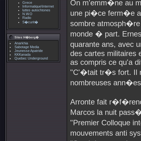
On m'emm�ne au milie
Grece
Informatique\Internet
luttes autochtones
une pi�ce ferm�e au p
N.W.O
Radio
sombre atmosph�re s
S�curit�
monde � part. Ernes
Sites H�berg�
quarante ans, avec 
Anarkhia
Sabotage Media
Jeunesse Apatride
des cartes militaires
KKKanada
Quebec Underground
as compris ce qu'a d
"C'�tait tr�s fort. Il
nombreuses ann�es
Arronte fait r�f�re
Marcos la nuit pass
"Premier Colloque int
mouvements anti syst�