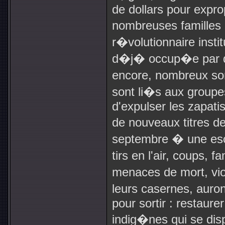
de dollars pour expro
nombreuses familles 
r�volutionnaire instit
d�j� occup�e par de
encore, nombreux son
sont li�s aux groupes
d'expulser les zapatis
de nouveaux titres d
septembre � une escal
tirs en l'air, coups, 
menaces de mort, vi
leurs casernes, auron
pour sortir : restaure
indig�nes qui se disp