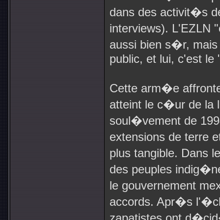
dans des activit�s de
interviews). L'EZLN 
aussi bien s�r, mais
public, et lui, c'est le 
Cette arm�e affronte
atteint le c�ur de la 
soul�vement de
199
extensions de terre et
plus tangible. Dans l
des peuples indig�ne
le gouvernement mex
accords. Apr�s l'�ch
zapatistes ont d�cid�