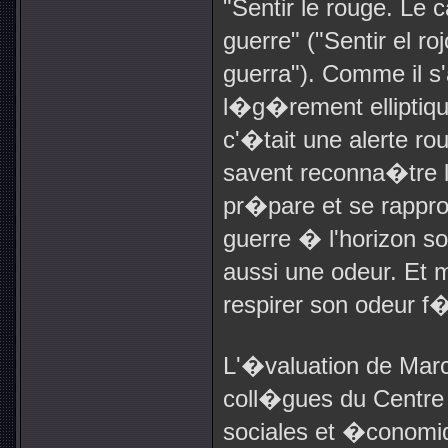
"Sentir le rouge. Le 
guerre" ("Sentir el ro
guerra"). Comme il s
l�g�rement elliptique
c'�tait une alerte rou
savent reconna�tre l
pr�pare et se rappro
guerre � l'horizon so
aussi une odeur. E
respirer son odeur f�
L'�valuation de Marc
coll�gues du Centre 
sociales et �conomi