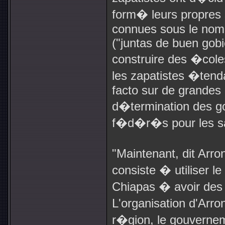
form� leurs propres 
connues sous le nom
("juntas de buen gobi
construire des �cole
les zapatistes �tend
facto sur de grandes
d�termination des g
f�d�r�s pour les sap
"Maintenant, dit Arro
consiste � utiliser 
Chiapas � avoir des t
L'organisation d'Arr
r�gion, le gouverne