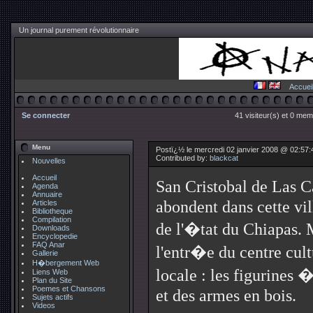
Un journal purement révolutionnaire
Accuei
Se connecter
41 visiteur(s) et 0 mem
Menu
Postï¿½ le mercredi 02 janvier 2008 @ 02:57
Contributed by:
blackcat
Nouvelles
Accueil
San Cristobal de Las 
Agenda
Annuaire
abondent dans cette vil
Articles
Bibliotheque
Compilation
de l'�tat du Chiapas. M
Downloads
Encyclopedie
FAQ Anar
l'entr�e du centre cult
Gallerie
H�bergement Web
locale : les figurines
Liens Web
Plan du Site
Poemes et Chansons
et des armes en bois.
Sujets actifs
Videos