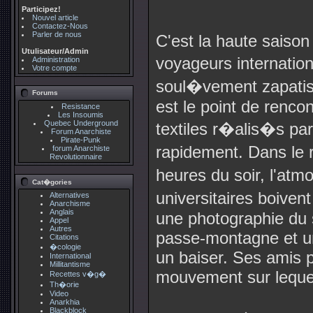
Participez!
Nouvel article
Contactez-Nous
Parler de nous
C'est la haute saison
Utulisateur/Admin
voyageurs internatio
Administration
Votre compte
soul�vement zapatist
Forums
est le point de rencont
Resistance
Les Insoumis
Quebec Underground
textiles r�alis�s par
Forum Anarchiste
Pirate-Punk
rapidement. Dans le 
forum Anarchiste
Revolutionnaire
heures du soir, l'at
Cat�gories
universitaires boiven
Alternatives
Anarchisme
Anglais
une photographie du
Appel
Autres
passe-montagne et un
Citations
�cologie
un baiser. Ses amis 
International
Millitantisme
mouvement sur lequel
Recettes v�g�
Th�orie
Video
Anarkhia
Blackblock