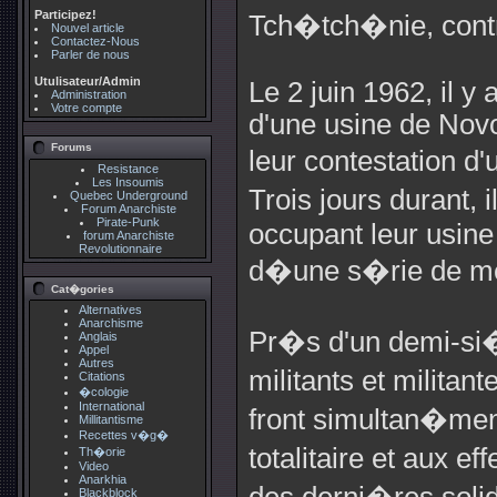
Participez!
Tch�tch�nie, contr
Nouvel article
Contactez-Nous
Parler de nous
Utulisateur/Admin
Le 2 juin 1962, il y 
Administration
Votre compte
d'une usine de Novo
Forums
leur contestation d
Resistance
Les Insoumis
Trois jours durant, i
Quebec Underground
Forum Anarchiste
Pirate-Punk
occupant leur usine 
forum Anarchiste
Revolutionnaire
d�une s�rie de me
Cat�gories
Alternatives
Anarchisme
Pr�s d'un demi-si�c
Anglais
Appel
Autres
militants et militant
Citations
�cologie
International
front simultan�men
Millitantisme
Recettes v�g�
totalitaire et aux e
Th�orie
Video
Anarkhia
Blackblock