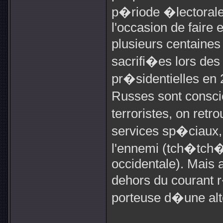
p�riode �lectorale 
l'occasion de faire
plusieurs centaine
sacrifi�es lors de
pr�sidentielles en
Russes sont consci
terroristes, on retr
services sp�ciaux,
l'ennemi (tch�tch
occidentale). Mais a
dehors du courant r�
porteuse d�une alte