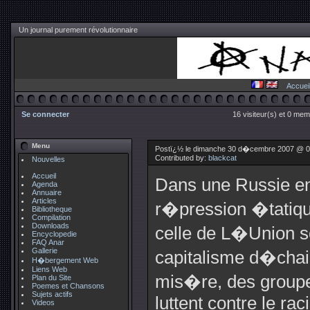
Un journal purement révolutionnaire
Accuei
Se connecter
16 visiteur(s) et 0 mem
Menu
Postï¿½ le dimanche 30 d�cembre 2007 @ 0
Contributed by:
blackcat
Nouvelles
Accueil
Dans une Russie en
Agenda
Annuaire
Articles
r�pression �tatiqu
Bibliotheque
Compilation
Downloads
celle de L�Union so
Encyclopedie
FAQ Anar
Gallerie
capitalisme d�chai
H�bergement Web
Liens Web
mis�re, des groupes 
Plan du Site
Poemes et Chansons
Sujets actifs
luttent contre le ra
Videos