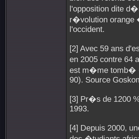
l'opposition dite 
r�volution orange 
l'occident.
[2] Avec 59 ans d'
en 2005 contre 64 
est m�me tomb� �
90). Source Goskom
[3] Pr�s de 1200 %
1993.
[4] Depuis 2000, u
des �tudiants afric