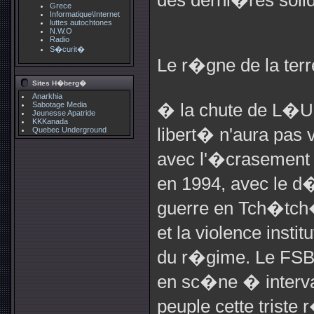
des derni�res soli
Grece
Informatique\Internet
luttes autochtones
N.W.O
Radio
S�curit�
Le r�gne de la terr
Sites H�berg�
Anarkhia
Sabotage Media
� la chute de L�Un
Jeunesse Apatride
KKKanada
libert� n'aura pas
Quebec Underground
avec l'�crasement 
en 1994, avec le 
guerre en Tch�tch�
et la violence insti
du r�gime. Le FSB (
en sc�ne � interva
peuple cette triste