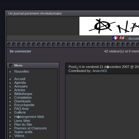
Un journal purement révolutionnaire
Accuei
Se connecter
42 visiteur(s) et 0 mem
Menu
Postï¿½ le vendredi 21 d�cembre 2007 @ 20
Contributed by:
AnarchOi
Nouvelles
Accueil
Agenda
Annuaire
Articles
Bibliotheque
Compilation
Downloads
Encyclopedie
FAQ Anar
Gallerie
H�bergement Web
Liens Web
Plan du Site
Poemes et Chansons
Sujets actifs
Videos