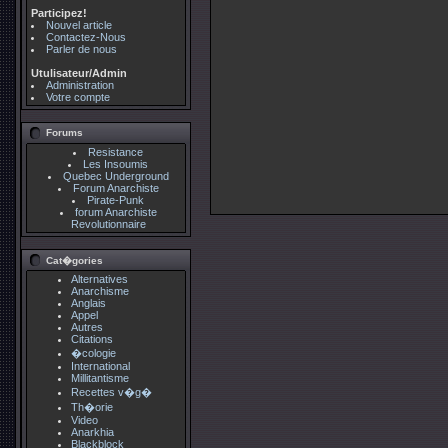
Participez!
Nouvel article
Contactez-Nous
Parler de nous
Utulisateur/Admin
Administration
Votre compte
Forums
Resistance
Les Insoumis
Quebec Underground
Forum Anarchiste
Pirate-Punk
forum Anarchiste
Revolutionnaire
Cat�gories
Alternatives
Anarchisme
Anglais
Appel
Autres
Citations
�cologie
International
Millitantisme
Recettes v�g�
Th�orie
Video
Anarkhia
Blackblock