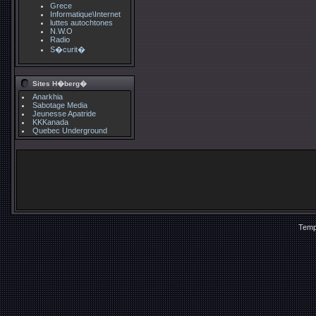
Grece
Informatique\Internet
luttes autochtones
N.W.O
Radio
S�curit�
Sites H�berg�
Anarkhia
Sabotage Media
Jeunesse Apatride
KKKanada
Quebec Underground
Temp