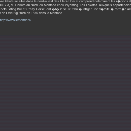
toire lakota se situe dans le nord-ouest des Etats-Unis et comprend notamment les r�gions 
du Sud, du Dakota du Nord, du Montana et du Wyoming. Les Lakotas, auxquels appartenaien
hefs Sitting Bull et Crazy Horse, ont �t� la seule tribu � infliger une d�faite � l'arm�e a
lle de Little Big Horn en 1876 dans le Montana.
http://www.lemonde.fr/