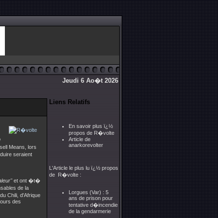
Jeudi 6 Ao�t 2026
Liens Relatifs
En savoir plus ï¿½
propos de R�volte
Article de
q
anarkorevolter
ell Means, lors
uire seraient
L'Article le plus lu ï¿½ propos
de R�volte :
leur"
et ont �t�
sables de la
Lorgues (Var) : 5
 Chili, d'Afrique
ans de prison pour
cours des
tentative d�incendie
de la gendarmerie