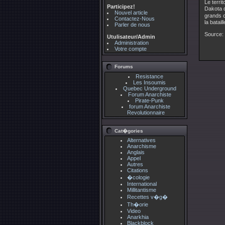
Le terri
Participez!
Dakota 
Nouvel article
grands c
Contactez-Nous
la batai
Parler de nous
Source:
Utulisateur/Admin
Administration
Votre compte
Forums
Resistance
Les Insoumis
Quebec Underground
Forum Anarchiste
Pirate-Punk
forum Anarchiste
Revolutionnaire
Cat�gories
Alternatives
Anarchisme
Anglais
Appel
Autres
Citations
�cologie
International
Millitantisme
Recettes v�g�
Th�orie
Video
Anarkhia
Blackblock