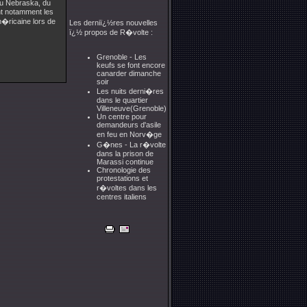
du Nebraska, du
t notamment les
m�ricaine lors de
Les derniï¿½res nouvelles
ï¿½ propos de R�volte :
Grenoble - Les
keufs se font encore
canarder dimanche
soir
Les nuits derni�res
dans le quartier
Villeneuve(Grenoble)
Un centre pour
demandeurs d'asile
en feu en Norv�ge
G�nes - La r�volte
dans la prison de
Marassi continue
Chronologie des
protestations et
r�voltes dans les
centres italiens