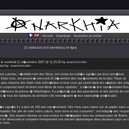
Accueil
Download
Soumettre un article
21 visiteur(s) et 0 membre(s) en ligne.
 le vendredi 21 d�cembre 2007 @ 11:25:20 by
anarkorevolter
uted by:
anarkorevolter
ens Lakotas, v�ritable nom des Sioux, ont rompu les trait�s sign�s par leurs anc�tres
s Etats-Unis, ont annonc� mercredi 19 d�cembre des repr�sentants de la tribu.
"Nous ne
lus citoyens des Etats-Unis d'Am�rique et tous ceux qui vivent dans les r�gions des cin
e comprend notre territoire sont libres de nous rejoindre"
, a d�clar� leur repr�sentant Russ
onf�rence de presse � Washington. Il a pr�cis� que des passeports et des permis de cond
 � tous les habitants du territoire s'ils renon�aient � leur nationalit� am�ricaine.
t�s sign�s il y a plus de 150 ans repr�sentent
"des mots sans valeur sur du papier sans va
maintes fois afin de voler notre culture, notre terre et nos coutumes"
, ont indiqu� des respon
t�. Des leaders lakotas se sont rendus en d�l�gation dans les ambassades de Bolivie, du
t du Venezuela et comptent entreprendre une mission diplomatique dans plusieurs pays au 
ns mois.