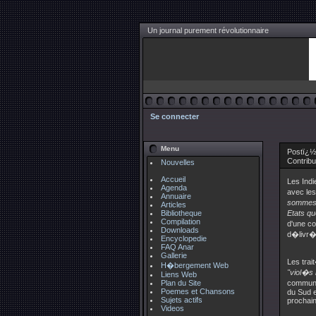
Un journal purement révolutionnaire
Se connecter
Menu
Postï¿½
Contrib
Nouvelles
Accueil
Les Indi
Agenda
avec le
Annuaire
sommes p
Articles
Bibliotheque
Etats qu
Compilation
d'une c
Downloads
d�livr�s
Encyclopedie
FAQ Anar
Gallerie
Les trai
H�bergement Web
"viol�s 
Liens Web
Plan du Site
communau
Poemes et Chansons
du Sud e
Sujets actifs
prochai
Videos