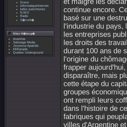
et malgré les décla
Grece
Informatique\Internet
continue encore. Ce
luttes autochtones
N.W.O
basé sur une destru
Radio
S�curit�
l'industrie du pays,
les entreprises publ
Sites H�berg�
Anarkhia
les droits des trava
Sabotage Media
Jeunesse Apatride
durant 100 ans de s
KKKanada
Quebec Underground
l'origine du chôma
frapper aujourd'hui, 
disparaître, mais pl
cette étape du capi
groupes économique
ont rempli leurs c
dans l'histoire de c
fabriques qui peupl
villes d'Argentine e