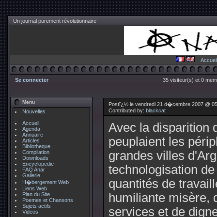
Un journal purement révolutionnaire
Accuei
Se connecter
35 visiteur(s) et 0 mem
Menu
Postï¿½ le vendredi 21 d�cembre 2007 @ 05
Contributed by:
blackcat
Nouvelles
Accueil
Avec la disparition 
Agenda
Annuaire
peuplaient les péri
Articles
Bibliotheque
grandes villes d'Arg
Compilation
Downloads
Encyclopedie
technologisation de
FAQ Anar
Gallerie
quantités de travail
H�bergement Web
Liens Web
humiliante misère, 
Plan du Site
Poemes et Chansons
Sujets actifs
services et de dign
Videos