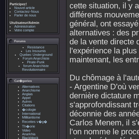
cette situation, il y
Participez!
Nouvel article
Contactez-Nous
différents mouvemen
Parler de nous
général, ont essayé
Utulisateur/Admin
Administration
Votre compte
alternatives : des p
de la vente directe 
Forums
Resistance
l'expérience la plus
Les Insoumis
Quebec Underground
maintenant, les ent
Forum Anarchiste
Pirate-Punk
forum Anarchiste
Revolutionnaire
Du chômage à l'aut
Cat�gories
- Argentine D'où ve
Alternatives
Anarchisme
dernière dictature m
Anglais
Appel
Autres
s'approfondissant t
Citations
�cologie
décennie des année
International
Millitantisme
Carlos Menem, il s'
Recettes v�g�
Th�orie
l'on nomme le proce
Video
Anarkhia
Blackblock