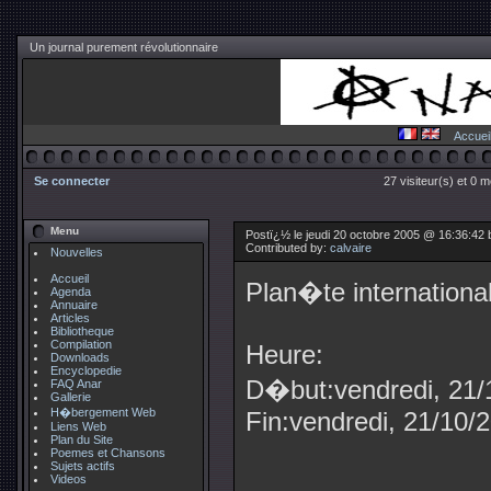
Un journal purement révolutionnaire
Accuei
Se connecter
27 visiteur(s) et 0 
Menu
Postï¿½ le jeudi 20 octobre 2005 @ 16:36:42 
Contributed by:
calvaire
Nouvelles
Accueil
Plan�te internationa
Agenda
Annuaire
Articles
Bibliotheque
Compilation
Heure:
Downloads
Encyclopedie
D�but:vendredi, 21/
FAQ Anar
Gallerie
H�bergement Web
Fin:vendredi, 21/10/
Liens Web
Plan du Site
Poemes et Chansons
Sujets actifs
Videos