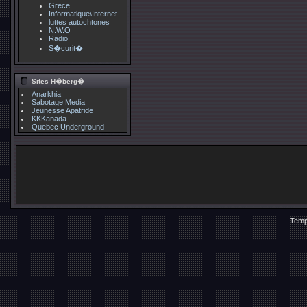
Grece
Informatique\Internet
luttes autochtones
N.W.O
Radio
S�curit�
Sites H�berg�
Anarkhia
Sabotage Media
Jeunesse Apatride
KKKanada
Quebec Underground
Temp