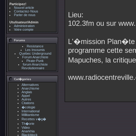
Participez!
Nouvel article
Contactez-Nous
Lieu:
Parler de nous
102.3fm ou sur www.r
Utulisateur/Admin
Administration
Votre compte
L'�mission Plan�te i
Forums
Resistance
programme cette sem
Les Insoumis
Quebec Underground
Forum Anarchiste
Mapuches, la critique
Pirate-Punk
forum Anarchiste
Revolutionnaire
www.radiocentreville
Cat�gories
Alternatives
Anarchisme
Anglais
Appel
Autres
Citations
�cologie
International
Millitantisme
Recettes v�g�
Th�orie
Video
Anarkhia
Blackblock