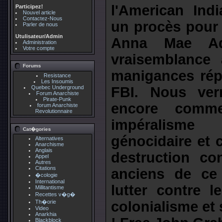
l'American Ind
Participez!
Nouvel article
Contactez-Nous
un procès pour
Parler de nous
Utulisateur/Admin
Anna Mae Aq
Administration
Votre compte
vraisemblance 
Forums
manigances rép
Resistance
Les Insoumis
Quebec Underground
FBI. Nous ver
Forum Anarchiste
Pirate-Punk
encore comme
forum Anarchiste
Revolutionnaire
impéralisme
Cat�gories
génocidaire et 
Alternatives
Anarchisme
Anglais
destruction co
Appel
Autres
Citations
anciens de ce 
�cologie
International
lutter contre l
Millitantisme
Recettes v�g�
Th�orie
colonialisme e
Video
Anarkhia
Blackblock