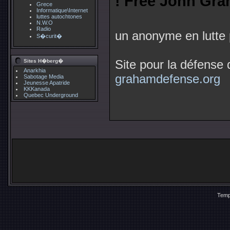
! Free John Gra
Grece
Informatique\Internet
luttes autochtones
N.W.O
Radio
un anonyme en lutte 
S�curit�
Site pour la défens
Sites H�berg�
Anarkhia
grahamdefense.
org
Sabotage Media
Jeunesse Apatride
KKKanada
Quebec Underground
Temp