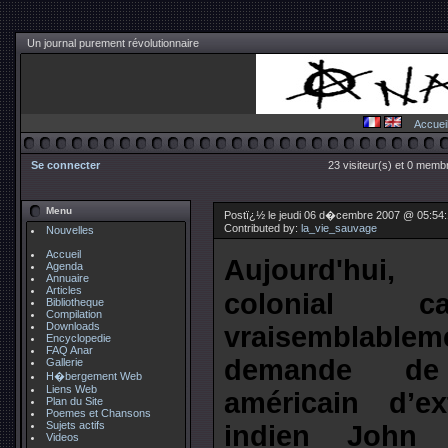
Un journal purement révolutionnaire
Accuei
Se connecter
23 visiteur(s) et 0 membr
Menu
Postï¿½ le jeudi 06 d�cembre 2007 @ 05:54:
Contributed by:
la_vie_sauvage
Nouvelles
Accueil
Aujourd'hui, 
Agenda
Annuaire
Articles
colonial ca
Bibliotheque
Compilation
Downloads
vraisemblablem
Encyclopedie
FAQ Anar
demande de 
Gallerie
H�bergement Web
Liens Web
américain d’ex
Plan du Site
Poemes et Chansons
Sujets actifs
indien John
Videos