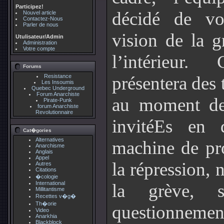
Participez!
décidé de vo
Nouvel article
Contactez-Nous
Parler de nous
vision de la g
Utulisateur/Admin
Administration
Votre compte
l’intérieur
Forums
Resistance
présentera des
Les Insoumis
Quebec Underground
Forum Anarchiste
au moment de 
Pirate-Punk
forum Anarchiste
Revolutionnaire
invitéEs en d
Cat�gories
Alternatives
machine de pro
Anarchisme
Anglais
Appel
la répression, 
Autres
Citations
�cologie
International
la grève, s
Millitantisme
Recettes v�g�
Th�orie
questionnemen
Video
Anarkhia
Blackblock