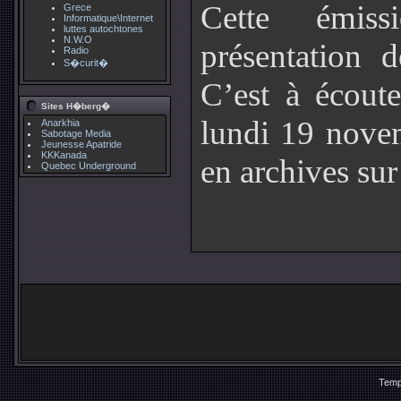
Cette émis
Grece
Informatique\Internet
luttes autochtones
N.W.O
présentation d
Radio
S�curit�
C’est à écout
Sites H�berg�
lundi 19 nove
Anarkhia
Sabotage Media
Jeunesse Apatride
KKKanada
en archives sur
Quebec Underground
Temp