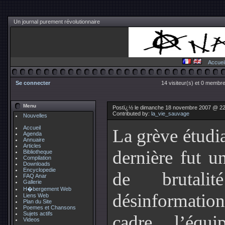
Un journal purement révolutionnaire
Accuei
Se connecter
14 visiteur(s) et 0 membre
Menu
Postï¿½ le dimanche 18 novembre 2007 @ 22
Contributed by:
la_vie_sauvage
Nouvelles
Accueil
La grève étudi
Agenda
Annuaire
Articles
dernière fut 
Bibliotheque
Compilation
Downloads
Encyclopedie
de brutali
FAQ Anar
Gallerie
H�bergement Web
désinformati
Liens Web
Plan du Site
Poemes et Chansons
Sujets actifs
cadre, l’équ
Videos