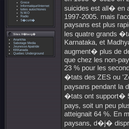
Grece
Informatique\Internet
suicides est all� en
luttes autochtones
N.W.O
1997-2005. mais l'ac
Radio
S�curit�
paysans est plus rap
les quatre grands �t
Sites H�berg�
Anarkhia
Karnataka, et Madhya
Sabotage Media
Jeunesse Apatride
augment� plus de deu
KKKanada
Quebec Underground
que chez les non-pay
23 % pour les second
�tats des ZES ou 'Zo
paysans pendant la 
�tats ont support� 5
pays, soit un peu plu
atteignait 64 %. En m
paysans, d�j� disp