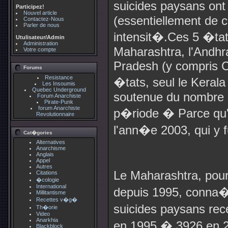
suicides paysans ont
Participez!
Nouvel article
(essentiellement de c
Contactez-Nous
Parler de nous
intensit�.Ces 5 �tat
Utulisateur/Admin
Administration
Maharashtra, l'Andhr
Votre compte
Pradesh (y compris Ch
Forums
Resistance
�tats, seul le Keral
Les Insoumis
Quebec Underground
soutenue du nombre d
Forum Anarchiste
Pirate-Punk
forum Anarchiste
p�riode � Parce qu'
Revolutionnaire
l'ann�e 2003, qui y fu
Cat�gories
Alternatives
Anarchisme
Anglais
Appel
Autres
Le Maharashtra, pou
Citations
�cologie
International
depuis 1995, conna�t 
Millitantisme
Recettes v�g�
suicides paysans rec
Th�orie
Video
Anarkhia
en 1995 � 3926 en 20
Blackblock