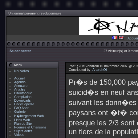
Un journal purement révolutionnaire
Accuei
Se connecter
27 visiteur(s) et 0 mem
Menu
Postï¿½ le vendredi 16 novembre 2007 @ 20
Contributed by:
AnarchOi
Nouvelles
Accueil
Pr�s de 150,000 pay
Agenda
Annuaire
Articles
suicid�s en neuf an
Bibliotheque
Compilation
suivant les donn�es o
Downloads
Encyclopedie
FAQ Anar
paysans ont �t� co
Gallerie
H�bergement Web
Liens Web
presque les 2/3 son
Plan du Site
Poemes et Chansons
un tiers de la populat
Sujets actifs
Videos