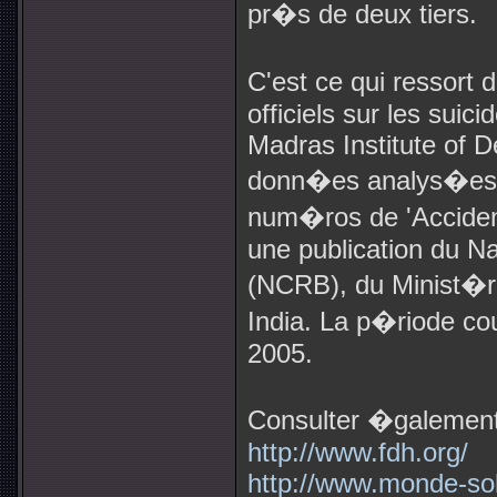
pr�s de deux tiers.
C'est ce qui ressort
officiels sur les suic
Madras Institute of 
donn�es analys�es s
num�ros de 'Accident
une publication du N
(NCRB), du Minist�re
India. La p�riode c
2005.
Consulter �galement
http://www.fdh.org/
http://www.monde-sol