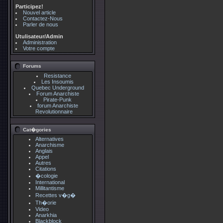
Participez!
Nouvel article
Contactez-Nous
Parler de nous
Utulisateur/Admin
Administration
Votre compte
Forums
Resistance
Les Insoumis
Quebec Underground
Forum Anarchiste
Pirate-Punk
forum Anarchiste
Revolutionnaire
Cat�gories
Alternatives
Anarchisme
Anglais
Appel
Autres
Citations
�cologie
International
Millitantisme
Recettes v�g�
Th�orie
Video
Anarkhia
Blackblock