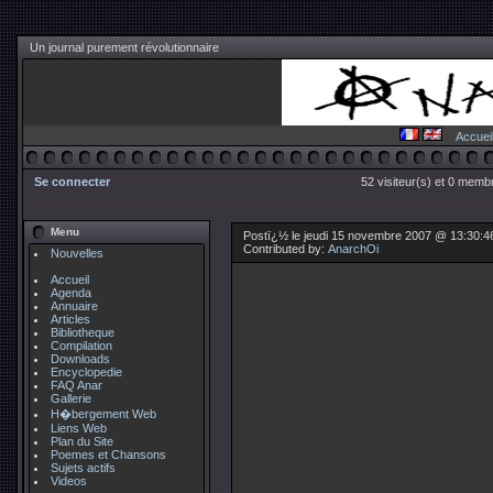
Un journal purement révolutionnaire
Accuei
Se connecter
52 visiteur(s) et 0 membr
Menu
Postï¿½ le jeudi 15 novembre 2007 @ 13:30:4
Contributed by:
AnarchOi
Nouvelles
Accueil
Agenda
Annuaire
Articles
Bibliotheque
Compilation
Downloads
Encyclopedie
FAQ Anar
Gallerie
H�bergement Web
Liens Web
Plan du Site
Poemes et Chansons
Sujets actifs
Videos