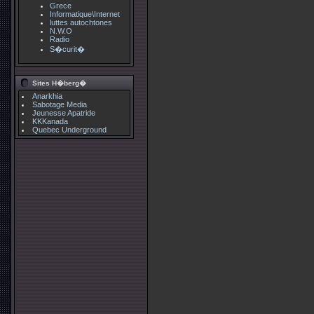
Grece
Informatique\Internet
luttes autochtones
N.W.O
Radio
S�curit�
Sites H�berg�
Anarkhia
Sabotage Media
Jeunesse Apatride
KKKanada
Quebec Underground