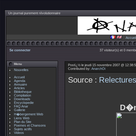
Un journal purement révolutionnaire
Accuei
Se connecter
37 visiteur(s) et 0 membr
Menu
Postï¿½ le jeudi 15 novembre 2007 @ 12:38:
Contributed by:
AnarchOi
Nouvelles
Accueil
Source :
Relectures
Agenda
Annuaire
Articles
Bibliotheque
Compilation
Downloads
Encyclopedie
D�m
FAQ Anar
Gallerie
H�bergement Web
Liens Web
Plan du Site
Poemes et Chansons
Sujets actifs
Videos