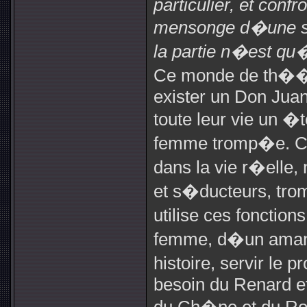
particulier, et confr
mensonge d�une sym
la partie n�est qu
Ce monde de th��t
exister un Don Juan
toute leur vie un �
femme tromp�e. Ce
dans la vie r�elle
et s�ducteurs, tro
utilise ces fonctio
femme, d�un amant
histoire, servir le 
besoin du Renard e