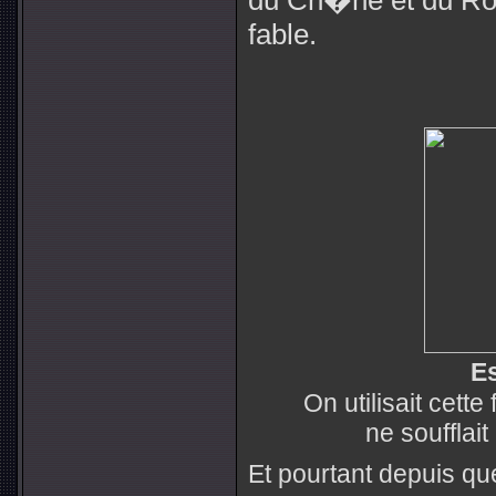
du Ch�ne et du Rose
fable.
E
On utilisait cett
ne soufflai
Et pourtant depuis que