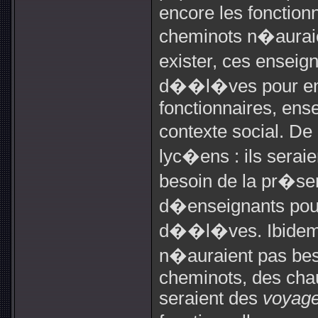
encore les fonctionn
cheminots n�auraie
exister, ces enseig
d��l�ves pour ense
fonctionnaires, ens
contexte social. D
lyc�ens : ils serai
besoin de la pr�se
d�enseignants pour
d��l�ves. Ibidem 
n�auraient pas bes
cheminots, des chauf
seraient des
voyage