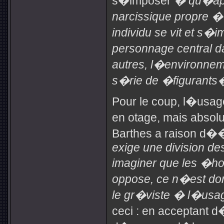
s�imposer
� qu�apr
narcissique propre �
individu se vit et s
personnage central d
autres, l�environnem
s�rie de �figurants�
Pour le coup, l�usag
en otage, mais absolu
Barthes a raison d�
exige une division des
imaginer que les �ho
oppose, ce n�est d
le gr�viste � l�usa
ceci : en acceptant 