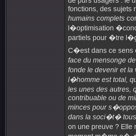
de purs usagers : le 
fonctions, des sujets
humains complets
con
l�optimisation �cono
partiels pour �tre l�
C�est dans ce sens 
face du mensonge de 
fonde le devenir et la
l�homme est total, qu
les unes des autres,
contribuable ou de mil
minces pour s�oppose
dans la soci�t� tous
on une preuve ? Elle