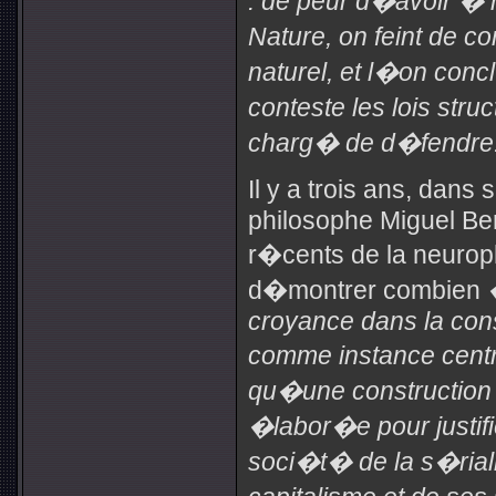
: de peur d�avoir � n
Nature, on feint de c
naturel, et l�on conc
conteste les lois str
charg� de d�fendre
Il y a trois ans, dans
philosophe Miguel Ben
r�cents de la neuroph
d�montrer combien
croyance dans la con
comme instance centr
qu�une construction 
�labor�e pour justifi
soci�t� de la s�riali