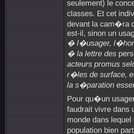
seulement) le conce
classes. Et cet ind
devant la cam�ra d
est-il, sinon un usa
� l�usager, l�homm
� la lettre des
pers
acteurs promus sel
r�les de surface, e
la s�paration essen
Pour qu�un usager d
faudrait vivre dans
monde dans lequel 
population bien part