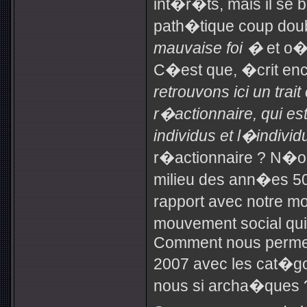
int�r�ts, mais il se
path�tique coup dou
mauvaise foi �
et o� 
C�est que, �crit en
retrouvons ici un trait
r�actionnaire, qui est
individus et l�indivi
r�actionnaire ? N�ou
milieu des ann�es 50,
rapport avec notre m
mouvement social qu
Comment nous perme
2007 avec les cat�g
nous si archa�ques ?