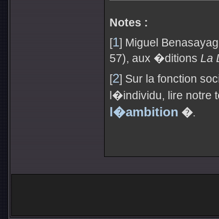
Notes :
1
[
] Miguel Benasayag
57), aux �ditions
La 
2
[
] Sur la fonction 
l�individu, lire notre 
l�ambition
�
.