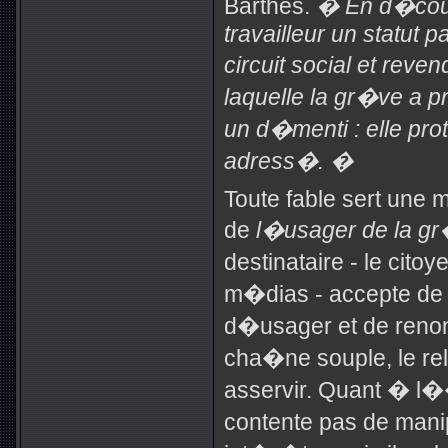
Barthes.
� En d�coup
travailleur un statut p
circuit social et reve
laquelle la gr�ve a
un d�menti : elle pro
adress�. �
Toute fable sert une 
de
l�usager de la g
destinataire - le cito
m�dias - accepte de 
d�usager et de renon
cha�ne souple, le re
asservir. Quant � l�
contente pas de mani