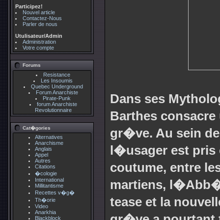
Participez!
Nouvel article
Contactez-Nous
Parler de nous
Utulisateur/Admin
Administration
Votre compte
Forums
Resistance
Les Insoumis
Quebec Underground
Forum Anarchiste
Dans ses Mytholog
Pirate-Punk
forum Anarchiste
Revolutionnaire
Barthes consacre 
Cat�gories
gr�ve. Au sein de
Alternatives
Anarchisme
l�usager est pris
Anglais
Appel
Autres
coutume, entre le
Citations
�cologie
International
martiens, l�Abb� P
Millitantisme
Recettes v�g�
tease et la nouvel
Th�orie
Video
Anarkhia
gr�ve a pourtant t
Blackblock