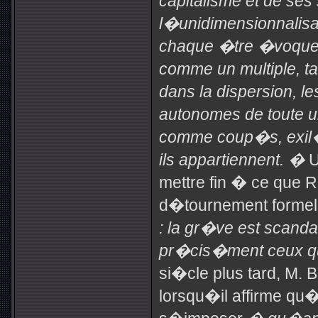
capitalisme et de ses 
l�unidimensionnalisa
chaque �tre �voque 
comme un multiple, t
dans la dispersion, 
autonomes de toute uni
comme coup�s, exil�s
ils appartiennent. �
U
mettre fin � ce que
d�tournement formel
: la gr�ve est scand
pr�cis�ment ceux q
si�cle plus tard, M.
lorsqu�il affirme qu