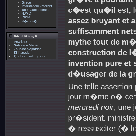
Grece
Informatique\Internet
c�est qu�il est, 
luttes autochtones
N.W.O
Radio
assez bruyant et
S�curit�
suffisamment nets
Sites H�berg�
mythe tout de m�
Anarkhia
Sabotage Media
Jeunesse Apatride
construction de l�
KKKanada
Quebec Underground
invention pure et 
d�usager de la gr
Une telle assertion
jour m�me o� ces 
mercredi noir
, une
pr�sident, ministre
� ressusciter (� le