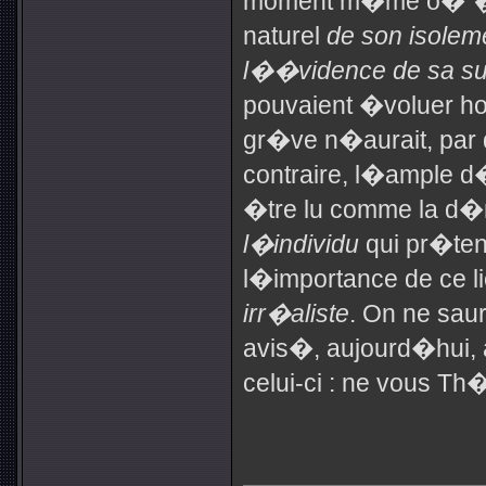
moment m�me o�
�
naturel
de son isolem
l��vidence de sa su
pouvaient �voluer hors
gr�ve n�aurait, par d
contraire, l�ample 
�tre lu comme la d�
l�individu
qui pr�tend
l�importance de ce li
irr�aliste
. On ne saur
avis�, aujourd�hui, 
celui-ci : ne vous Th