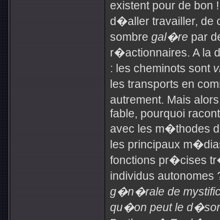
existent pour de bon
d�aller travailler, d
sombre
gal�re
par d
r�actionnaires. A la 
: les cheminots sont
v
les transports en co
autrement. Mais alor
fable, pourquoi raconte
avec les m�thodes du 
les principaux m�dia
fonctions pr�cises tr
individus autonomes
g�n�rale de mystifica
qu�on peut le d�sor