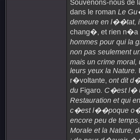
Souvenons-nous de l
dans le roman
Le Gu
demeure en l��tat, il
chang�, et rien n�a
hommes pour qui la g
non pas seulement un
mais un crime moral, 
leurs yeux la Nature.
I
r�voltante,
ont dit d
du
Figaro
. C�est l� u
Restauration et qui e
c�est l��poque o� l
encore peu de temps,
Morale et la Nature, 