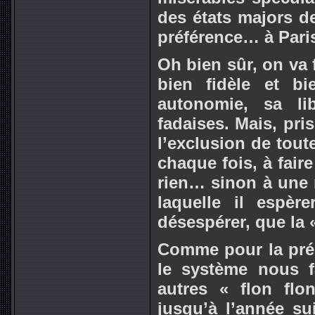
des états majors de
préférence… à Pari
Oh bien sûr, on va f
bien fidèle et b
autonomie, sa li
fadaises. Mais, pri
l’exclusion de tout
chaque fois, à fair
rien… sinon à une n
laquelle il espèr
désespérer, que la
Comme pour la prépa
le système nous f
autres « flon flo
jusqu’à l’année su