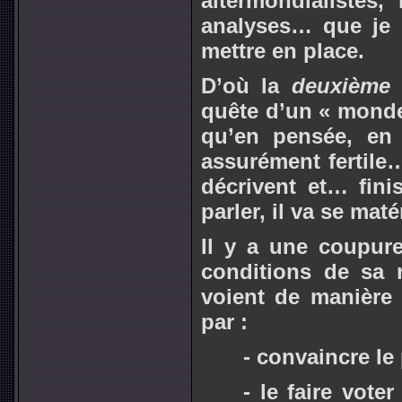
altermondialistes
analyses… que je p
mettre en place.
D’où la
deuxième 
quête d’un « mond
qu’en pensée, en 
assurément fertile
décrivent et… fini
parler, il va se maté
Il y a une coupur
conditions de sa ré
voient de manière
par :
-
convaincre le
-
le faire vote