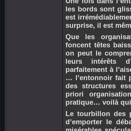
Une fois dans l’ento
les bords sont glis
est irrémédiablemen
surprise, il est mê
Que les organisat
foncent têtes baiss
on peut le compren
leurs intérêts d
parfaitement à l’ai
… l’entonnoir fait 
des structures ess
priori organisat
pratique… voilà qui 
Le tourbillon des 
d’emporter le déba
misérables spécula