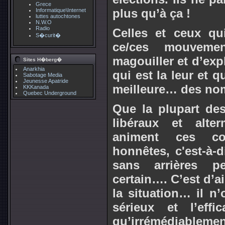
Grece
plus qu’à ça !
Informatique\Internet
luttes autochtones
N.W.O
Radio
Celles et ceux qu
S�curit�
ce/ces mouveme
magouiller et d’exp
Sites H�berg�
Anarkhia
qui est la leur et q
Sabotage Media
Jeunesse Apatride
meilleure… des nom
KKKanada
Quebec Underground
Que la plupart des 
libéraux et alte
animent ces coll
honnêtes, c'est-à-d
sans arrières pe
certain…. C’est d’ai
la situation… il n
sérieux et l’eff
qu’irrémédiablement