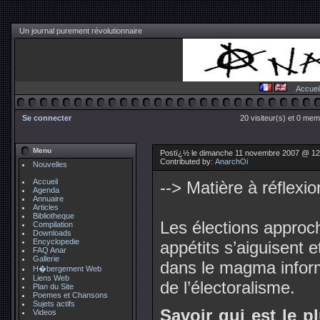
Un journal purement révolutionnaire
Accuei
Se connecter
20 visiteur(s) et 0 mem
Menu
Postï¿½ le dimanche 11 novembre 2007 @ 12
Contributed by:
AnarchOi
Nouvelles
Accueil
--> Matière à réflexio
Agenda
Annuaire
Articles
Bibliotheque
Les élections approch
Compilation
Downloads
Encyclopedie
appétits s’aiguisent e
FAQ Anar
Gallerie
dans le magma inform
H�bergement Web
Liens Web
de l’électoralisme.
Plan du Site
Poemes et Chansons
Sujets actifs
Savoir qui est le p
Videos