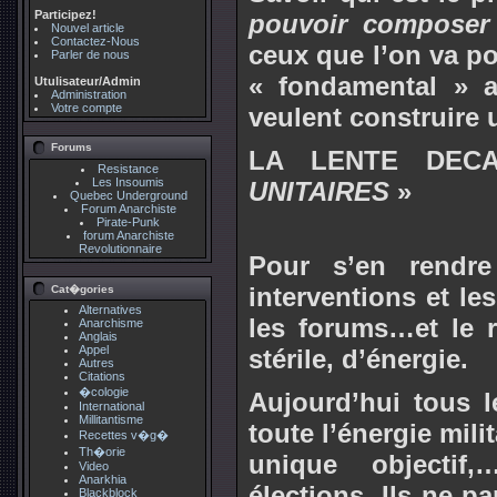
Participez!
pouvoir composer 
Nouvel article
Contactez-Nous
ceux que l’on va p
Parler de nous
« fondamental » a
Utulisateur/Admin
Administration
Votre compte
veulent construire
Forums
LA LENTE DEC
Resistance
Les Insoumis
UNITAIRES
»
Quebec Underground
Forum Anarchiste
Pirate-Punk
forum Anarchiste
Revolutionnaire
Pour s’en rendre
interventions et les
Cat�gories
Alternatives
les forums…et le r
Anarchisme
Anglais
Appel
stérile, d’énergie.
Autres
Citations
�cologie
Aujourd’hui tous l
International
Millitantisme
toute l’énergie mili
Recettes v�g�
Th�orie
unique objectif,
Video
Anarkhia
élections. Ils ne p
Blackblock