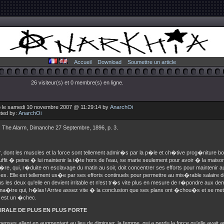
Accueil
Download
Soumettre un article
26 visiteur(s) et 0 membre(s) en ligne.
 le samedi 10 novembre 2007 @ 11:29:14 by
AnarchOi
uted by:
AnarchOi
: The Alarm, Dimanche 27 Septembre, 1896, p. 3.
r, dont les muscles et la force sont tellement admir�s par la p�le et ch�tive prog�niture bo
suffit � peine � lui maintenir la t�te hors de l'eau, se marie seulement pour avoir � la mai
, qui, r�duite en esclavage du matin au soir, doit concentrer ses efforts pour maintenir a
. Elle est tellement us�e par ses efforts continuels pour permettre au mis�rable salaire de
us les deux qu'elle en devient irritable et n'est tr�s vite plus en mesure de r�pondre aux d
 ma�tre qui, h�las! Arrive assez vite � la conclusion que ses plans ont �chou�s et se m
 est un �chec.
IRALE DE PLUS EN PLUS FORTE
nses allant en augmentant au lieu de diminuer, la femme, qui a perdu la force qu'elle avait