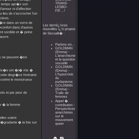
TRANS-
 de temps apr�s son
LESBO-
'amour ni d'affection
FIF....!
u lieu de s'accrocher l'un
ctives.
is�re dans un verre de
Les derniï¿½res
confort dans d'autres
nouvelles ï¿½ propos
ent sordide et � peine
de Sexualit� :
pauvre.
Parlons-en...
GOLDMAN
(Emma) -
L'anarchisme
ils ne peuvent �tre
et la question
sexuelle
GOLDMAN
e priv�e ont �t� mis �
(Emma) -
L'hypocrisie
cette disgr�ce l'entraine
du
e contre le monstrueux
puritanisme
GOLDMAN
(Emma) -
nts et par peur de
Trafic de
femmes
Appel �
que � la femme
contribution -
Perspectives
anarchistes
sur le
elles soient
mouvement
 d�gradante � la fois sur
queer