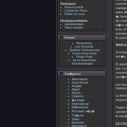
Participez!
commence
Nouvel article
mariage.
Contactez-Nous
entre el
Parler de nous
� l'autr
Utulisateur/Admin
Au contr
Administration
bi�re o
Votre compte
bras, et
entreten
Forums
Et pourt
Resistance
MAIS I
Les Insoumis
Quebec Underground
Si exasp
Forum Anarchiste
bris�s,
Pirate-Punk
forum Anarchiste
Revolutionnaire
Et quand
jour. La
souvent 
Cat�gories
syst�me
Alternatives
Anarchisme
Les bou
Anglais
l'opinio
Appel
Autres
La femme
Citations
respecta
�cologie
International
Millitantisme
Toutes l
Recettes v�g�
sanction
Th�orie
la moral
Video
Anarkhia
LE COU
Blackblock