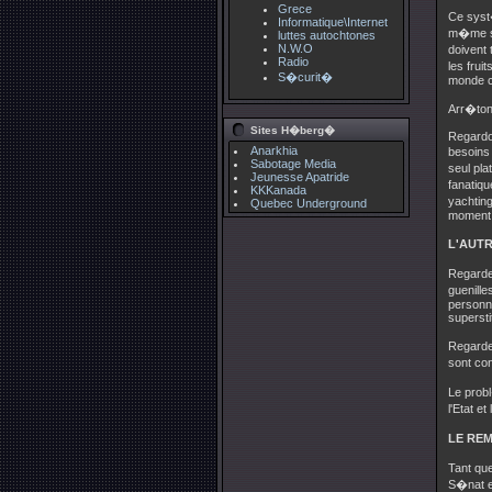
Grece
Ce syst
Informatique\Internet
m�me sy
luttes autochtones
N.W.O
doivent 
Radio
les frui
S�curit�
monde c
Arr�ton
Sites H�berg�
Regardo
Anarkhia
besoins
Sabotage Media
seul pla
Jeunesse Apatride
fanatiq
KKKanada
yachting
Quebec Underground
moment e
L'AUT
Regarde
guenill
personne
supersti
Regardez
sont con
Le prob
l'Etat e
LE RE
Tant qu
S�nat e