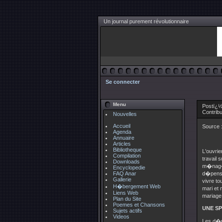
Un journal purement révolutionnaire
Se connecter
Menu
Postï¿½
Contrib
Nouvelles
Accueil
Source 
Agenda
Annuaire
Articles
Bibliotheque
L'ouvrie
Compilation
travail 
Downloads
m�nag�re
Encyclopedie
FAQ Anar
d�penses
Gallerie
vivre to
H�bergement Web
mari et
Liens Web
mariage
Plan du Site
Poemes et Chansons
UNE SP
Sujets actifs
Videos
Les d�pe