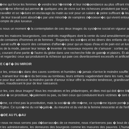
�me qui force les femmes � vendre leur f�minit� et leur ind�pendance au plus offrant n'es
st�me infernal qui permet � quelques uns de vivre sur les richesses produitent par leurs
travailler et se r�duire en esclavage du matin au soir pour un salaire � peine suffisant � l
ts de leur travail sont absorb�s par une minorit� de vampires d�soeuvr�s qui vivent entou
ompte de plus luxueux .
s nous un moment � la contemplation de ces deux images du syst�me social en vigueur 
ns les maisons bourgeoises, ces endroits magnifiques dont la vente du seul ameublement po
 de centaines d'hommes et de femmes . Regardez les soir�es et les diners des enfants de c
t aurait suffit � nourrir des centaines d'affam�s pour qui un repas d'eau et de pain est un l
ues de la mode, passer leur temps � inventer de nouveaux moyens de s'amuser : sorties au 
, courant d'une partie � l'autre du globe dans une recherche folle de gaiet� et plaisirs. Et a
t regardez ceux qui produisent la richesse qui paie ces divertissement excessifs et artificiel
RE C�T� DU MIROIR
z les, entass�s dans des caves sombres et humides o� jamais n'arrive le moindre souffle d
es, trainant leur mis�re du berceau au tombeau, leurs enfants vagabondant dans les rues, n
 pour leur adresser la moindre parole d'amour ni leur offrir la moindre tendresse, grandissant
tion, maudissant le jour de leur naissance.
-les, ces deux images! Vous les moralistes et les philantropes, et dites moi qui doit �tre 
duit � se prostituer, l�galement ou pas, ou bien ceux qui conduisent leurs victimes � tan
l�me, ce n'est pas la prostitution, mais la soci�t� elle-m�me, ce syst�me injuste port� 
t l'Eglise. Ce syst�me du vol l�galis�, du meurtre et du viol de la femme innocente et de l'en
M�DE AU FL�AU
e nous ne nous serons pas d�barrass�s de ce monstre, nous n'arriverons pas � bout de 
t les administrations, les demeures des bourgeois comme les masures des pauvres. L'huma