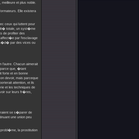
meilleure et plus noble.
ormateurs. Elle existera
c ceux qui luttent pour
lit� totale, un syst�me
s de profiter des
 affect�e par l'esclavage
poss�d� par des vices ou
 l'autre. Chacun aimerait
i parce que, �tant
t forte et en bonne
son devoir, mais parceque
erait attention, et ils
rie et les techniques de
voir sur leurs fr�res,
rraient se s�parer de
tinuant une union peu
 probl�me, la prostitution