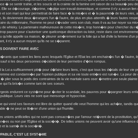
 � se sentir trahie, et les soucis et la crainte de la famine ont raison de sa beaut� peu
 Elle se d�courage, d�prime, n�glige son travail domestique, et comme il n'y a aucun lien d
le et son mari qui leur permettrait de faire face � la mis�re et � la pauvret� de leurs vies, a
e, ils deviennent deux �trangers l'un � l'autre, de plus en plus attentifs � leurs fautes respe
aire du millionnaire, l'homme ne peut s'�vader vers son club, mais il va au bar noyer sa m
u de whisky. La partenaire malheureuse de cette mis�re, trop honn�te pour chercher du r�
 trop pauvre pour s'autoriser une quelconque distraction ou loisir, reste dans cet environnem
u qu'elle appelle sa maison, � pleurer am�rement sur la folie qui a fait d'elle la femme d'un 
ant, il n'y a aucun moyen qu'ils ne se s�parent.
LS DOIVENT FAIRE AVEC
�rants que soient les liens avec lesquels l'Eglise et l'Etat les ont enchain�s l'un � l'autre, 
 sauf si les deux personnes d�cident de leur permettre d'�tre rompus.
 la Loi a suffisamment piti� pour d�faire leurs liens, c'est que tous les d�tails de leur vi
 femme est condamn�e par l'opinion publique et sa vie toute enti�re est ruin�e. La peur de 
� plier sous le poids des contraintes de la vie maritale sans oser �mettre une seule plaint
 qui l'a bris�e comme tant de ses soeurs.
rgeois endurent ce syst�me pour �viter le scandale, les pauvres pour �pargner leurs enfa
n publique. Leurs vies ne sont que mensonge et hypocrisie.
 qui vend ses faveurs est libre de quitter quand elle veut l'homme qui les ach�te, tandis 
ble � ne peut se lib�rer d'une union qui l'humilie.
es unions artificielles qui ne sont pas consacr�es par l'amour rel�vent de la prostitution, qu'
n�es ou non par l'Eglise et la soci�t�. De telles unions ne peuvent avoir qu'une influence
e et la sant� de la soci�t�.
PABLE, C'EST LE SYST�ME