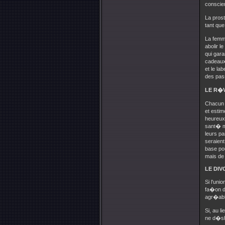
conscien
La pros
tant que
La femm
abolir 
qui gara
cadeaux 
et le la
des pass
LE R�
Chacun d
et estim
heureux 
sant� mo
leurs pa
seraient
base pou
mais de
LE DI
Si l'un
fa�on do
agr�abl
Si, au l
ne d�sh