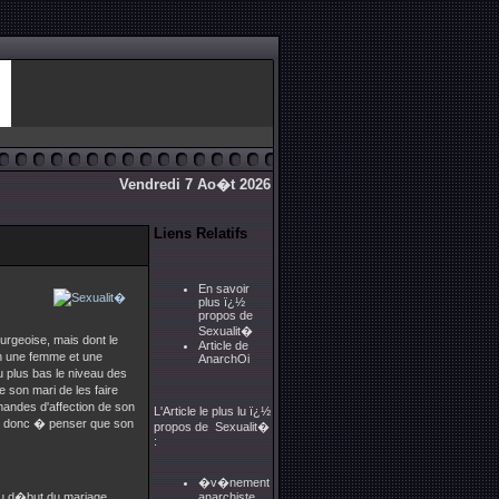
Vendredi 7 Ao�t 2026
Liens Relatifs
En savoir
plus ï¿½
propos de
Sexualit�
urgeoise, mais dont le
Article de
son une femme et une
AnarchOi
u plus bas le niveau des
 son mari de les faire
emandes d'affection de son
L'Article le plus lu ï¿½
et donc � penser que son
propos de Sexualit�
:
�v�nement
 au d�but du mariage,
anarchiste