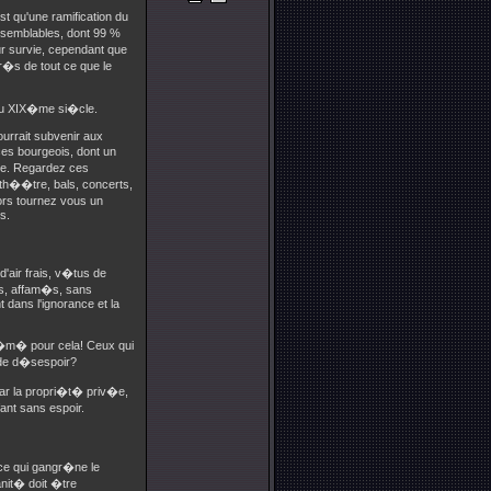
t qu'une ramification du
 semblables, dont 99 %
eur survie, cependant que
r�s de tout ce que le
au XIX�me si�cle.
urrait subvenir aux
es bourgeois, dont un
uxe. Regardez ces
th��tre, bals, concerts,
lors tournez vous un
s.
'air frais, v�tus de
us, affam�s, sans
 dans l'ignorance et la
bl�m� pour cela! Ceux qui
t de d�sespoir?
par la propri�t� priv�e,
fant sans espoir.
ce qui gangr�ne le
nit� doit �tre