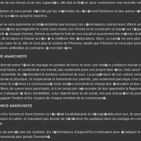
te de ses forces et de ses capacit�s, elle doit se lib�rer pour commencer une nouvelle vie, 
titution ne sera jamais d�truite par les m�thodes du r�v�rend Parkhurst et des autres r�f
 le syst�me actuel le nourrirra.
e ne sera autonome et ind�pendante que lorsque ces r�formateurs uniront leurs efforts ave
le syst�me qui engendre le crime sous toutes ses formes et en construire un bas� sur l'�ga
ntit � chaque homme, femme ou enfant le fruit de son travail et exactement les m�mes droit
de la nature et d'avoir acc�s � la meilleure des �ducations. Alors, sa sant� ne sera plus
beur sans fin et, elle ne sera plus la victime de l'Homme, tandis que l'Homme ne sera plus 
ions artificielles et contraires � son bien-�tre.
VE ANARCHISTE
evrait entrer l'�tat de mariage en position de force et avec une enti�re confiance morale en
erait l'autre, et soutiendrait son travail, pas seulement pour son propre bien-�tre, mais auss
ensemble, ils d�sireraient le bonheur universel de tous. La prog�niture de ces unions serai
rale et physique, et respecterait et honorerait ses parents, pas seulement parceque c'est 
rents le m�ritent.La communaut� toute enti�re prendrait en charge leur �ducation et leur port
 libres de suivre leurs penchants, et il ne serait pas n�cessaire de leur apprendre la flagorne
r s'attaquer � leurs semblables. Leur objectif dans la vie serait, non pas d'acqu�rir du pou
 gagner l'estime et les respect de chaque membre de la communaut�.
VORCE ANARCHISTE
ion d'un homme et d'une femme se r�v�lait insatisfaisante et d�sagr�able pour eux, ils pou
uce et calme, et n'auraient pas besoin de d�t�riorer les quelques liens du mariage en con
e.
ieu de pers�cuter les victimes, les r�formateurs d'aujourd'hui s'unissaient pour �radiquer le
onorerait plus jamais l'humanit�.