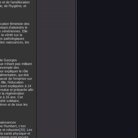
 et de l’amélioration
e, de l’hygiène, et
ucation féministe des
tant d’atteindre le
 vénériennes. Elle
a vérité sur la
ves pathologiques
n des naissances, les
» de Georges
e n’étant pas militant
 l’exemple des
ur expliquer le rôle
limentation, qui doit
 avoir de l’emprise sur
ille, l’éducation
s sont expliquées à 14
voulue et préparée afin
e la régénération
le à 16 ans. Cet
été solidaire,
ères et de tous les
 naissances
nne Humbert, c’est
s et robustes
[30]
. Les
 la santé physique et
sienne iront encore