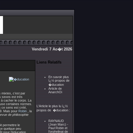
Vendredi 7 Ao�t 2026
Liens Relatifs
En savoir plus
ï¿½ propos de
�ducation
Article de
AnarchOi
s mixtes, c’est par
s sexes est très
t à cacher le corps. La
cause certaines normes.
L'Article le plus lu ï¿½
s ce sens est créé,
propos de �ducation :
899. Mais pour
Robin
, la
evue de philosophie
RAYNAUD
(Jean Marc) -
oit permettre le
Paul Robin et
sse quelque peu
l'orphelinat de
êt pour l’éducation