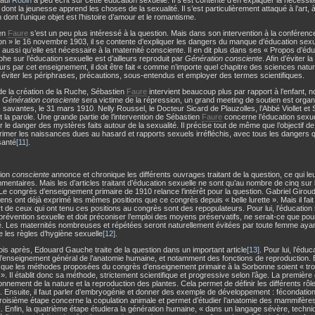
Paul
Robin
a peu écrit sur cette éducation sexuelle. Il s’est contenté d’en expliquer la nécessité
dont la jeunesse apprend les choses de la sexualité. Il s’est particulièrement attaqué à l’art, à l
dont l’unique objet est l’histoire d’amour et le romantisme.
en
Faure
s’est un peu plus intéressé à la question. Mais dans son intervention à la conférenc
on » le 16 novembre 1903, il se contente d’expliquer les dangers du manque d’éducation sexuell
 aussi qu’elle est nécessaire à la maternité consciente. Il en dit plus dans ses « Propos d’éd
he sur l’éducation sexuelle est d’ailleurs reproduit par
Génération consciente
. Afin d’éviter 
rs par cet enseignement, il doit être fait « comme n’importe quel chapitre des sciences natur
x éviter les périphrases, précautions, sous-entendus et employer des termes scientifiques.
 de la création de la Ruche, Sébastien
Faure
intervient beaucoup plus par rapport à l’enfant, n
e
Génération consciente
sera victime de la répression, un grand meeting de soutien est organi
 savantes, le 31 mars 1910. Nelly Roussel, le Docteur Sicard de Plauzolles, l’Abbé Viollet et
 la parole. Une grande partie de l’intervention de Sébastien
Faure
concerne l’éducation sexuel
r le danger des mystères faits autour de la sexualité. Il précise tout de même que l’objectif d
imer les naissances dues au hasard et rapports sexuels irréfléchis, avec tous les dangers q
santé
[11]
.
ion
consciente
annonce et chronique les différents ouvrages traitant de la question, ce qui l
entaires. Mais les d’articles traitant d’éducation sexuelle ne sont qu’au nombre de cinq su
 Le congrès d’enseignement primaire de 1910 relance l’intérêt pour la question. Gabriel Giroud
ens ont déjà exprimé les mêmes positions que ce congrès depuis « belle lurette ». Mais il fa
rt de ceux qui ont tenu ces positions au congrès sont des repopulateurs. Pour lui, l’éducation 
prévention sexuelle et doit préconiser l’emploi des moyens préservatifs, ne serait-ce que po
é. Les maternités nombreuses et répétées seront naturellement évitées par toute femme aya
 les règles d’hygiène sexuelle
[12]
.
s après, Edouard Gauche traite de la question dans un important article
[13]
. Pour lui, l’édu
 l’enseignement général de l’anatomie humaine, et notamment des fonctions de reproduction
 que les méthodes proposées du congrès d’enseignement primaire à la Sorbonne soient « trop
». Il établit donc sa méthode, strictement scientifique et progressive selon l’âge. La première
ionnement de la nature et la reproduction des plantes. Cela permet de définir les différents rô
. Ensuite, il faut parler d’embryogénie et donner des exemple de développement : fécondatio
troisième étape concerne la copulation animale et permet d’étudier l’anatomie des mammifère
. Enfin, la quatrième étape étudiera la génération humaine, « dans un langage sévère, techn