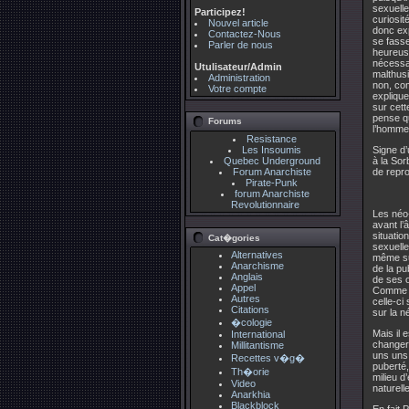
sexuell
Participez!
curiosit
Nouvel article
donc exp
Contactez-Nous
se fass
Parler de nous
heureuse
nécessai
Utulisateur/Admin
malthusi
Administration
non, com
Votre compte
explique
sur cett
pense qu
Forums
l’homme
Resistance
Les Insoumis
Signe d’
Quebec Underground
à la Sor
Forum Anarchiste
de repr
Pirate-Punk
forum Anarchiste
Revolutionnaire
Les néo-
avant l’
situatio
Cat�gories
sexuelle
Alternatives
même sur
Anarchisme
de la pu
Anglais
de ses 
Appel
Comme so
Autres
celle-ci
Citations
sur la n
�cologie
Mais il 
International
changer 
Millitantisme
uns uns 
Recettes v�g�
puberté,
Th�orie
milieu d
Video
naturell
Anarkhia
Blackblock