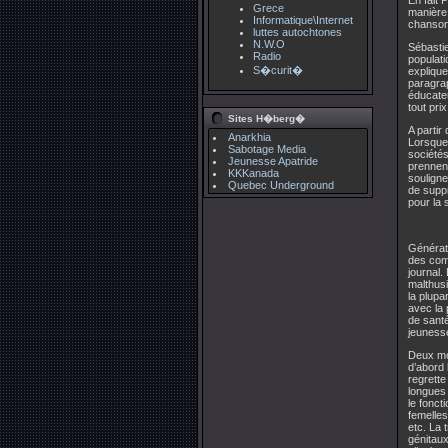
En fait 
Grece
manière 
Informatique\Internet
chanson 
luttes autochtones
N.W.O
Sébasti
Radio
populati
S�curit�
explique
paragrap
éducateu
tout pri
Sites H�berg�
A partir
Anarkhia
Lorsqu
Sabotage Media
sociétés
Jeunesse Apatride
prennent
KKKanada
souligne
Quebec Underground
de suppr
pour la 
Générat
des comm
journal.
malthusi
la plupa
avec la 
de sant
jeunesse
Deux moi
d’abord
regrette
longues 
le fonct
femelles
etc. La 
génitaux