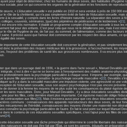
yant pour objet de déterminer, chez les humains de deux sexes, des habitudes d’hygiène rat
ce sociale, pour ce qui concerne les organes de la génération et les fonctions de reproduct
de œuvre, « L’éducation sexuelle » est publiée en 1910 et sera vendue à près de 150 000 ex
sur le rôle de la chrétienté, qui n’a pas simplement évité de faire de l’éducation sexuelle, mais 
rte à la sexualité, y compris dans les livres d’histoire naturelle. La séparation des sexes à l’é
s collèges, couvents, séminaires, [que] des pépinières de pédérastes et de lesbiennes »
[21]
.
é est encore très normative. Il établit un programme complet d’éducation sexuelle à tous les n
uement fait pour des enfants. C’est pour cela que nous ne le détaillerons pas, mais il est intér
sur le rôle de l’hygiène de vie, de l’air pur, du sommeil, de l’alimentation, comme des facteurs 
é saine. Il précise aussi que l’amour doit commencer par les respect des deux amants, ce qu
 égalité des sexes.
ie importante de cette éducation sexuelle doit concerner la génération, et pas simplement les
d donc la prévention des risques médicaux liés à la grossesse, à l’accouchement, les moyen
es, l’exposé des problèmes de santé liés aux grossesses nombreuses. Il va encore plus loin 
hus.
noter que dans un ouvrage daté de 1936, « la guerre dans l’acte sexuel », Manuel Devaldès p
 intégrale, c’est à dire « qui ne se borne pas à l’enseignement des réalités anatomo-physiolo
re profondément dans la psychologie particulière à chaque sexe. Il importe, par exemple, q
e la jeune fille apprenne à connaître- la psychologie sexuelle masculine »
[22]
. Devaldès s’in
liquer qu’il y a dans la sexualité masculine une impulsion violente, une agressivité et une vol
nception de l’éducation sexuelle, sous son aspect psychologique n’est pas encore présente 
’idée de donner à la femme les moyens de ne plus subir les conséquences du plaisir égoïste de 
ser les tares masculines. Donc, pour Manuel Devaldès , il y a deux éducations sexuelles disti
 une pour les filles, cette dernière étant plus importante. Cet égoïsme masculin oblige l’éduc
e contraception aux filles
[23]
. Mais il insistera aussi pour que ces deux éducations sexuelle
actères communs : connaissances des appareils reproducteurs des deux sexes, de leur fon
 des mécanismes de l’hérédité, connaissances des moyens d’éviter une maternité non désir
ssi connaître la psychologie particulière de l’autre. En fait le seul point sur lequel Manuel D
ce dans le contenu de ces éducations sexuelles spécifiques, c’est l’ajout pour les filles de c
ture
[24]
.
de cette éducation sexuelle une tâche primordiale qui détermine le contrôle libertaire des naissa
 des naissances ne doit pas être fait par l’État, ce sont les parents, éduqués en préparation d