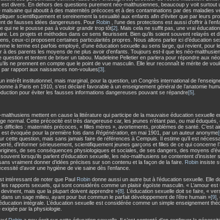
e est divers. En dehors des questions purement néo-malthusiennes, beaucoup y voit surtout 
é malsaine qui aboutit à des maternités précoces et à des contaminations par des maladies vé
liquer scientifiquement et sereinement la sexualité aux enfants afin d'éviter que par leurs pr
ent de fausses idées dangereuses. Pour
Robin
, l’une des protections est aussi d’offrir à l’e
 qui ne le pousse pas à vouloir grandir trop tôt
[2]
. Mais cela ne suffit pas, une vrai éducatio
re. Les projets et méthodes dans ce sens fleurissent. Bien qu’ils soient souvent relayés et d
ens, ceux-ci proposent certaines particularités propres. Nous allons parler ici d’éducation se
me le terme est parfois employé, d’une éducation sexuelle au sens large, qui revient, pour l
r à des parents les moyens de ne plus avoir d’enfants. Toujours est-il que les néo-malthusiens 
e question et tentent de briser un tabou. Madeleine Pelletier en parlera pour répondre aux néo
’ils ne prennent en compte que le point de vue masculin. Elle leur reconnaît le mérite de voul
 par rapport aux naissances non-voulues
[3]
.
un intérêt institutionnel, mais marginal, pour la question, un Congrès international de l’enseig
bonne à Paris en 1910, s’est déclaré favorable à un enseignement général de l’anatomie huma
oduction pour éviter les fausses informations dangereuses pouvant se répandre
[5]
.
malthusiens mettent en cause la littérature qui participe de la mauvaise éducation sexuelle e
âge normal. Cette précocité est très dangereuse car, les jeunes n’étant pas, ou mal éduqués, e
ns difficiles : maternités précoces, « filles mères », avortements, problèmes de santé. C’est ai
 est évoquée pour la première fois dans
Régénération
, en mai 1901, par un auteur anonyme
[
 cette question, mais sans jamais faire de références à Cempuis. Il estime qu’il est nécessa
berté, d’informer sérieusement, scientifiquement jeunes garçons et filles de ce qui concerne l
origines, de ses conséquences physiologiques et sociales, de ses dangers, des moyens d’évi
uvent lorsqu’ils parlent d’éducation sexuelle, les néo-malthusiens se contentent d’insister 
 sans vraiment donner d’idées précises sur son contenu et la façon de la faire.
Robin
insiste s
écessité d’avoir une hygiène de vie saine dès l’enfance.
est intéressant de noter que Paul
Robin
donne aussi un autre but à l’éducation sexuelle. Elle d
les rapports sexuels, qui sont considérés comme un plaisir égoïste masculin. « L’amour est
devinent, mais que la plupart doivent apprendre »
[8]
. L’éducation sexuelle doit se faire, « ver
 dans un sage milieu, ayant pour but commun le parfait développement de l’être humain »
[9]
,
’éducation intégrale. L’éducation sexuelle est considérée comme un simple enseignement théor
e exigée par la physiologie.