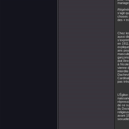
mariage
Régénér
s’agit q
choses d
des « tr
Chez le
aussi di
s’exprim
en 1911.
expliqu
ans pour
masculin
garçons,
doit êtr
à l’écol
vienne 
interdit
Dachevil
Cardinal
pas très
L’Église
naissanc
répressi
de ce su
du Docte
religieus
avant 19
sexuelle