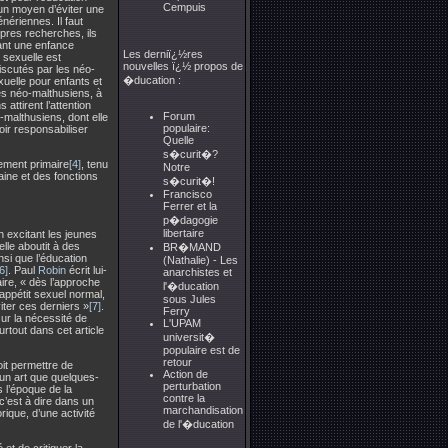
Cempuis
un moyen d’éviter une
nériennes. Il faut
opres recherches, ils
nfant une enfance
Les derniï¿½res
n sexuelle est
nouvelles ï¿½ propos de
iscutés par les néo-
�ducation :
xuelle pour enfants et
es néo-malthusiens, à
attirent l’attention
Forum
-malthusiens, dont elle
populaire:
oir responsabiliser
Quelle
s�curit�?
nement primaire
[4]
, tenu
Notre
ine et des fonctions
s�curit�!
Francisco
Ferrer et la
p�dagogie
libertaire
n excitant les jeunes
lle aboutit à des
BR�MAND
nsi que l’éducation
(Nathalie) - Les
6]
. Paul
Robin
écrit lui-
anarchistes et
ire, « dès l’approche
l'�ducation
’appétit sexuel normal,
sous Jules
ter ces derniers »
[7]
.
Ferry
sur la nécessité de
L'UPAM
urtout dans cet article
universit�
populaire est de
retour
oit permettre de
Action de
 un art que quelques-
perturbation
s l’époque de la
contre la
 c’est à dire dans un
marchandisation
ique, d’une activité
de l'�ducation