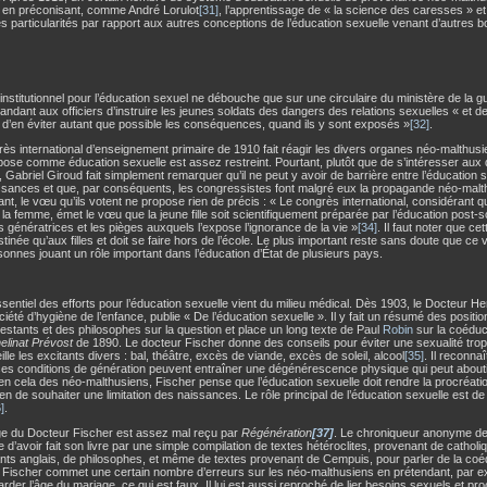
n en préconisant, comme André Lorulot
[31]
, l’apprentissage de « la science des caresses » et 
es particularités par rapport aux autres conceptions de l’éducation sexuelle venant d’autres b
t institutionnel pour l’éducation sexuel ne débouche que sur une circulaire du ministère de la 
dant aux officiers d’instruire les jeunes soldats des dangers des relations sexuelles « et de 
d’en éviter autant que possible les conséquences, quand ils y sont exposés »
[32]
.
ès international d’enseignement primaire de 1910 fait réagir les divers organes néo-malthusie
opose comme éducation sexuelle est assez restreint. Pourtant, plutôt que de s’intéresser aux 
 Gabriel Giroud fait simplement remarquer qu’il ne peut y avoir de barrière entre l’éducation s
ssances et que, par conséquents, les congressistes font malgré eux la propagande néo-mal
t, le vœu qu’ils votent ne propose rien de précis : « Le congrès international, considérant 
 la femme, émet le vœu que la jeune fille soit scientifiquement préparée par l’éducation post-s
s génératrices et les pièges auxquels l’expose l’ignorance de la vie »
[34]
. Il faut noter que ce
stinée qu’aux filles et doit se faire hors de l’école. Le plus important reste sans doute que ce
onnes jouant un rôle important dans l’éducation d’État de plusieurs pays.
ssentiel des efforts pour l’éducation sexuelle vient du milieu médical. Dès 1903, le Docteur 
ciété d’hygiène de l’enfance, publie « De l’éducation sexuelle ». Il y fait un résumé des positi
estants et des philosophes sur la question et place un long texte de Paul
Robin
sur la coéduca
helinat Prévost
de 1890. Le docteur Fischer donne des conseils pour éviter une sexualité trop
lle les excitants divers : bal, théâtre, excès de viande, excès de soleil, alcool
[35]
. Il reconna
s conditions de génération peuvent entraîner une dégénérescence physique qui peut aboutir 
n cela des néo-malthusiens, Fischer pense que l’éducation sexuelle doit rendre la procréation
en de souhaiter une limitation des naissances. Le rôle principal de l’éducation sexuelle est de
]
.
ge du Docteur Fischer est assez mal reçu par
Régénération
[37]
. Le chroniqueur anonyme de
 d’avoir fait son livre par une simple compilation de textes hétéroclites, provenant de catholi
nts anglais, de philosophes, et même de textes provenant de Cempuis, pour parler de la coéd
Fischer commet une certain nombre d’erreurs sur les néo-malthusiens en prétendant, par ex
arder l’âge du mariage, ce qui est faux. Il lui est aussi reproché de lier besoins sexuels et pro