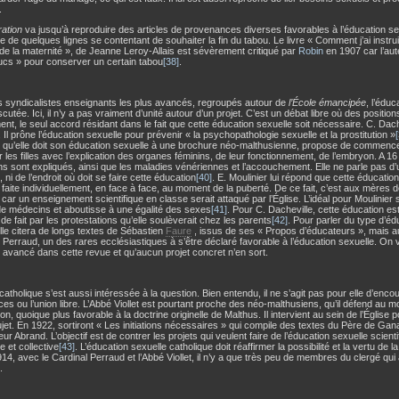
.
ation
va jusqu’à reproduire des articles de provenances diverses favorables à l’éducation se
ue de quelques lignes se contentant de souhaiter la fin du tabou. Le livre « Comment j’ai instrui
e la maternité », de Jeanne Leroy-Allais est sévèrement critiqué par
Robin
en 1907 car l’aute
ucs » pour conserver un certain tabou
[38]
.
s syndicalistes enseignants les plus avancés, regroupés autour de
l’École émancipée
, l’éduc
scutée. Ici, il n’y a pas vraiment d’unité autour d’un projet. C’est un débat libre où des position
ent, le seul accord résidant dans le fait que cette éducation sexuelle soit nécessaire. C. Dach
 Il prône l’éducation sexuelle pour prévenir « la psychopathologie sexuelle et la prostitution »
e qu’elle doit son éducation sexuelle à une brochure néo-malthusienne, propose de commence
 les filles avec l’explication des organes féminins, de leur fonctionnement, de l’embryon. A 1
s sont expliqués, ainsi que les maladies vénériennes et l’accouchement. Elle ne parle pas d’
 ni de l’endroit où doit se faire cette éducation
[40]
. E. Moulinier lui répond que cette éducation
e faite individuellement, en face à face, au moment de la puberté. De ce fait, c’est aux mères 
e car un enseignement scientifique en classe serait attaqué par l’Église. L’idéal pour Moulinier 
de médecins et aboutisse à une égalité des sexes
[41]
. Pour C. Dacheville, cette éducation es
e de fait par les protestations qu’elle soulèverait chez les parents
[42]
. Pour parler du type d’é
le citera de longs textes de Sébastien
Faure
, issus de ses « Propos d’éducateurs », mais auss
 Perraud, un des rares ecclésiastiques à s’être déclaré favorable à l’éducation sexuelle. On v
 avancé dans cette revue et qu’aucun projet concret n’en sort.
 catholique s’est aussi intéressée à la question. Bien entendu, il ne s’agit pas pour elle d’enco
es ou l’union libre. L’Abbé Viollet est pourtant proche des néo-malthusiens, qu’il défend au 
on, quoique plus favorable à la doctrine originelle de Malthus. Il intervient au sein de l’Église 
jet. En 1922, sortiront « Les initiations nécessaires » qui compile des textes du Père de Ganay
ur Abrand. L’objectif est de contrer les projets qui veulent faire de l’éducation sexuelle scient
e et collective
[43]
. L’éducation sexuelle catholique doit réaffirmer la possibilité et la vertu de 
14, avec le Cardinal Perraud et l’Abbé Viollet, il n’y a que très peu de membres du clergé qui
.