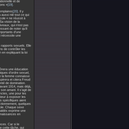
ionnelle et de
ions »
[19]
.
emplaires
[20]
. Il y
a aussi nié tout ce qui
cole « ne réussit à
 Sa vision de la
iveaux, qui n’est pas
essant de noter qu’il
importants d’une
i nécessite une
 rapports sexuels. Elle
s de contrôler les
en expliquant la loi
rônera une éducation
giques d’ordre sexuel,
ue la femme connaisse
spirera et citera Freud
onté de domination.
avant 1914, mais déjà,
son amant. Il s’agit de
nctes, une pour les
ateur à exposer les
s spécifiques aient
ctionnement, quelques
able. Chaque sexe
evaldès exprime une
onnaissances en
nces. Car si le
e cette tâche, qui