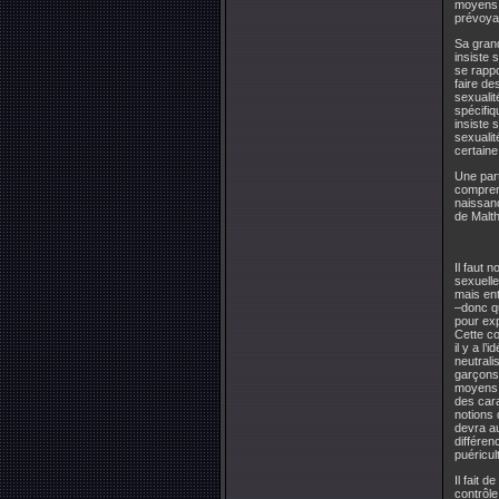
moyens a
prévoyan
Sa gran
insiste 
se rappo
faire de
sexualit
spécifiq
insiste 
sexualit
certaine
Une part
compren
naissanc
de Malt
Il faut 
sexuelle
mais ent
–donc qu
pour exp
Cette co
il y a l
neutrali
garçons,
moyens d
des car
notions
devra au
différen
puéricul
Il fait 
contrôle