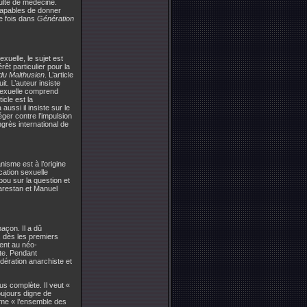
culté de médecine.
 capables de donner
re fois dans
Génération
uelle, le sujet est
êt particulier pour la
du Malthusien
. L’article
uit. L’auteur insiste
 sexuelle comprend
icle est la
ussi il insiste sur le
téger contre l’impulsion
ngrès international de
nisme est à l’origine
cation sexuelle
bou sur la question et
Marestan et Manuel
açon. Il a dû
, dès les premiers
ent au néo-
ste. Pendant
Fédération anarchiste et
us complète. Il veut «
oujours digne de
omme « l’ensemble des