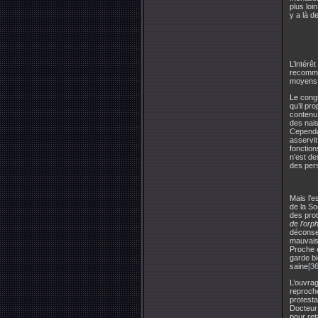
plus loi
y a là d
L’intérê
recomman
moyens 
Le congr
qu’il pr
contenu,
des nai
Cependan
asservit
fonction
n’est de
des pers
Mais l’e
de la So
des prot
de l’orp
déconsei
mauvaise
Proche e
garde bi
saine
[36
L’ouvra
reproche
protesta
Docteur 
pour ret