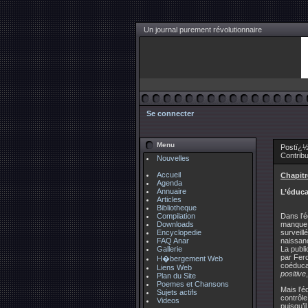
Un journal purement révolutionnaire
Se connecter
Menu
Postï¿½
Contrib
Nouvelles
Accueil
Chapitr
Agenda
Annuaire
L’éduca
Articles
Bibliotheque
Compilation
Dans l’é
Downloads
manque 
Encyclopedie
surveill
FAQ Anar
naissanc
Gallerie
La publi
par Ferd
H�bergement Web
coéduca
Liens Web
positive
Plan du Site
Poemes et Chansons
Mais l’é
Sujets actifs
contrôle
Videos
puisqu’i