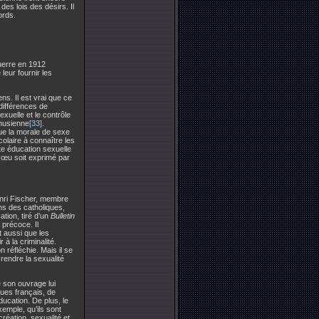
des lois des désirs. Il
ords.
guerre en 1912
leur fournir les
ns. Il est vrai que ce
différences de
exuelle et le contrôle
thusienne
[33]
.
que la morale de sexe
colaire à connaître les
tte éducation sexuelle
 vœu soit exprimé par
Henri Fischer, membre
ons des catholiques,
tion, tiré d’un
Bulletin
 précoce. Il
ît aussi que les
à la criminalité.
 réfléchie. Mais il se
 rendre la sexualité
 son ouvrage lui
ques français, de
ucation. De plus, le
emple, qu’ils sont
création, sexualité et