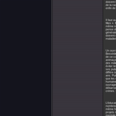
doivent 
de la ra
enfin de
Il faut 
filles »
même ni
pense do
générati
doivent 
maladies
Un ouvra
Bessèd
de ce co
animaux,
des mâle
éviter l
ses puls
diffère 
ans. Pui
que les 
humaine.
ouvrage 
débarras
crimes. 
L’éducat
nombreus
même l’e
projets 
mentale