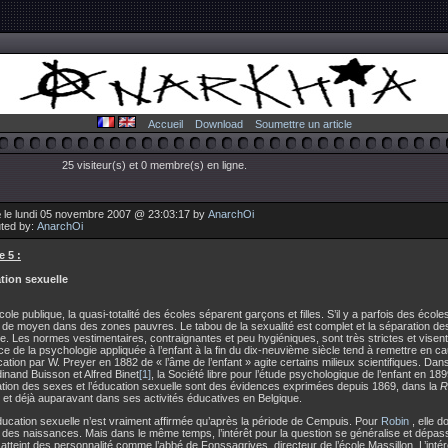
Accueil
Download
Soumettre un article
25 visiteur(s) et 0 membre(s) en ligne.
 le lundi 05 novembre 2007 @ 23:03:17 by
AnarchOi
uted by:
AnarchOi
e 5 :
tion sexuelle
cole publique, la quasi-totalité des écoles séparent garçons et filles. S’il y a parfois des école
de moyen dans des zones pauvres. Le tabou de la sexualité est complet et la séparation de
ée. Les normes vestimentaires, contraignantes et peu hygiéniques, sont très strictes et visen
e de la psychologie appliquée à l’enfant à la fin du dix-neuvième siècle tend à remettre en 
cation par W. Preyer en 1882 de « l’âme de l’enfant » agite certains milieux scientifiques. Dan
inand Buisson et Alfred Binet
[1]
, la Société libre pour l’étude psychologique de l’enfant en 1
tion des sexes et l’éducation sexuelle sont des évidences exprimées depuis 1869, dans la
R
, et déjà auparavant dans ses activités éducatives en Belgique.
ducation sexuelle n’est vraiment affirmée qu’après la période de Cempuis. Pour
Robin
, elle d
 des naissances. Mais dans le même temps, l’intérêt pour la question se généralise et dépa
l atteint des personnalité comme l’abbé de Fonssagrives, directeur de l’école Massillon. L’intér