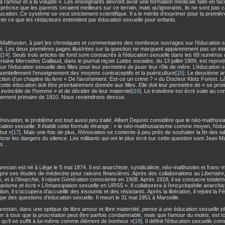
 à l’amour et à la volupté ». Les enseignants devront avoir une formation médicale faite en fa
 précise que les parents seraient meilleurs sur ce terrain, mais qu’ignorants, ils ne sont pas
ucation. Ce système se veut strictement scientifique. Il a le mérite d’exprimer pour la premiè
nte
ce que les rédacteurs entendent par éducation sexuelle pour enfants.
 Malthusien
, à part les chroniques et commentaires des nombreux ouvrages sur l’éducation sex
té. Les deux premières pages illustrées sur la question ne marquent apparemment pas un intér
n
[14]
. Seuls trois articles de fond sont consacrés à l’éducation sexuelle dans les 68 numéros
rtaine Mercedes Gaillaud, dans le journal niçois
Luttes sociales
, du 13 juillet 1909, est reprod
sur l’éducation sexuelle des filles pour leur permettre de jouer leur rôle de mère. L’éducation
sentiellement l’enseignement des moyens contraceptifs et la puériculture
[15]
. Le deuxième art
tion d’un chapitre du livre « De l’avortement. Est-ce un crime ? » du Docteur Klotz Forest. Là a
 cette éducation doit être prioritairement donnée aux filles. Elle doit leur permettre de « se pro
invincible de l’homme » et de décider de leur maternité
[16]
. Le troisième est écrit suite au co
gnement primaire de 1910. Nous reviendrons dessus.
novation
, le problème est tout aussi peu traité. Albert Dejunst considère que le néo-malthusia
cation sexuelle. Il établit cette formule étrange : « le néo-malthusianisme comme moyen, l’édu
but »
[17]
. Mais une fois de plus,
Rénovation
se contente à peu près de souhaiter la fin des ta
cer les dangers du silence. Les militants qui ont le plus écrit sur cette question sont Jean 
s .
estan est né à Liège le 5 mai 1874. Il est anarchiste, syndicaliste, néo-malthusien et franc-m
mpre ses études de médecine pour raisons financières. Après des collaborations au
Libertaire
, et à
l’Anarchie
, il rejoint
Génération consciente
en 1908. Après 1918, il se consacre totalem
anisme et écrit « L’émancipation sexuelle en URSS ». Il collaborera à l’encyclopédie anarchi
tion, il s’occupera d’accueillir des insoumis et des résistants. Après la libération, il rejoint la 
pe des questions d’éducation sexuelle. Il meurt le 31 mai 1951 à Marseille.
estan, dans une optique de libre amour et libre maternité, pense à une éducation sexuelle pl
r à tous que la procréation peut être parfois condamnable, mais que l’amour du moins, est t
 qu’il se suffit à lui-même comme élément de bonheur »
[18]
. Il définit l’éducation sexuelle c