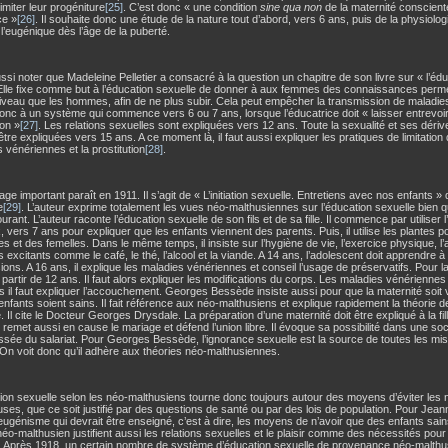
limiter leur progéniture
[25]
. C’est donc « une condition
sine qua non
de la maternité consciente
ce »
[26]
. Il souhaite donc une étude de la nature tout d’abord, vers 6 ans, puis de la physiologi
 l’eugénique dès l’âge de la puberté.
aussi noter que Madeleine Pelletier a consacré à la question un chapitre de son livre sur « l’éd
. Elle fixe comme but à l’éducation sexuelle de donner à aux femmes des connaissances permet
veau que les hommes, afin de ne plus subir. Cela peut empêcher la transmission de maladies
nc à un système qui commence vers 6 ou 7 ans, lorsque l’éducatrice doit « laisser entrevoir l
on »
[27]
. Les relations sexuelles sont expliquées vers 12 ans. Toute la sexualité et ses déri
être expliquées vers 15 ans. A ce moment là, il faut aussi expliquer les pratiques de limitatio
 vénériennes et la prostitution
[28]
.
ge important paraît en 1911. Il s’agit de « L’initiation sexuelle. Entretiens avec nos enfants 
e
[29]
. L’auteur exprime totalement les vues néo-malthusiennes sur l’éducation sexuelle bien qu
urant. L’auteur raconte l’éducation sexuelle de son fils et de sa fille. Il commence par utiliser
 vers 7 ans pour expliquer que les enfants viennent des parents. Puis, il utilise les plantes po
s et des femelles. Dans le même temps, il insiste sur l’hygiène de vie, l’exercice physique, l’a
es excitants comme le café, le thé, l’alcool et la viande. A 14 ans, l’adolescent doit apprendre à
ions. A 16 ans, il explique les maladies vénériennes et conseil l’usage de préservatifs. Pour la f
à partir de 12 ans. Il faut alors expliquer les modifications du corps. Les maladies vénérienne
s il faut expliquer l’accouchement. Georges Bessède insiste aussi pour que la maternité soit 
enfants soient sains. Il fait référence aux néo-malthusiens et explique rapidement la théorie d
 Il cite le Docteur Georges Drysdale. La préparation d’une maternité doit être expliqué à la fil
remet aussi en cause le mariage et défend l’union libre. Il évoque sa possibilité dans une soci
sée du salariat. Pour Georges Bessède, l’ignorance sexuelle est la source de toutes les mis
On voit donc qu’il adhère aux théories néo-malthusiennes.
ion sexuelle selon les néo-malthusiens tourne donc toujours autour des moyens d’éviter les
es, que ce soit justifié par des questions de santé ou par des lois de population. Pour Jea
ugénisme qui devrait être enseigné, c’est à dire, les moyens de n’avoir que des enfants sain
néo-malthusien justifient aussi les relations sexuelles et le plaisir comme des nécessités pour
. Après 1918, un certain nombre de système d’éducation sexuelle de provenance néo-malthu