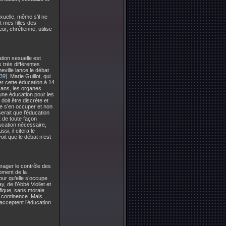
xuelle, même s’il ne
t mes filles des
ur, chrétienne, utilise
ation sexuelle est
s très différentes
eville lance le débat
[39]
. Marie Guillot, qui
r cette éducation à 14
6 ans, les organes
une éducation pour les
 doit être discrète et
de s’en occuper et non
serait que l’éducation
t de toute façon
ducation nécessaire,
i, il citera le
oit que le débat n’est
urager le contrôle des
moment de la
pour qu’elle s’occupe
, de l’Abbé Viollet et
ifique, sans morale
la continence. Mais
 acceptent l’éducation