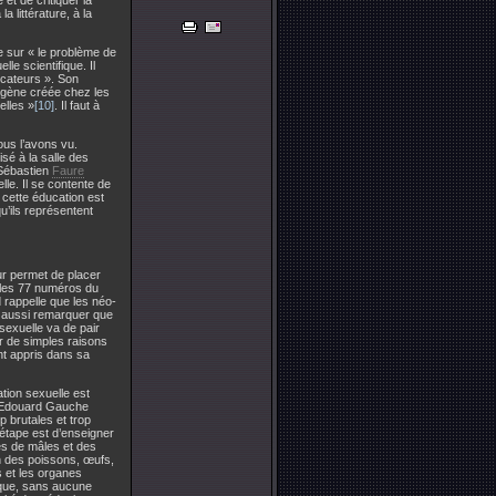
 et de critiquer la
a littérature, à la
e sur « le problème de
e scientifique. Il
ucateurs ». Son
la gène créée chez les
elles »
[10]
. Il faut à
ous l’avons vu.
sé à la salle des
 Sébastien
Faure
le. Il se contente de
e cette éducation est
u’ils représentent
eur permet de placer
r les 77 numéros du
 rappelle que les néo-
it aussi remarquer que
sexuelle va de pair
ur de simples raisons
nt appris dans sa
cation sexuelle est
. Edouard Gauche
 brutales et trop
 étape est d’enseigner
les de mâles et des
n des poissons, œufs,
s et les organes
ique, sans aucune