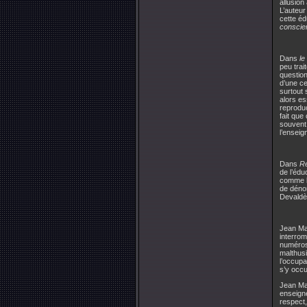
allusion
L’auteur
cette éd
conscie
Dans
le
peu trai
questio
d’une ce
surtout 
alors es
reproduc
fait que
souvent 
l’ensei
Dans
Ré
de l’édu
comme 
de dénon
Devaldè
Jean Mar
interro
numéros
malthusi
l’occupa
s’y occu
Jean Mar
enseigne
respect,