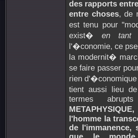
des rapports entr
entre choses
, de 
est tenu pour "mo
exist�
en tant
l'�conomie, ce pse
la modernit� marc
se faire passer pou
rien d'�conomique ; 
tient aussi lieu 
termes abru
METAPHYSIQUE, c
l'homme la transc
de l'immanence, s
que le monde,