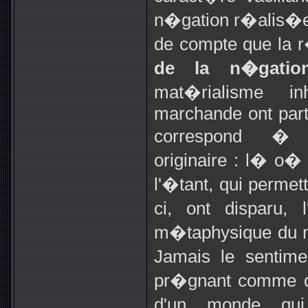
n�gation r�alis�e 
de compte que la r
de la n�gatio
mat�rialisme 
marchande ont parto
correspond � l
originaire : l� o�
l'�tant, qui permett
ci, ont disparu, 
m�taphysique du m
Jamais le sentim
pr�gnant comme de
d'un monde qui 