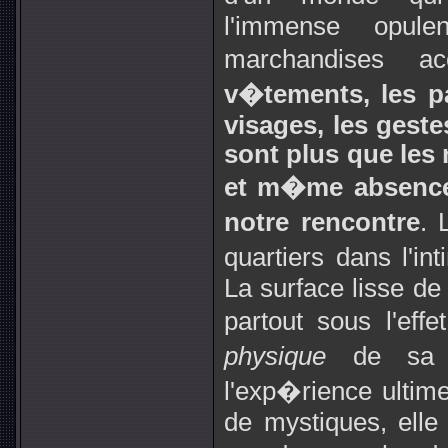
l'immense opule
marchandises 
v�tements, les pa
visages, les geste
sont plus que les
et m�me absence 
notre rencontre
. 
quartiers dans l'i
La surface lisse de
partout sous l'ef
physique
de sa 
l'exp�rience ulti
de mystiques, elle 