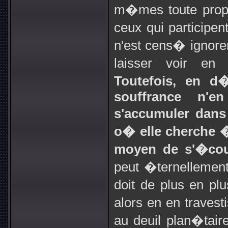
m�mes toute prop
ceux qui participe
n'est cens� ignorer
laisser voir en 
Toutefois, en d�
souffrance n'
s'accumuler dans 
o� elle cherche �
moyen de s'�cou
peut �ternellement 
doit de plus en pl
alors en en travest
au deuil plan�tair