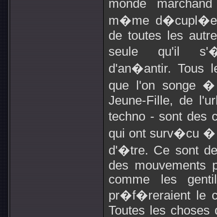
monde marchand n
m�me d�cupl�e d
de toutes les autre
seule qu'il s'�
d'an�antir. Tous 
que l'on songe � 
Jeune-Fille, de l'
techno - sont des c
qui ont surv�cu �
d'�tre. Ce sont d
des mouvements pla
comme les genti
pr�f�reraient le c
Toutes les choses