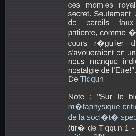
ces momies royal
secret. Seulement l
de pareils faux-
patiente, comme � l
cours r�gulier 
s'avoueraient en un
nous manque indi
nostalgie de l'Etre!"
De
Tiqqun
Note : "Sur le bl
m�taphysique crit
de la soci�t� spec
(tir� de Tiqqun 1 - 