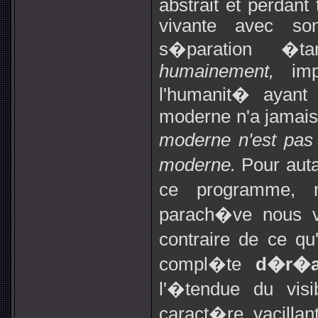
abstrait et perdant 
vivante avec son
s�paration �tan
humainement,
im
l'humanit� ayan
moderne n'a jamais
moderne n'est pas
moderne.
Pour auta
ce programme, 
parach�ve nous vo
contraire de ce qu'
compl�te
d�r�a
l'�tendue du vis
caract�re vacilla