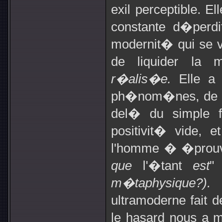
exil perceptible. E
constante d�perdi
modernit� qui se vo
de liquider la m
r�alis�e.
Elle a
ph�nom�nes, de pu
del� du simple f
positivit� vide, 
l'homme � �prouver
que
l'�tant
est
"
m�taphysique?)
ultramoderne fait d
le hasard nous a 