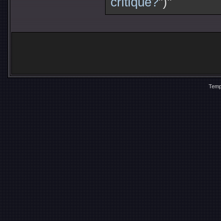
critique?
")"
Temp