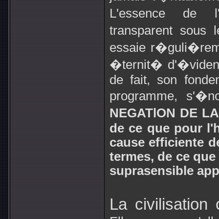
L'essence de l
transparent sous 
essaie r�guli�rem
�ternit� d'�videnc
de fait, son fondem
programme, s'�no
NEGATlON DE LA 
de ce que pour l'
cause efficiente d
termes, de ce que l
suprasensible app
La civilisation