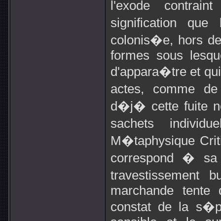
l'exode contrai
signification que
colonis�e, hors de 
formes sous lesqu
d'appara�tre et qui
actes, comme de
d�j� cette fuite ne
sachets individ
M�taphysique Crit
correspond � sa d
travestissement 
marchande tente d
constat de la s�p