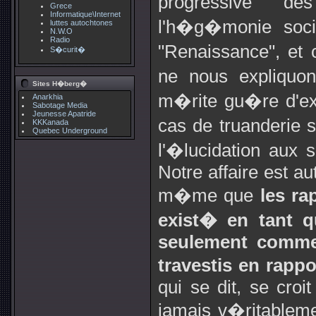
progressive d
Grece
Informatique\Internet
l'h�g�monie soci
luttes autochtones
N.W.O
Radio
"Renaissance", et
S�curit�
ne nous expliquon
Sites H�berg�
m�rite gu�re d'ex�
Anarkhia
Sabotage Media
Jeunesse Apatride
cas de truanderie s
KKKanada
Quebec Underground
l'�lucidation aux sa
Notre affaire est a
m�me que
les ra
exist� en tant q
seulement comme
travestis en rapp
qui se dit, se croi
jamais v�ritablem