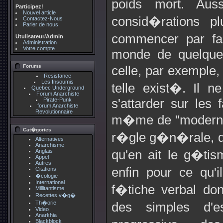
poids mort. Aus
Participez!
Nouvel article
consid�rations pl
Contactez-Nous
Parler de nous
commencer par fai
Utulisateur/Admin
Administration
Votre compte
monde de quelque
Forums
celle, par exemple
Resistance
Les Insoumis
telle exist�. Il 
Quebec Underground
Forum Anarchiste
Pirate-Punk
s'attarder sur les 
forum Anarchiste
Revolutionnaire
m�me de "modernit�
Cat�gories
r�gle g�n�rale, qu
Alternatives
Anarchisme
Anglais
qu'en ait le g�tism
Appel
Autres
enfin pour ce qu'
Citations
�cologie
International
f�tiche verbal don
Millitantisme
Recettes v�g�
Th�orie
des simples d'es
Video
Anarkhia
Blackblock