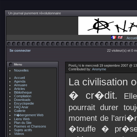
Un journal purement révolutionnaire
Accuei
Se connecter
22 visiteur(s) et 0 
Menu
Postï¿½ le mercredi 19 septembre 2007 @ 13
Contributed by:
Anonyme
Nouvelles
Accueil
La civilisation 
Agenda
Annuaire
Articles
� cr�dit.
Bibliotheque
Elle
Compilation
Downloads
Encyclopedie
pourrait durer to
FAQ Anar
Gallerie
H�bergement Web
moment de l'arri�
Liens Web
Plan du Site
Poemes et Chansons
�touffe � pr�sen
Sujets actifs
Videos