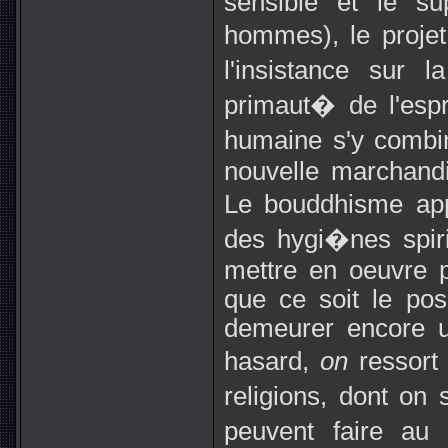
sensible et le su
hommes), le projet
l'insistance sur 
primaut� de l'espri
humaine s'y combi
nouvelle marchandi
Le bouddhisme app
des hygi�nes spiri
mettre en oeuvre 
que ce soit le posi
demeurer encore u
hasard,
on
ressor
religions, dont on 
peuvent faire au 