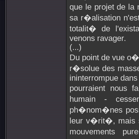
que le projet de 
sa r�alisation n'es
totalit� de l'exi
venons ravager.
(...)
Du point de vue o
r�solue des masses
ininterrompue dans l
pourraient nous f
humain - cesse
ph�nom�nes posit
leur v�rit�, mais
mouvements pure