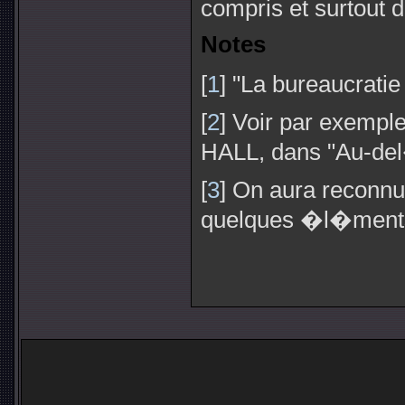
compris et surtout d
Notes
[
1
] "La bureaucrati
[
2
] Voir par exemple
HALL, dans "Au-del�
[
3
] On aura reconnu
quelques �l�ment