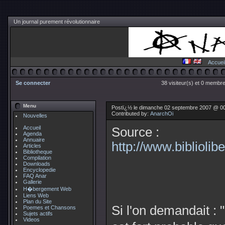
Un journal purement révolutionnaire
Accuei
Se connecter
38 visiteur(s) et 0 membre
Menu
Postï¿½ le dimanche 02 septembre 2007 @ 0
Contributed by:
AnarchOi
Nouvelles
Accueil
Source :
Agenda
Annuaire
http://www.bibliolibe
Articles
Bibliotheque
Compilation
Downloads
Encyclopedie
FAQ Anar
Gallerie
H�bergement Web
Liens Web
Plan du Site
Si l'on demandait : "
Poemes et Chansons
Sujets actifs
Videos