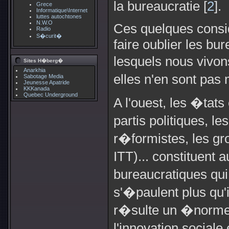
la bureaucratie [
2
].
Grece
Informatique\Internet
luttes autochtones
N.W.O
Ces quelques consi
Radio
S�curit�
faire oublier les bu
lesquels nous vivon
Sites H�berg�
Anarkhia
elles n'en sont pas
Sabotage Media
Jeunesse Apatride
KKKanada
Quebec Underground
A l'ouest, les �tats 
partis politiques, l
r�formistes, les gr
ITT)... constituent
bureaucratiques qui
s'�paulent plus qu'i
r�sulte un �norme 
l'innovation sociale