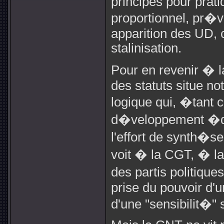
principes pour prati
proportionnel, pr�
apparition des UD, c
stalinisation.
Pour en revenir � l
des statuts situe no
logique qui, �tant c
d�veloppement �qui
l'effort de synth�se
voit � la CGT, � l
des partis politiqu
prise du pouvoir d'u
d'une "sensibilit�" 