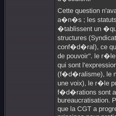
Cette question n'
a�n�s ; les statut
�tablissent un �quil
structures (Syndic
conf�d�ral), ce qui
de pouvoir". le r�
qui sont l'express
(f�d�ralisme), le m
une voix), le r�le 
f�d�rations sont a
bureaucratisation. P
que la CGT a prog