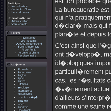
est fort probable qu
Participez!
Nouvel article
La bureaucratie est
Contactez-Nous
Parler de nous
qui n'a pratiquemen
Utulisateur/Admin
Administration
d�clar� mais qui fr
Votre compte
plan�te et depuis f
Forums
Resistance
Les Insoumis
Quebec Underground
C'est ainsi que l'�
Forum Anarchiste
Pirate-Punk
ont d�velopp�, ma
forum Anarchiste
Revolutionnaire
id�ologiques impor
Cat�gories
Alternatives
particuli�rement pu
Anarchisme
Anglais
Appel
cas, les r�sultats c
Autres
Citations
�v�nement actuels
�cologie
International
Millitantisme
d'ailleurs s'interp
Recettes v�g�
Th�orie
Video
comme une saine r�
Anarkhia
Blackblock