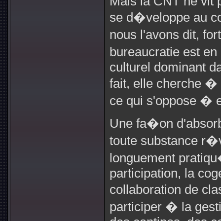
Mais la CNT ne vit p
se d�veloppe au co
nous l'avons dit, f
bureaucratie est en
culturel dominant d
fait, elle cherche 
ce qui s'oppose � e
Une fa�on d'absorbe
toute substance r�
longuement pratiqu�
participation, la co
collaboration de cla
participer � la ges