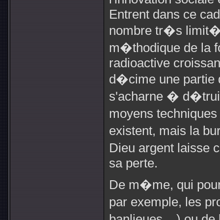
Entrent dans ce cad
nombre tr�s limit� 
m�thodique de la f
radioactive croissan
d�cime une partie d
s'acharne � d�truir
moyens techniques
existent, mais la b
Dieu argent laisse 
sa perte.
De m�me, qui pourr
par exemple, les pr
banlieues ...) ou de 