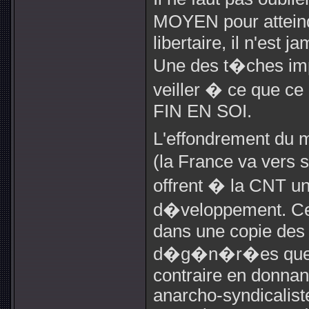
MOYEN pour atteindr
libertaire, il n'est 
Une des t�ches impo
veiller � ce que c
FIN EN SOI.
L'effondrement du m
(la France va vers 
offrent � la CNT un
d�veloppement. Ce 
dans une copie des 
d�g�n�r�es que no
contraire en donna
anarcho-syndicaliste