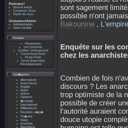
Participez!
sont sagement limités
Nouvel article
Contactez-Nous
possible n'ont jamai
Parler de nous
Utulisateur/Admin
Bakounine
,
L'empir
Administration
Votre compte
Forums
Resistance
Enquête sur les co
Les Insoumis
Quebec Underground
chez les anarchiste
Forum Anarchiste
Pirate-Punk
forum Anarchiste
Revolutionnaire
Cat�gories
Combien de fois n'a
Alternatives
Anarchisme
discours ? Les anarc
Anglais
Appel
trop optimiste de la 
Autres
Citations
possible de créer une
�cologie
International
Millitantisme
l'autorité auraient 
Recettes v�g�
Th�orie
douce utopie complè
Video
Anarkhia
humaine est telle que
Blackblock