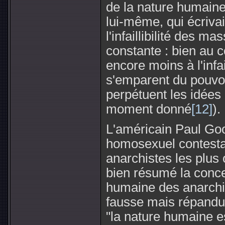
de la nature humai
lui-même, qui écriva
l'infaillibilité des m
constante : bien au 
encore moins à l'infai
s'emparent du pouvoir
perpétuent les idées 
moment donné
[12]
).
L'américain Paul Go
homosexuel contestat
anarchistes les plus 
bien résumé la conce
humaine des anarchis
fausse mais répandue
"la nature humaine e