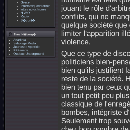
Grece
Informatique\Internet
jouant le rôle d'arbit
luttes autochtones
N.W.O
conflits, qui ne man
Radio
S�curit�
quelque société que c
limiter l'apparition i
Sites H�berg�
violence.
Anarkhia
Sabotage Media
Jeunesse Apatride
KKKanada
Que ce type de disco
Quebec Underground
politiciens bien-pensa
bien qu'ils justifient
reste de la société. 
bien tenu par ceux qu
un tout petit peu plu
classique de l'enragé
bombes, intégriste d
Seulement trop souve
chez bon nombre de 