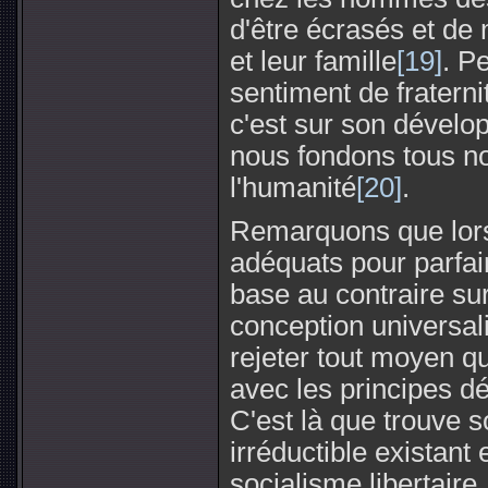
d'être écrasés et de
et leur famille
[19]
. P
sentiment de fratern
c'est sur son dévelo
nous fondons tous no
l'humanité
[20]
.
Remarquons que lorsq
adéquats pour parfair
base au contraire su
conception universal
rejeter tout moyen q
avec les principes déc
C'est là que trouve 
irréductible existant 
socialisme libertaire