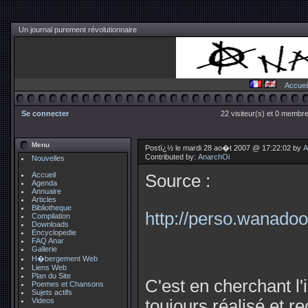
Un journal purement révolutionnaire
Accuei
Se connecter
22 visiteur(s) et 0 membre
Menu
Postï¿½ le mardi 28 ao�t 2007 @ 17:22:02 by
A
Contributed by:
AnarchOi
Nouvelles
Accueil
Source :
Agenda
Annuaire
Articles
Bibliotheque
http://perso.wanadoo.f
Compilation
Downloads
Encyclopedie
FAQ Anar
Gallerie
H�bergement Web
Liens Web
Plan du Site
C'est en cherchant l
Poemes et Chansons
Sujets actifs
Videos
toujours réalisé et r