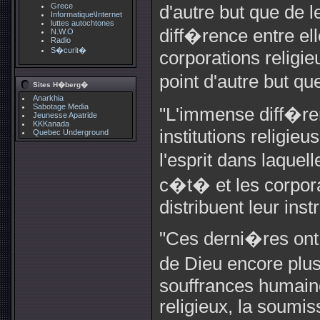
Grece
d'autre but que de l
Informatique\Internet
luttes autochtones
diff�rence entre el
N.W.O
Radio
S�curit�
corporations religie
point d'autre but qu
Sites H�berg�
Anarkhia
Sabotage Media
"L'immense diff�re
Jeunesse Apatride
KKKanada
institutions religi
Quebec Underground
l'esprit dans laque
c�t� et les corpora
distribuent leur inst
"Ces derni�res ont p
de Dieu encore plu
souffrances humaine
religieux, la soumi