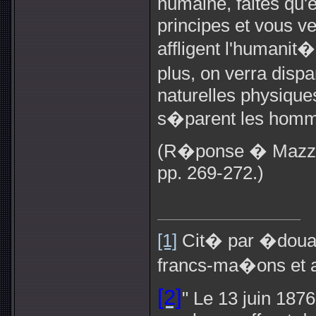
humaine, faites qu'
principes et vous ve
affligent l'humanit
plus, on verra dis
naturelles physiques
s�parent les homme
(R�ponse � Mazzin
pp. 269-272.)
[1]
Cit� par �douard
francs-ma�ons et a
[2]
" Le 13 juin 1876