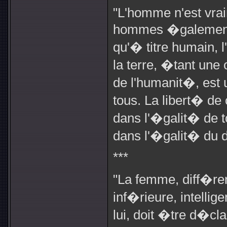
"L'homme n'est vrai
hommes �galement li
qu'� titre humain, 
la terre, �tant une
de l'humanit�, est 
tous. La libert� de
dans l'�galit� de t
dans l'�galit� du dro
***
"La femme, diff�re
inf�rieure, intellig
lui, doit �tre d�cla