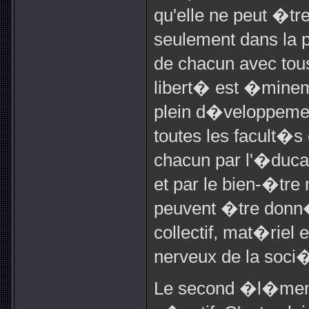
qu'elle ne peut �t
seulement dans la p
de chacun avec tous
libert� est �minemme
plein d�veloppement
toutes les facult�s
chacun par l'�ducati
et par le bien-�tre
peuvent �tre donn�
collectif, mat�riel e
nerveux de la soci
Le second �l�ment