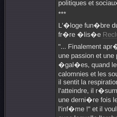
politiques et socia
***
L'�loge fun�bre d
fr�re �lis�e
Recl
"... Finalement apr
une passion et un
�gal�es, quand le 
calomnies et les so
il sentit la respirat
l'atteindre, il r�s
une derni�re fois l
l'inf�me !" et il vo