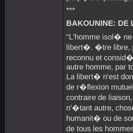
***
BAKOUNINE: DE 
"L'homme isol� ne 
libert�. �tre libre,
reconnu et consid�
autre homme, par to
La libert� n'est don
de r�flexion mutuel
contraire de liaison,
n'�tant autre, chos
humanit� ou de son
de tous les hommes