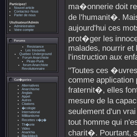
Participez!
ma�onnerie doit re
Nouvel article
Contactez-Nous
de l'humanit�. Mais 
Parler de nous
Utulisateur/Admin
aujourd'hui ces mot
Administration
Votre compte
prot�ger les innocen
Forums
malades, nourrir et 
Resistance
Les Insoumis
Quebec Underground
l'instruction aux en
Forum Anarchiste
Pirate-Punk
forum Anarchiste
"Toutes ces �uvres 
Revolutionnaire
comme application p
Cat�gories
Alternatives
fraternit�, elles fo
Anarchisme
Anglais
Appel
mesure de la capac
Autres
Citations
�cologie
seulement d'un vra
International
Millitantisme
tout homme qui n'es
Recettes v�g�
Th�orie
Video
charit�. Pourtant, 
Anarkhia
Blackblock