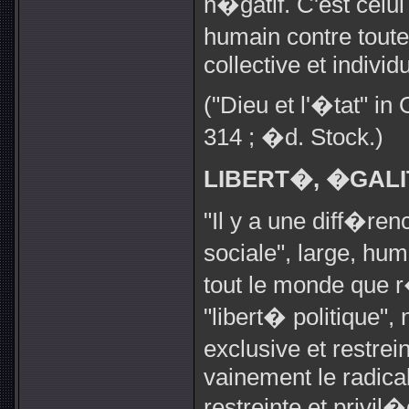
n�gatif. C'est celui
humain contre toute
collective et individu
("Dieu et l'�tat" i
314 ; �d. Stock.)
LIBERT�, �GAL
"Il y a une diff�re
sociale", large, hum
tout le monde que r
"libert� politique"
exclusive et restre
vainement le radic
restreinte et privil