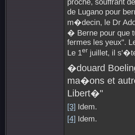
proche, souffrant de
de Lugano pour berne
m�decin, le Dr Adolp
� Berne pour que 
fermes les yeux". Le
er
Le 1
juillet, il s'�t
�douard Boeling
ma�ons et autr
Libert�"
[3]
Idem.
[4]
Idem.