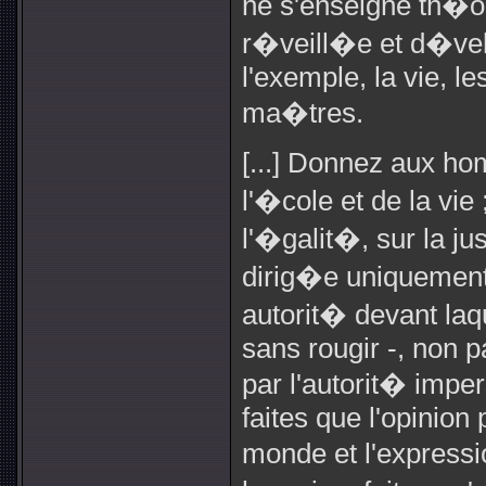
ne s'enseigne th�o
r�veill�e et d�vel
l'exemple, la vie, le
ma�tres.
[...] Donnez aux h
l'�cole et de la vie 
l'�galit�, sur la ju
dirig�e uniquement 
autorit� devant laq
sans rougir -, non 
par l'autorit� impe
faites que l'opinion
monde et l'express