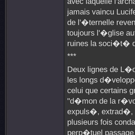
avec laquelle l'arc
jamais vaincu Lucif
de l'�ternelle reve
toujours l'�glise au
ruines la soci�t� 
***
Deux lignes de L�o
les longs d�velopp
celui que certains gr
"d�mon de la r�vol
expuls�, extrad�,
plusieurs fois cond
perp�tuel passage d