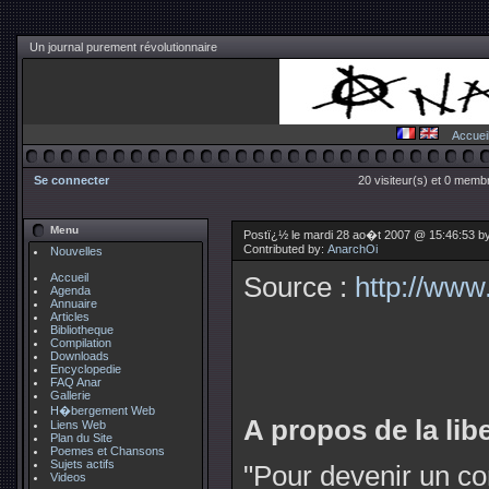
Un journal purement révolutionnaire
Accuei
Se connecter
20 visiteur(s) et 0 membr
Menu
Postï¿½ le mardi 28 ao�t 2007 @ 15:46:53 b
Contributed by:
AnarchOi
Nouvelles
Accueil
Source :
http://www.
Agenda
Annuaire
Articles
Bibliotheque
Compilation
Downloads
Encyclopedie
FAQ Anar
Gallerie
H�bergement Web
A propos de la lib
Liens Web
Plan du Site
Poemes et Chansons
Sujets actifs
"Pour devenir un corp
Videos