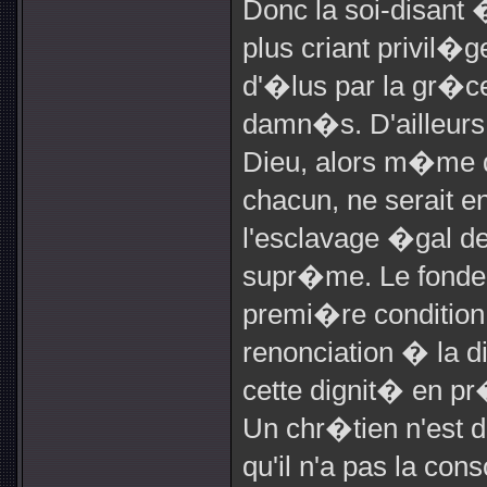
Donc la soi-disant 
plus criant privil�g
d'�lus par la gr�ce
damn�s. D'ailleurs
Dieu, alors m�me qu
chacun, ne serait e
l'esclavage �gal d
supr�me. Le fondem
premi�re condition 
renonciation � la 
cette dignit� en pr
Un chr�tien n'est 
qu'il n'a pas la co