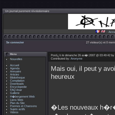
Un journal purement révolutionnaire
Accue
Se connecter
27 visiteur(s) et 0 mem
Menu
Postï¿½ le dimanche 26 ao�t 2007 @ 03:49:42 by
Contributed by:
Anonyme
Nouvelles
Accueil
Mais oui, il peut y a
Agenda
Annuaire
Articles
heureux
Bibliotheque
Compilation
Downloads
Encyclopedie
FAQ Anar
Gallerie
H�bergement Web
Liens Web
Plan du Site
�Les nouveaux h�r�t
Poemes et Chansons
Sujets actifs
Videos