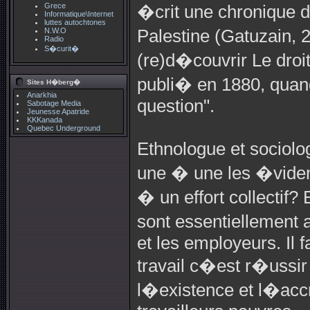
Grece
�crit une chronique d
Informatique\Internet
luttes autochtones
N.W.O
Palestine (Gatuzain, 
Radio
S�curit�
(re)d�couvrir Le droi
publi� en 1880, quand
Sites H�berg�
Anarkhia
question".
Sabotage Media
Jeunesse Apatride
KKKanada
Quebec Underground
Ethnologue et sociolo
une � une les �videnc
� un effort collectif?
sont essentiellement 
et les employeurs. Il 
travail c�est r�ussir 
l�existence et l�acc