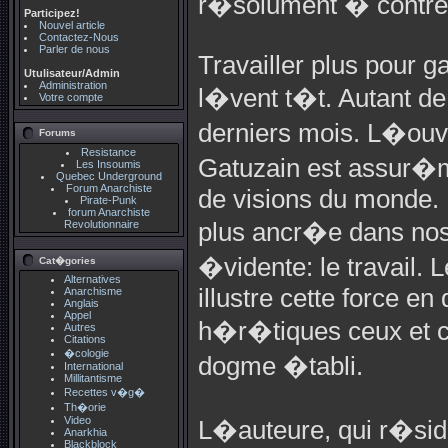
r�solument � contre
Participez!
Nouvel article
Contactez-Nous
Parler de nous
Travailler plus pour g
Utulisateur/Admin
Administration
l�vent t�t. Autant de
Votre compte
derniers mois. L�ouv
Forums
Resistance
Gatuzain est assur�m
Les Insoumis
Quebec Underground
Forum Anarchiste
de visions du monde. M
Pirate-Punk
forum Anarchiste
Revolutionnaire
plus ancr�e dans no
�vidente: le travail. L
Cat�gories
Alternatives
illustre cette force en
Anarchisme
Anglais
Appel
h�r�tiques ceux et c
Autres
Citations
�cologie
dogme �tabli.
International
Millitantisme
Recettes v�g�
Th�orie
Video
L�auteure, qui r�sid
Anarkhia
Blackblock