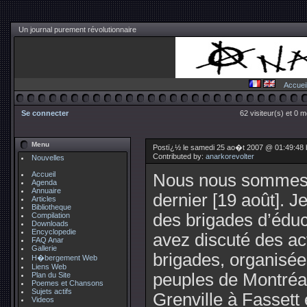
Un journal purement révolutionnaire
Accuei
Se connecter
62 visiteur(s) et 0 
Menu
Postï¿½ le samedi 25 ao�t 2007 @ 01:49:48
Contributed by:
anarkorevolter
Nouvelles
Accueil
Nous nous sommes 
Agenda
Annuaire
dernier [19 août]. J
Articles
Bibliotheque
des brigades d’éduc
Compilation
Downloads
Encyclopedie
avez discuté des ac
FAQ Anar
Gallerie
brigades, organisée
H�bergement Web
Liens Web
peuples de Montréa
Plan du Site
Poemes et Chansons
Sujets actifs
Grenville à Fassett 
Videos