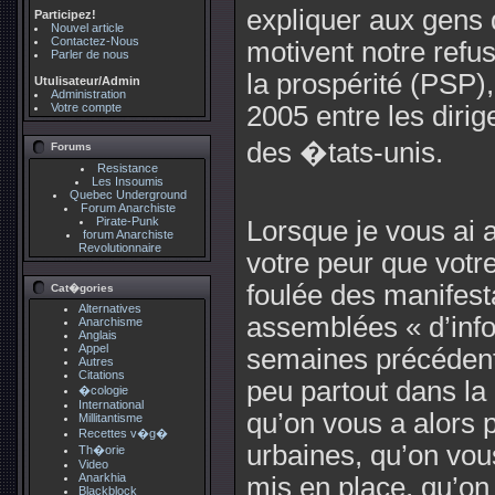
expliquer aux gens d
Participez!
Nouvel article
Contactez-Nous
motivent notre refus
Parler de nous
la prospérité (PSP)
Utulisateur/Admin
Administration
Votre compte
2005 entre les diri
des �tats-unis.
Forums
Resistance
Les Insoumis
Quebec Underground
Forum Anarchiste
Pirate-Punk
Lorsque je vous ai
forum Anarchiste
Revolutionnaire
votre peur que votre
foulée des manifest
Cat�gories
Alternatives
assemblées « d’info
Anarchisme
Anglais
Appel
semaines précédente
Autres
Citations
peu partout dans la
�cologie
International
qu’on vous a alors 
Millitantisme
Recettes v�g�
urbaines, qu’on vous 
Th�orie
Video
Anarkhia
mis en place, qu’on
Blackblock