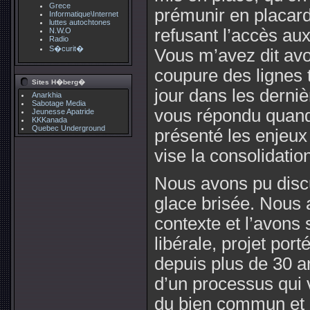
Grece
prémunir en placard
Informatique\Internet
luttes autochtones
refusant l’accès au
N.W.O
Radio
S�curit�
Vous m’avez dit avo
coupure des lignes 
Sites H�berg�
jour dans les derni
Anarkhia
Sabotage Media
vous répondu quand
Jeunesse Apatride
KKKanada
Quebec Underground
présenté les enjeux
vise la consolidatio
Nous avons pu discu
glace brisée. Nous
contexte et l’avons 
libérale, projet por
depuis plus de 30 a
d’un processus qui v
du bien commun et 