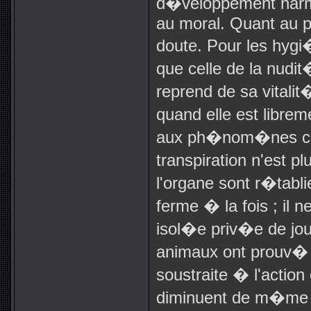
d�veloppement harm
au moral. Quant au pr
doute. Pour les hygi
que celle de la nudit
reprend de sa vitalit
quand elle est libre
aux ph�nom�nes ch
transpiration n'est p
l'organe sont r�tablie
ferme � la fois ; il 
isol�e priv�e de jou
animaux ont prouv� a
soustraite � l'action
diminuent de m�me q