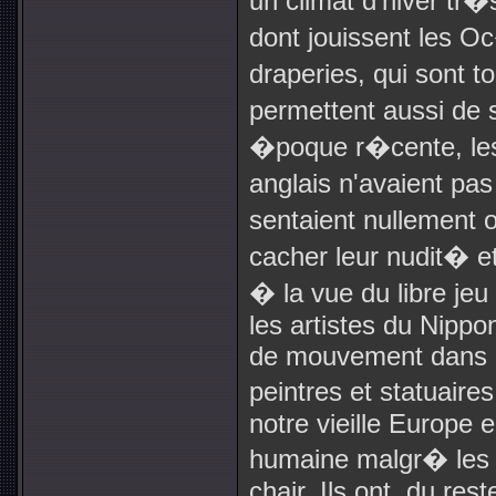
un climat d'hiver t
dont jouissent les Oc
draperies, qui sont 
permettent aussi de 
�poque r�cente, les
anglais n'avaient pa
sentaient nullement 
cacher leur nudit� e
� la vue du libre je
les artistes du Nippo
de mouvement dans l
peintres et statuaires
notre vieille Europe 
humaine malgr� les m
chair. Ils ont, du res