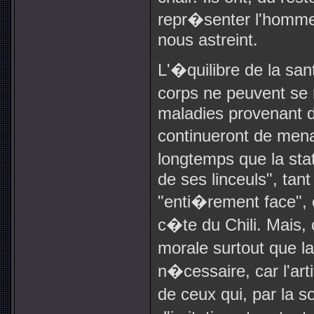
repr�senter l'homme 
nous astreint.
L'�quilibre de la sa
corps ne peuvent se
maladies provenant d
continueront de menac
longtemps que la st
de ses linceuls", ta
"enti�rement face", 
c�te du Chili. Mais, 
morale surtout que la
n�cessaire, car l'art
de ceux qui, par la so