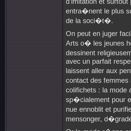
d'imitation et surtout
entra�nent le plus 
de la soci�t�.
On peut en juger fac
Arts o� les jeunes
dessinent religieus
avec un parfait respe
laissent aller aux pe
contact des femmes 
colifichets : la mode
sp�cialement pour ex
nue ennoblit et purifi
mensonger, d�grade e