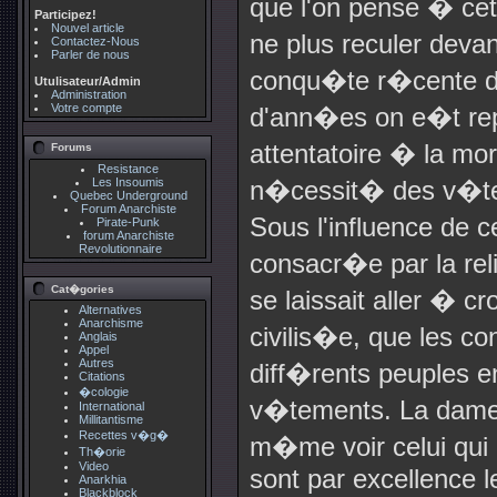
que l'on pense � cet
Participez!
Nouvel article
ne plus reculer deva
Contactez-Nous
Parler de nous
conqu�te r�cente de 
Utulisateur/Admin
Administration
Votre compte
d'ann�es on e�t r
attentatoire � la mor
Forums
Resistance
Les Insoumis
n�cessit� des v�te
Quebec Underground
Forum Anarchiste
Sous l'influence de 
Pirate-Punk
forum Anarchiste
Revolutionnaire
consacr�e par la reli
Cat�gories
se laissait aller � c
Alternatives
Anarchisme
civilis�e, que les c
Anglais
Appel
Autres
diff�rents peuples en
Citations
�cologie
v�tements. La dame
International
Millitantisme
Recettes v�g�
m�me voir celui qui 
Th�orie
Video
sont par excellence l
Anarkhia
Blackblock