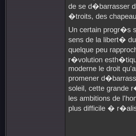
de se d�barrasser de
�troits, des chapeaux
Un certain progr�s s
sens de la libert� d
quelque peu rapproc
r�volution esth�tique
moderne le droit qu'a
promener d�barrass
soleil, cette grande 
les ambitions de l'h
plus difficile � r�ali