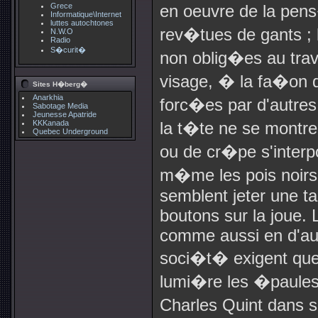
Grece
en oeuvre de la pe
Informatique\Internet
luttes autochtones
rev�tues de gants ;
N.W.O
Radio
S�curit�
non oblig�es au trava
visage, � la fa�on
Sites H�berg�
Anarkhia
forc�es par d'autre
Sabotage Media
Jeunesse Apatride
KKKanada
la t�te ne se montre 
Quebec Underground
ou de cr�pe s'interpo
m�me les pois noirs
semblent jeter une t
boutons sur la joue. 
comme aussi en d'aut
soci�t� exigent que
lumi�re les �paules 
Charles Quint dans s