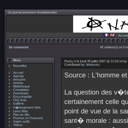
Un journal purement révolutionnaire
Accuei
Se connecter
42 visiteur(s) et 0 
Menu
Postï¿½ le lundi 30 juillet 2007 @ 21:03:14 by
Contributed by:
littlepunky
Nouvelles
Accueil
Source : L'homme et 
Agenda
Annuaire
Articles
Bibliotheque
Compilation
La question des v�te
Downloads
Encyclopedie
certainement celle qu
FAQ Anar
Gallerie
H�bergement Web
point de vue de la sa
Liens Web
Plan du Site
Poemes et Chansons
sant� morale : aussi
Sujets actifs
Videos