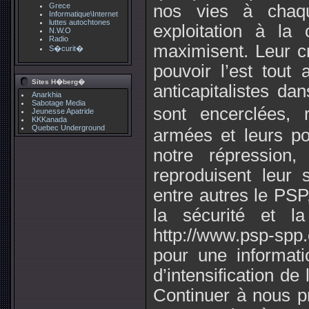
Grece
nos vies à chaqu
Informatique\Internet
luttes autochtones
exploitation à la
N.W.O
Radio
maximisent. Leur cr
S�curit�
pouvoir l’est tout
Sites H�berg�
anticapitalistes d
Anarkhia
Sabotage Media
sont encerclées, 
Jeunesse Apatride
KKKanada
Quebec Underground
armées et leurs po
notre répression,
reproduisent leur s
entre autres le PSP
la sécurité et la
http://www.psp-spp
pour une informati
d’intensification de 
Continuer à nous pr