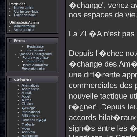
�change', venez av
Participez!
Nouvel article
Contactez-Nous
nos espaces de vie
Parler de nous
Utulisateur/Admin
Administration
Votre compte
La ZL�A n'est pas d
Forums
Resistance
Les Insoumis
Depuis l'�chec not
Quebec Underground
Forum Anarchiste
Pirate-Punk
�change des Am�riq
forum Anarchiste
Revolutionnaire
une diff�rente appr
Cat�gories
commerciales des p
Alternatives
Anarchisme
Anglais
nouvelle tactique ut
Appel
Autres
Citations
r�gner'. Depuis le
�cologie
International
accords bilat�rau
Millitantisme
Recettes v�g�
Th�orie
sign�s entre les �-
Video
Anarkhia
Blackblock