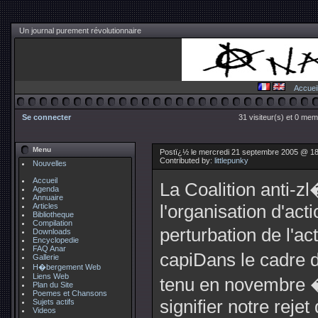
Un journal purement révolutionnaire
Accuei
Se connecter
31 visiteur(s) et 0 mem
Menu
Postï¿½ le mercredi 21 septembre 2005 @ 18:
Contributed by:
littlepunky
Nouvelles
Accueil
La Coalition anti-
Agenda
Annuaire
Articles
l'organisation d'act
Bibliotheque
Compilation
perturbation de l'a
Downloads
Encyclopedie
FAQ Anar
capiDans le cadre
Gallerie
H�bergement Web
Liens Web
tenu en novembre �
Plan du Site
Poemes et Chansons
signifier notre rejet
Sujets actifs
Videos