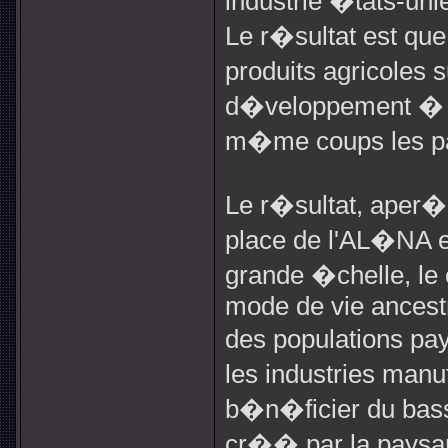
industrie �tats-un
Le r�sultat est qu
produits agricoles
d�veloppement � de
m�me coups les pa
Le r�sultat, aper�
place de l'AL�NA e
grande �chelle, le 
mode de vie ancestr
des populations p
les industries man
b�n�ficier du bas
cr�� par la paysan