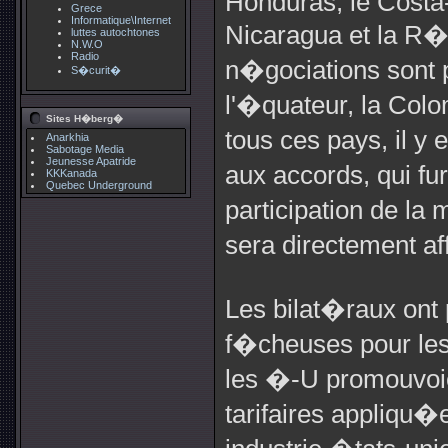
Honduras, le Costa-
Grece
Informatique\Internet
Nicaragua et la R�
luttes autochtones
N.W.O
Radio
n�gociations sont
S�curit�
l'�quateur, la Colo
Sites H�berg�
tous ces pays, il y
Anarkhia
Sabotage Media
Jeunesse Apatride
aux accords, qui fu
KKKanada
Quebec Underground
participation de la
sera directement a
Les bilat�raux ont
f�cheuses pour les
les �-U promouvoie
tarifaires appliqu�e