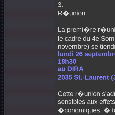
3.
R�union
La premi�re r�unio
le cadre du 4e So
novembre) se tiendr
lundi 26 septembr
18h30
au DIRA
2035 St.-Laurent 
Cette r�union s'ad
sensibles aux effet
�conomiques, � tous