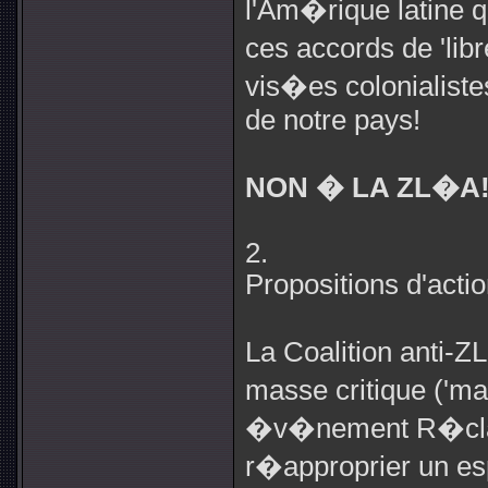
l'Am�rique latine 
ces accords de 'lib
vis�es colonialist
de notre pays!
NON � LA ZL�A
2.
Propositions d'acti
La Coalition anti-Z
masse critique ('ma
�v�nement R�clame 
r�approprier un es