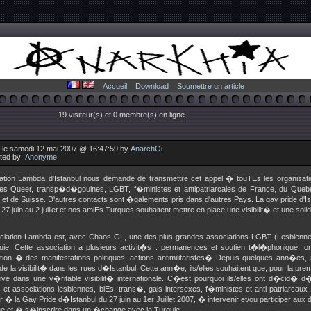
Accueil
Download
Soumettre un article
19 visiteur(s) et 0 membre(s) en ligne.
 le samedi 12 mai 2007 @ 16:47:59 by
AnarchOi
uted by:
Anonyme
iation Lambda d'Istanbul nous demande de transmettre cet appel � touTEs les organisati
es Queer, transp�d�gouines, LGBT, f�ministes et antipatriarcales de France, du Queb
 et de Suisse. D'autres contacts sont �galements pris dans d'autres Pays. La gay pride d'Is
u 27 juin au 2 juillet et nos amiEs Turques souhaitent mettre en place une visibilit� et une solid
iation Lambda est, avec Chaos GL, une des plus grandes associations LGBT (Lesbien
uie. Cette association a plusieurs activit�s : permanences et soutien t�l�phonique, o
ation � des manifestations politiques, actions antimilitaristes� Depuis quelques ann�es, i
e la visibilit� dans les rues d�Istanbul. Cette ann�e, ils/elles souhaitent que, pour la pre
ve dans une v�ritable visibilit� internationale. C�est pourquoi ils/elles ont d�cid� d�i
fs et associations lesbiennes, biEs, trans�, gais intersexes, f�ministes et anti-patriarcau
er � la Gay Pride d�Istanbul du 27 juin au 1er Juillet 2007, � intervenir et/ou participer a
he et � s�inscrire dans un �change avec la Turquie.