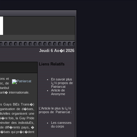
Jeudi 6 Ao�t 2026
Liens Relatifs
ons et
En savoir plus
ï¿½ propos de
ec, de
Patriarcat
tanbul
Article de
arit� internationale.
Anonyme
nes Gays BiEs Trans�)
L'Article le plus lu ï¿½
rganisation de d�bats,
propos de Patriarcat :
ls/elles organisent une
mi�re fois, la Gay Pride
nviter des individuEs,
Les caresses
du corps
x de diff�rents pays, �
ux d�bats qui pr�c�dent