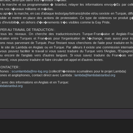
triarcaux, ainsi que dans vos r�seaux m�dias.
t la marche et sa programmation � Istanbul, relayer les informations envoy�Es par cell
ans vos r�seaux militants et m�dias.
ou apr�s la marche, en cas d'attaque lesbo/gay/bi/trans/phobe et/ou sexiste en Turquie, diffu
sible et mettre en place des actions de protestation. Ce type de violences se produit
 d'invisibilit�, en dehors d'�v�nements tr�s visibles comme la Gay Pride.
IPER AU TRAVAIL DE TRADUCTION :
 tous les niveaux. On cherche des traductrices/eurs Turque-Fran�aise et Anglais-Fran
cation entre Turques et Fran�ais pour l'organisation de l'�change, mais aussi pour tr
ions nous parvenant de Turquie. Pour l'instant nous cherchons de l'aide pour traduire en f
 le site de Lambda en Anglais ou en Turque. Par ailleurs il existe une commission intern
 vous pouvez faciliter le travail si vous savez traduire du Turque vers l'Anglais, l'Espagnol, 
ou encore de l'anglais vers d'autres langues. Si vous savez traduire du Fran�ais ver
ent), vous pouvez traduire et faire circuler cet appel et d'autres textes.
ONTACTER :
phones :
scumlambda@no-log.org
(collectif f�ministe scumalines pour le projet Lambda)
ones et anglophones, contact direct avec Lambda :
lambda@lambdaistanbul.org
avec des informations en Anglais et en Turque:
bdaistanbul.org