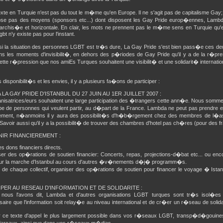
xte en Turquie n'est pas du tout le m�me qu'en Europe. Il ne s'agit pas de capitalisme Gay; 
ose pas des moyens (sponsors etc...) dont disposent les Gay Pride europ�ennes, Lambd
archis�e et horizontale. En clair, les mots ne prennent pas le m�me sens en Turquie qu'e
bt n'y existe pas pour l'instant.
 la situation des personnes LGBT est tr�s dure, La Gay Pride s'est bien pass�e ces d
ns les moments d'invisibilit�, en dehors des p�riodes de Gay Pride qu'il y a de la r�pres
ette r�pression que nos amiEs Turques souhaitent une visibilit� et une solidarit� internatio
s disponibilit�s et les envies, il y a plusieurs fa�ons de participer :
 LA GAY PRIDE D'ISTANBUL DU 27 JUIN AU 1ER JUILLET 2007 :
nisatrices/eurs souhaitent une large participation des �trangers cette ann�e. Nous sommes
e de personnes qui veulent partir, au d�part de la France. Lambda ne peut pas prendre en
ment, n�anmoins il y aura des possibilit�s d'h�b�rgement chez des membres de l�ass
Savoir aussi qu'il y a la possibilit� de trouver des chambres d'hotel pas ch�res (pour des 
IR FINANCIEREMENT :
:
es dons financiers directs.
er des op�rations de soutien financier: Concerts, repas, projections-d�bat etc... ou enc
ur la marche d'Istanbul au cours d'autres �v�nements d�j� programm�s.
n de chaque collectif, organiser des op�rations de soutien pour financer le voyage � Ist
IPER AU RESEAU D'INFORMATION ET DE SOLIDARITE :
ous l'avons dit, Lambda et d'autres organisations LGBT turques sont tr�s isol�es pou
re que l'information soit relay�e au niveau international et de cr�er un r�seau de solid
er ce texte d'appel le plus largement possible dans vos r�seaux LGBT, transp�d�gouines