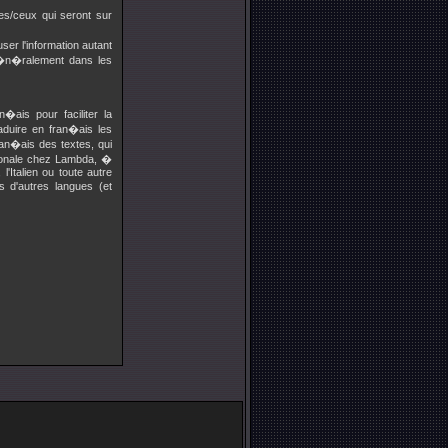
es/ceux qui seront sur
ser l'information autant
 g�n�ralement dans les
�ais pour faciliter la
aduire en fran�ais les
ran�ais des textes, qui
ationale chez Lambda, �
l'Italien ou toute autre
s d'autres langues (et