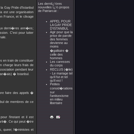
Les derniï¿½res
nouvelles ï¿½ propos
la Gay Pride d'Istanbul
de Patriarcat :
a est une organisation
n France, et le clivage
APPEL POUR
LA GAY PRIDE
eux derni�res ann�es;
D'ISTANBUL
Agir pour que la
sion. C'est pour lutter
prise de parole
nale.
des femmes
devienne au
moins
�galitaire �
celle des
hommes
 en train de constituer
Les caresses
 charge leurs frais de
du corps
ociation pendant leur
RECLUS (�lie)
- Le mariage tel
fran�ais) � Istanbul.
qu'il fut et tel
qu'il est !
Petites
consid�rations
sur
ore faire des appels �
l'antisexisme
en milieu
anbul de membres de ce
libertaire
r l'instant et il est
arit�. Ce qui peut �tre
, queer, f�ministes et