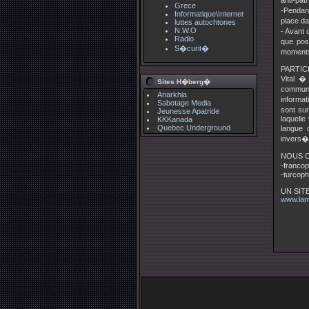
anti-pa
Grece
-Pendan
Informatique\Internet
place d
luttes autochtones
N.W.O
- Avant 
Radio
que pos
S�curit�
moments
PARTIC
Vital �
Sites H�berg�
communi
Anarkhia
informat
Sabotage Media
sont sur
Jeunesse Apatride
laquelle
KKKanada
Quebec Underground
langue 
invers�m
NOUS C
-franco
-turcoph
UN SITE 
www.lam