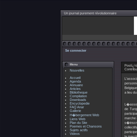
Un journal purement révolutionnaire
Se connecter
Menu
Postï¿½
Contrib
Nouvelles
Accueil
L'assoc
Agenda
personn
Annuaire
Belgique
Articles
Bibliotheque
a lieu d
Compilation
Downloads
Encyclopedie
L�assoc
FAQ Anar
de Turq
Gallerie
particip
H�bergement Web
marche d
Liens Web
Plan du Site
s�inscri
Poemes et Chansons
collecti
Sujets actifs
particip
Videos
la marc