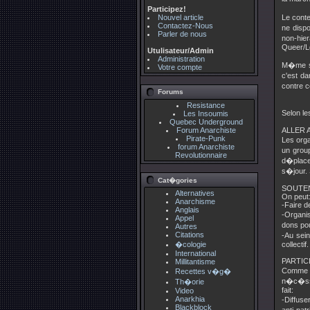
Participez!
Nouvel article
Le conte
Contactez-Nous
ne disp
Parler de nous
non-hier
Queer/Lg
Utulisateur/Admin
Administration
M�me si
Votre compte
c'est da
contre c
Forums
Resistance
Selon le
Les Insoumis
Quebec Underground
Forum Anarchiste
ALLER A
Pirate-Punk
Les orga
forum Anarchiste
un group
Revolutionnaire
d�place
s�jour. 
Cat�gories
SOUTEN
Alternatives
On peut
Anarchisme
-Faire d
Anglais
-Organis
Appel
dons po
Autres
Citations
-Au sei
�cologie
collectif.
International
PARTIC
Millitantisme
Comme n
Recettes v�g�
n�c�ssai
Th�orie
fait:
Video
Anarkhia
-Diffus
Blackblock