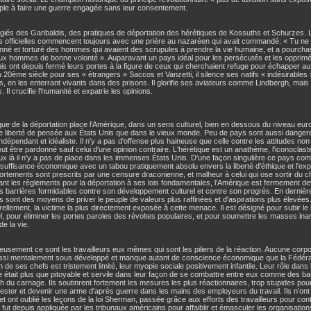
ple à faire une guerre engagée sans leur consentement.
giés des Garibaldis, des pratiques de déportation des hérétiques de Kossuths et Schurzes. 
s officielles commencent toujours avec une prière au nazaréen qui avait commandé: « Tu ne 
nné et torturé des hommes qui avaient des scrupules à prendre la vie humaine, et a pourcha
aux hommes de bonne volonté ». Auparavant un pays idéal pour les persécutés et les opprimé
is ont depuis fermé leurs portes à la figure de ceux qui cherchaient refuge pour échapper a
20ème siècle pour ses « étrangers » Saccos et Vanzetti, il silence ses natifs « indésirable
es, en les enterrant vivants dans des prisons. Il glorifie ses aviateurs comme Lindbergh, m
s. Il crucifie l'humanité et expatrie les opinions.
que de la déportation place l'Amérique, dans un sens culturel, bien en dessous du niveau euro
e liberté de pensée aux États Unis que dans le vieux monde. Peu de pays sont aussi danger
dépendant et idéaliste. Il n'y a pas d'offense plus haineuse que celle contre les attitudes no
ut être pardonné sauf celui d'une opinion contraire. L'hérétique est un anathème, l'iconoclast
x là il n'y a pas de place dans les immenses États Unis. D'une façon singulière ce pays combine
o suffisance économique avec un tabou pratiquement absolu envers la liberté d'éthique et l'exp
rtements sont prescrits par une censure draconienne, et malheur à celui qui ose sortir du 
ant les règlements pour la déportation à ses lois fondamentales, l'Amérique est fermement de
s barrières formidables contre son développement culturel et contre son progrès. En dernière
es sont des moyens de priver le peuple de valeurs plus raffinées et d'aspirations plus élevées
rellement, la victime la plus directement exposée à cette menace. Il est désigné pour subir 
el, pour éliminer les portes paroles des révoltes populaires, et pour soumettre les masses ina
de la vie.
usement ce sont les travailleurs eux mêmes qui sont les piliers de la réaction. Aucune cor
ussi mentalement sous développé et manque autant de conscience économique que la Fédérati
n de ses chefs est tristement limité, leur myopie sociale positivement infantile. Leur rôle dans
 était plus que pitoyable et servile dans leur façon de se combattre entre eux comme des 
h du carnage. Ils soutinrent fortement les mesures les plus réactionnaires, trop stupides po
 rester et devenir une arme d'après guerre dans les mains des employeurs du travail. Ils n'ont
t ont oublié les leçons de la loi Sherman, passée grâce aux efforts des travailleurs pour contr
 fut depuis appliquée par les tribunaux américains pour affaiblir et émasculer les organisations