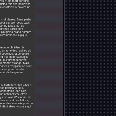
uvés d'une mort certaine.
ntes fois des politiciens
« courtoisie » envers un
s similaires. Sans parler
, pour signaler deux pays
ale, du fascisme, du
 grande partie sont
urs. Un moins grand nombre
lièrement en Belgique,
e monde chrétien. Je
ie, arraché des racines du
é dévolues, et de devoir
 sont très dommageables
ux qui furent déportés
 un monde étrange. Mais
années d'application pour
e temps pour prendre
arler de l'angoisse
s Unis comme « mon pays ».
des partisans de la
respectable, des plus
'un nationalisme étroit,
pays de Walt Whitmans, de
des arts et des lettres,
 avec des souhaits pour de
 indésirables » contre qui