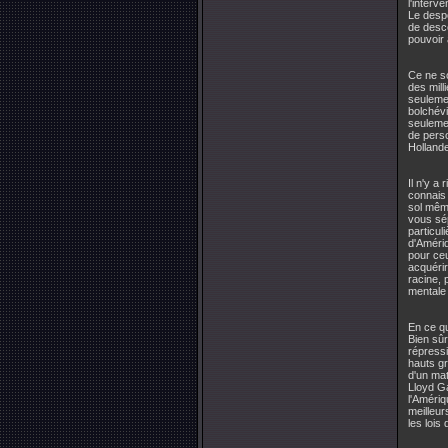
l'interv
Le despo
de desce
pouvoir 
Ce ne so
des mill
seulemen
bolchévi
seulemen
de perso
Hollande
Il n'y a
connais 
sol même
vous sép
particul
d'Amériq
pour ceu
acquérir
racine, 
mentale 
En ce qu
Bien sûr
répressi
hauts gr
d'un mat
Lloyd G
l'Amériq
meilleur
les lois 