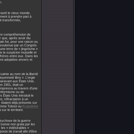
n.
évasté le vieux monde.
mement à prendre part à
ut transformée,
otre compréhension de
er que, après avoir élu
ain fut, pour une raison ou
t soutenue par un Congrès
 une terre de « jingoïsme »
e la suspicion mutuelle et
 frères entre eux. Dans les
rent adoptées envers et
ainte au nom de la liberté
oyenneté libre ». L'orgie
paravant aux États Unis.
en 1901, était un
empressa au travers d'une
conformisme ou de
s États Unis introduit le
s; réfractaires à un
s étaient déjà présents sur
comme Tolstoï ou
Kropotkine
sur le territoire.
 psychose de la guerre
personne non grata par les
 les « indésirables »
ste de travail afin d'être