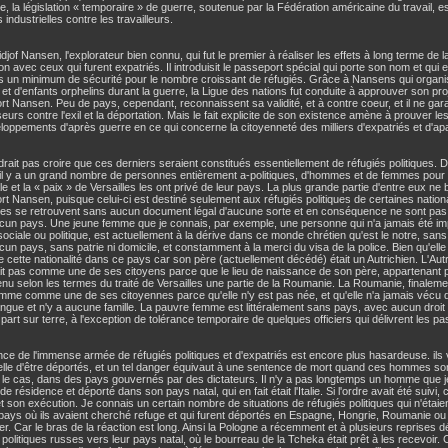
le, la législation « temporaire » de guerre, soutenue par la Fédération américaine du travail, e
s industrielles contre les travailleurs.
idjof Nansen, l'explorateur bien connu, qui fut le premier à réaliser les effets à long terme de
ion avec ceux qui furent expatriés. Il introduisit le passeport spécial qui porte son nom et qui
 un minimum de sécurité pour le nombre croissant de réfugiés. Grâce à Nansens qui organis
 et d'enfants orphelins durant la guerre, la Ligue des nations fut conduite à approuver son proje
t Nansen. Peu de pays, cependant, reconnaissent sa validité, et à contre coeur, et il ne ga
urs contre l'exil et la déportation. Mais le fait explicite de son existence amène à prouver 
loppements d'après guerre en ce qui concerne la citoyenneté des milliers d'expatriés et d'apa
udrait pas croire que ces derniers seraient constitués essentiellement de réfugiés politique
 il y a un grand nombre de personnes entièrement a-politiques, d'hommes et de femmes pour l
iale et la « paix » de Versailles les ont privé de leur pays. La plus grande partie d'entre eux 
t Nansen, puisque celui-ci est destiné seulement aux réfugiés politiques de certaines nationa
es se retrouvent sans aucun document légal d'aucune sorte et en conséquence ne sont pas 
cun pays. Une jeune femme que je connais, par exemple, une personne qui n'a jamais été i
 sociale ou politique, est actuellement à la dérive dans ce monde chrétien qu'est le notre, sans a
un pays, sans patrie ni domicile, et constamment à la merci du visa de la police. Bien qu'elle
se cette nationalité dans ce pays car son père (actuellement décédé) était un Autrichien. L'Autri
it pas comme une de ses citoyens parce que le lieu de naissance de son père, appartenant 
nu selon les termes du traité de Versailles une partie de la Roumanie. La Roumanie, finaleme
mme comme une de ses citoyennes parce qu'elle n'y est pas née, et qu'elle n'a jamais vécu d
angue et n'y a aucune famille. La pauvre femme est littéralement sans pays, avec aucun droit
part sur terre, à l'exception de tolérance temporaire de quelques officiers qui délivrent les p
nce de l'immense armée de réfugiés politiques et d'expatriés est encore plus hasardeuse. ils 
elle d'être déportés, et un tel danger équivaut à une sentence de mort quand ces hommes s
le cas, dans des pays gouvernés par des dictateurs. Il n'y a pas longtemps un homme que je
de résidence et déporté dans son pays natal, qui en fait était l'Italie. Si l'ordre avait été suivi, c
et son exécution. Je connais un certain nombre de situations de réfugiés politiques qui n'étaie
pays où ils avaient cherché refuge et qui furent déportés en Espagne, Hongrie, Roumanie ou B
r. Car le bras de la réaction est long. Ainsi la Pologne a récemment et à plusieurs reprises d
 politiques russes vers leur pays natal, où le bourreau de la Tcheka était prêt à les recevoir.