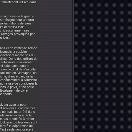
st maintenant utilisée dans
 la psychose de la guerre
 est désigné pour assurer
a les millions de sans
t et réalisa ledit
rantit aucunement ses
les ravages provoqués par
trides.
s. Dans cette immense armée
esquels la cupidité
ne bénéficient même pas du
lités. Donc des milliers de
autorisées à séjourner
mpliquée dans aucune
voir le droit de s'installer
 soit née en Allemagne, on
che, d'autre part, ne la
précédemment à l'Autriche
nt, refuse de considérer la
ans le pays, et ne parle
 légalement de vivre
asseports.
vivent avec la peur
ont renvoyés, comme c'est
 connais fut arrêté dans
ela aurait signifié de la
nt pas autorisés à rester
ulgarie, où leur vies sont
écrété la déportation de
 C'est seulement grâce à