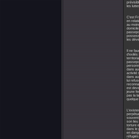
prévisib
les lutte
C'est Fr
en relat
au moins
domicile
passepor
possesse
les déve
Il ne fa
d'exilés
territor
passepor
personn
dans au
activité
dans auc
lui refu
reconna
est deve
jeune fe
pas la l
quelque 
L'existe
perpétu
souvent 
son lieu 
torture 
dans le 
en dange
réfugiés