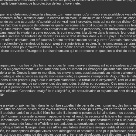
 qu'ils bénéficiaient de la protection de leur citoyenneté.
guerre a totalement changé la situation. En même temps qu'un nombre incalculablede vies elle
ndamental d'être, d'exister dans un endroit défini avec un minimum de sécurité. Cette situation 
enée par une usurpation d'autorité qui est vraiment incroyable, mais qui n'a rien de divine
hui s'attribue le pouvoir de déterminer quelle personne a le droit ou pas de vivre dans ses f
 que des milliers, voir mêmes des centaines de milliers de personnes, sont littéralement expatr
dans lequel ils vivaient à cette époque, ils sont envoyés à la dérive dans le monde, leur desti
ates investis de l'autorité de décider s'ils ont le droit d'entrer dans « leur » pays. Un gran
et même d'enfants, ont été soumis à cette terrible situation par la guerre. Chassés d'une ville 
r recherche d'un endroit où ils pourraient être autorisés à respirer, ils ne sont jamais certain
ent de partir pour d'autres endroits – où le même sort les attends. Ces véritables Juifs Erra
 d'une perversion étrange de la raison humaine qui ose remettre en question le droit de toute
aque pays « civilisé » des hommes et des femmes peuvent dorénavant être expulsés à chaqu
ice et au gouvernement. Ce ne sont donc plus seulement les étrangers qui sont ainsi virtuell
de la terre. Depuis la guerre mondiale, les citoyens sont aussi assujettis au même traitement
caduque: elle a perdu sa signification essentielle; sa garantie intemporelle. Aujourd'hui le nati
 dans « son propre » pays que le citoyen d'adoption. Le retrait de la citoyenneté, l'exil et la d
que gouvernement; ce sont devenues des méthodes établies et reconnues. Ces procédures s
e plus personne et qu'elles ne sont plus présentées comme indigne au point de provoquer l'
tion efficace. Cependant, malgré leur « légalité », dé-naturalisation et expatriation sont de la pl
té.
e a exigé un prix terrifiant dans le nombre stupéfiant de perte de vies humaines, des homme
e infini de coeurs brisés et de foyers détruits. Mais encore plus effrayant est l'effet de cet
 Il a déshumanisé et brutalisé l'être humain, il a injecté le poison de la haine dans nos coeurs; il
s de l'homme, a considérablement appauvri la vie, et rendu la sécurité et la liberté humaine 
 lamentables. Intolérance et réaction sont rampants, et leur esprit destructeur est nulle part 
me croissant de l'autorité officielle et ses attitudes autocratiques envers toute critique et op
e politique balaye l'Europe, avec ses affres inévitables d'arbitraire irresponsable et oppressi
iés, les conceptions éthique vitales sont dédaignées et bafouées. Nos plus précieuses posse
les qui nous ont demandé des siècles pour se créer et se développer, sont détruites. La force