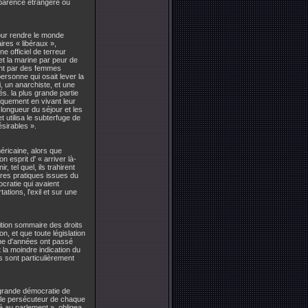
pparence étrangère ou
our rendre le monde
ires « libéraux »,
e officiel de terreur
et la marine par peur de
ement par des femmes
ersonne qui osait lever la
i, un anarchiste, et une
s. la plus grande partie
iquement en vivant leur
longueur du séjour et les
 utilisa le subterfuge de
ésirables ».
éricaine, alors que
 esprit d' « arriver là-
 tel quel, ils trahirent
pires pratiques issues du
cratie qui avaient
tions, l'exil et sur une
lition sommaire des droits
n, et que toute législation
ine d'années ont passé
 la moindre indication du
es sont particulièrement
a grande démocratie de
u le persécuteur de chaque
é au parlement », obligea