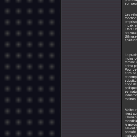
son peu
Les réfu
fonction
empriso
« paix 
États Un
nouveau 
Billings
spirituel
La prati
moins d
femme in
crime pe
Pour ceu
et l'aut
et compo
substitu
érigé de
politiqu
est natu
industri
maitres 
Malheure
n'est a
L'horizo
mondiale
le moloc
allaient
passée e
mais qui