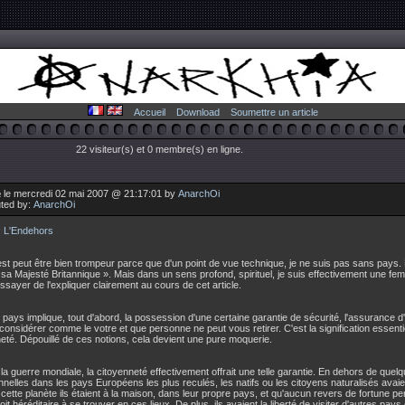
Accueil
Download
Soumettre un article
22 visiteur(s) et 0 membre(s) en ligne.
 le mercredi 02 mai 2007 @ 21:17:01 by
AnarchOi
uted by:
AnarchOi
:
L'Endehors
 est peut être bien trompeur parce que d'un point de vue technique, je ne suis pas sans pays.
 sa Majesté Britannique ». Mais dans un sens profond, spirituel, je suis effectivement une f
essayer de l'expliquer clairement au cours de cet article.
 pays implique, tout d'abord, la possession d'une certaine garantie de sécurité, l'assurance d
onsidérer comme le votre et que personne ne peut vous retirer. C'est la signification essentie
eté. Dépouillé de ces notions, cela devient une pure moquerie.
la guerre mondiale, la citoyenneté effectivement offrait une telle garantie. En dehors de que
nelles dans les pays Européens les plus reculés, les natifs ou les citoyens naturalisés avaie
 cette planète ils étaient à la maison, dans leur propre pays, et qu'aucun revers de fortune per
oit héréditaire à se trouver en ces lieux. De plus, ils avaient la liberté de visiter d'autres pays e