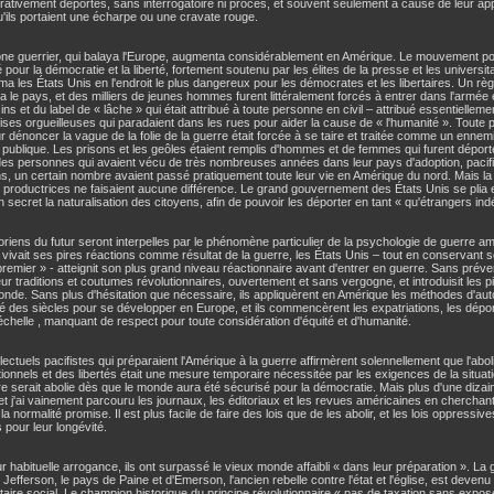
rativement déportés, sans interrogatoire ni procès, et souvent seulement à cause de leur a
'ils portaient une écharpe ou une cravate rouge.
one guerrier, qui balaya l'Europe, augmenta considérablement en Amérique. Le mouvement p
 pour la démocratie et la liberté, fortement soutenu par les élites de la presse et les universita
ma les États Unis en l'endroit le plus dangereux pour les démocrates et les libertaires. Un règn
 le pays, et des milliers de jeunes hommes furent littéralement forcés à entrer dans l'armée 
sins et du label de « lâche » qui était attribué à toute personne en civil – attribué essentiell
ses orgueilleuses qui paradaient dans les rues pour aider la cause de « l'humanité ». Toute p
r dénoncer la vague de la folie de la guerre était forcée à se taire et traitée comme un ennem
ublique. Les prisons et les geôles étaient remplis d'hommes et de femmes qui furent déporté
des personnes qui avaient vécu de très nombreuses années dans leur pays d'adoption, pacif
s, un certain nombre avaient passé pratiquement toute leur vie en Amérique du nord. Mais la 
s productrices ne faisaient aucune différence. Le grand gouvernement des États Unis se plia et
en secret la naturalisation des citoyens, afin de pouvoir les déporter en tant « qu'étrangers ind
oriens du futur seront interpelles par le phénomène particulier de la psychologie de guerre am
 vivait ses pires réactions comme résultat de la guerre, les États Unis – tout en conservant son
remier » - atteignit son plus grand niveau réactionnaire avant d'entrer en guerre. Sans prévenir,
eur traditions et coutumes révolutionnaires, ouvertement et sans vergogne, et introduisit les 
nde. Sans plus d'hésitation que nécessaire, ils appliquèrent en Amérique les méthodes d'auto
des siècles pour se développer en Europe, et ils commencèrent les expatriations, les déporta
chelle , manquant de respect pour toute considération d'équité et d'humanité.
llectuels pacifistes qui préparaient l'Amérique à la guerre affirmèrent solennellement que l'abo
tionnels et des libertés était une mesure temporaire nécessitée par les exigences de la situatio
e serait abolie dès que le monde aura été sécurisé pour la démocratie. Mais plus d'une diza
et j'ai vainement parcouru les journaux, les éditoriaux et les revues américaines en cherchant
 la normalité promise. Il est plus facile de faire des lois que de les abolir, et les lois oppressiv
pour leur longévité.
r habituelle arrogance, ils ont surpassé le vieux monde affaibli « dans leur préparation ». L
efferson, le pays de Paine et d'Emerson, l'ancien rebelle contre l'état et l'église, est deven
taire social. Le champion historique du principe révolutionnaire « pas de taxation sans expos