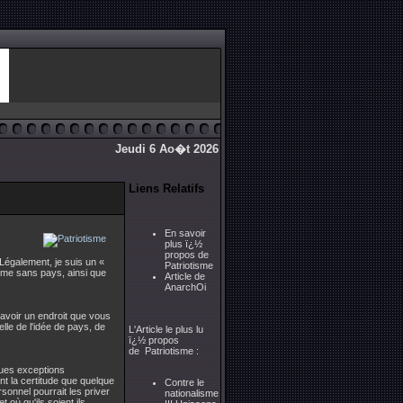
Jeudi 6 Ao�t 2026
Liens Relatifs
En savoir
plus ï¿½
propos de
 Légalement, je suis un «
Patriotisme
emme sans pays, ainsi que
Article de
AnarchOi
'avoir un endroit que vous
lle de l'idée de pays, de
L'Article le plus lu
ï¿½ propos
de Patriotisme :
lques exceptions
nt la certitude que quelque
Contre le
sonnel pourrait les priver
nationalisme
t où qu'ils soient ils