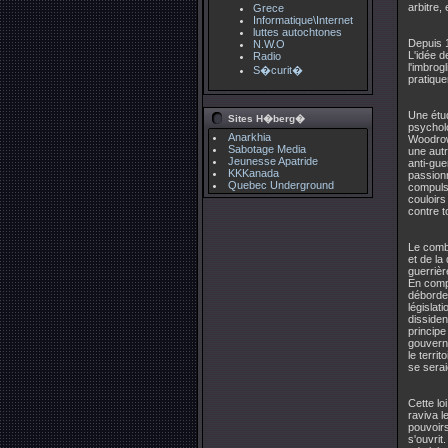
arbitre,
Grece
Informatique\Internet
luttes autochtones
Depuis 1
N.W.O
L'idée d
Radio
l'imbrog
S�curit�
pratique
Une étu
Sites H�berg�
psycholo
Anarkhia
Woodrow 
Sabotage Media
une autr
Jeunesse Apatride
anti-gue
KKKanada
passionn
Quebec Underground
compulsi
couloirs
contre t
Le comba
et de la
guerrièr
En compa
déborde
législat
dissiden
principe
gouverne
le terri
se serai
Cette lo
raviva l
pouvoirs
s'ouvrit