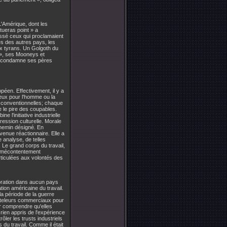
L'Amérique, dont les
tueras point » a
ssé ceux qui proclamaient
s des autres pays, les
ux tyrans. Un Golgoth du
s », ses Mooneys et
ais condamne ses pères
péen. Effectivement, il y a
eux pour l'homme ou la
n conventionnelles; chaque
e le pire des coupables.
 l'initiative industrielle
ression culturelle. Morale
chemin désigné. En
venue réactionnaire. Elle a
 analyse, de telles
. Le grand corps du travail,
le mécontentement
rticulées aux volontés des
poration dans aucun pays
on américaine du travail.
 la période de la guerre
bateleurs commerciaux pour
ur comprendre qu'elles
 rien appris de l'expérience
ôler les trusts industriels
 du travail. Comme il était