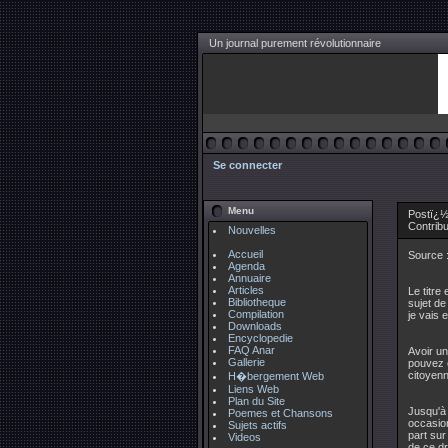
Un journal purement révolutionnaire
Se connecter
Menu
Postï¿½
Contrib
Nouvelles
Accueil
Source 
Agenda
Annuaire
Articles
Le titre
Bibliotheque
sujet de
Compilation
je vais 
Downloads
Encyclopedie
FAQ Anar
Avoir un
Gallerie
pouvez c
citoyenn
H�bergement Web
Liens Web
Plan du Site
Jusqu'à 
Poemes et Chansons
occasion
Sujets actifs
part sur
Videos
de ce dr