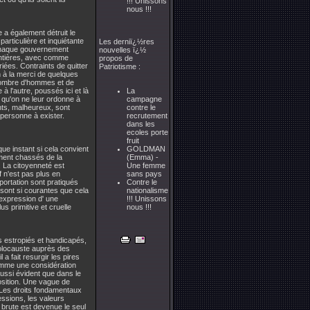
!!! Unissons
nous !!!
 a également détruit le
particulière et inquiétante
Les derniï¿½res
. Chaque gouvernement
nouvelles ï¿½
rontières, avec comme
propos de
iées. Contraints de quitter
Patriotisme :
n à la merci de quelques
d nombre d'hommes et de
à l'autre, poussés ici et là
La
s qu'on ne leur ordonne à
campagne
nts, malheureux, sont
contre le
 personne à exister.
recrutement
dans les
ecoles porte
fruit
e instant si cela convient
GOLDMAN
ement chassés de la
(Emma) -
. La citoyenneté est
Une femme
f n'est pas plus en
sans pays
éportation sont pratiqués
Contre le
ont si courantes que cela
nationalisme
expression d' une
!!! Unissons
us primitive et cruelle
nous !!!
s estropiés et handicapés,
 holocauste auprès des
 a fait resurgir les pires
comme une considération
aussi évident que dans le
position. Une vague de
f. Les droits fondamentaux
ssions, les valeurs
 brute est devenue le seul