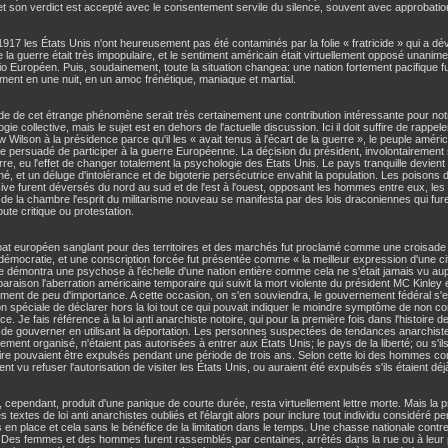
 et son verdict est accepté avec le consentement servile du silence, souvent avec approbatio
917 les États Unis n'ont heureusement pas été contaminés par la folie « fratricide » qui a d
e la guerre était très impopulaire, et le sentiment américain était virtuellement opposé unani
lio Européen. Puis, soudainement, toute la situation changea: une nation fortement pacifique f
ment en une nuit, en un amoc frénétique, maniaque et martial.
de de cet étrange phénomène serait très certainement une contribution intéressante pour n
gie collective, mais le sujet est en dehors de l'actuelle discussion. Ici il doit suffire de rappel
Wilson à la présidence parce qu'il les « avait tenus à l'écart de la guerre », le peuple améric
e persuadé de participer à la guerre Européenne. La décision du président, involontairemen
rre, eu l'effet de changer totalement la psychologie des États Unis. Le pays tranquille devient
é, et un déluge d'intolérance et de bigoterie persécutrice envahit la population. Les poisons d
ve furent déversés du nord au sud et de l'est à l'ouest, opposant les hommes entre eux, les
 de la chambre l'esprit du militarisme nouveau se manifesta par des lois draconiennes qui fu
oute critique ou protestation.
t européen sanglant pour des territoires et des marchés fut proclamé comme une croisade s
 démocratie, et une conscription forcée fut présentée comme « la meilleur expression d'une cit
e démontra une psychose à l'échelle d'une nation entière comme cela ne s'était jamais vu au
raison l'aberration américaine temporaire qui suivit la mort violente du président MC Kinley 
ment de peu d'importance. A cette occasion, on s'en souviendra, le gouvernement fédéral s'
ion spéciale de déclarer hors la loi tout ce qui pouvait indiquer le moindre symptôme de non 
ce. Je fais référence à la loi anti anarchiste notoire, qui pour la première fois dans l'histoire de
 de gouverner en utilisant la déportation. Les personnes suspectées de tendances anarchiste
ment organisé, n'étaient pas autorisées à entrer aux États Unis; le pays de la liberté; ou s'il
toire pouvaient être expulsés pendant une période de trois ans. Selon cette loi des hommes 
ent vu refuser l'autorisation de visiter les États Unis, ou auraient été expulsés s'ils étaient déjà 
i, cependant, produit d'une panique de courte durée, resta virtuellement lettre morte. Mais la
es textes de loi anti anarchistes oubliés et l'élargit alors pour inclure tout individu considéré 
 en place et cela sans le bénéfice de la limitation dans le temps. Une chasse nationale contre
. Des femmes et des hommes furent rassemblés par centaines, arrêtés dans la rue ou à leur po