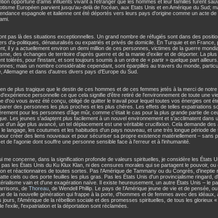
ention opportune d'amis influents vivant à l'étranger que les hommes et leur familles furent sa
tisme Européen parvient jusqu'au-delà de l'océan, aux Etats Unis et en Amérique du Sud; mai
ndance espagnole et italienne ont été déportés vers leurs pays d'origine comme un acte de 
ami.
nt pas là des situations exceptionnelles. Un grand nombre de réfugiés sont dans des position
iers d'a-politiques, dénaturalisés ou expatriés et privés de domicile. En Turquie et en France
t, il y a actuellement environ un demi million de ces personnes, victimes de la guerre mondi
sme, des échanges de territoire d'après guerre et de la manie d'exiler et de déporter. La plus
t tolérés, pour l'instant, et sont toujours soumis à un ordre de « partir » quelque part aille
nnes; mais un nombre considérable cependant, sont éparpillés au travers du monde, particu
, Allemagne et dans d'autres divers pays d'Europe du Sud.
 rien de plus tragique que le destin de ces hommes et de ces femmes jetés à la merci de notr
d'expérience personnelle ce que cela signifie d'être retiré de l'environnement de toute une v
 d'où vous avez été conçu, obligé de quitter le travail pour lequel toutes vos énergies ont ét
arer des personnes les plus proches et les plus chères. Les effets de telles expatriations
ièrement pour les personnes d'âge mûr, comme c'était le cas pour la plus grande partie de ce
ue. Les jeunes s'adaptent plus facilement à un nouvel environnement et s'acclimatent dans
x d'un âge plus avancé, un tel déplacement est une véritable crucifixion. Cela demande des 
 le langage, les coutumes et les habitudes d'un pays nouveau, et une très longue période d
pour créer des liens nouveaux et pour sécuriser sa propre existence matériellement – sans p
et de l'agonie dont souffre une personne sensible face à l'erreur et à l'inhumanité.
i me concerne, dans la signification profonde de valeurs spirituelles, je considère les État
 pas les États Unis du Ku Klux Klan, ni des censures morales qui se partagent le pouvoir, ou 
on et réactionnaires de toutes sortes. Pas l'Amérique de Tammany ou du Congrès, d'ineptie 
atte ciels ou des porte feuilles les plus gras. Pas les États Unis d'un provincialisme ringard, d
érialisme vain et d'une exagération naïve. Il existe heureusement, un autre États Unis – le 
arrisons, de
Thoreau
, de Wendell Phillip. Le pays de l'Amérique jeune de vie et de pensée, ou 
ue de la nouvelle génération qui frappe à la porte, d'hommes et de femmes avec des idéaux,
s jours, l'Amérique de la rébellion sociale et des promesses spirituelles, de tous les glorieux «
de l'exile, l'expatriation et la déportation sont réclamées.