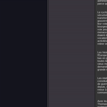
administ
parce qu
Le cycl
sécurisé
transfor
gouverna
leur voi
bourgeoi
voix pou
menace p
étaient 
vocation
activité
retirer 
Les hist
l'Europe
bas en p
toutes l
vieux mo
demandé 
grande é
Les inte
constitu
de guerr
depuis, 
retour à
connues 
Avec leu
Thomas J
protesta