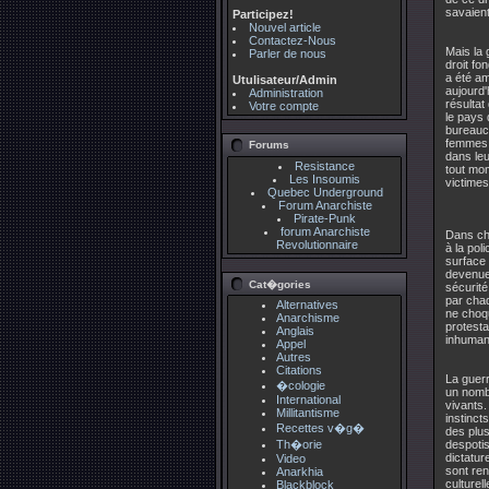
savaient
Participez!
Nouvel article
Contactez-Nous
Mais la 
Parler de nous
droit fo
a été am
Utulisateur/Admin
aujourd'
Administration
résultat
Votre compte
le pays 
bureaucr
femmes, 
Forums
dans leu
Resistance
tout mom
Les Insoumis
victimes
Quebec Underground
Forum Anarchiste
Pirate-Punk
forum Anarchiste
Dans ch
Revolutionnaire
à la pol
surface 
devenue 
Cat�gories
sécurité
par cha
Alternatives
ne choqu
Anarchisme
protesta
Anglais
inhumani
Appel
Autres
Citations
La guerr
�cologie
un nombr
International
vivants.
Millitantisme
instinct
Recettes v�g�
des plus
Th�orie
despotis
dictatur
Video
sont ren
Anarkhia
culturel
Blackblock