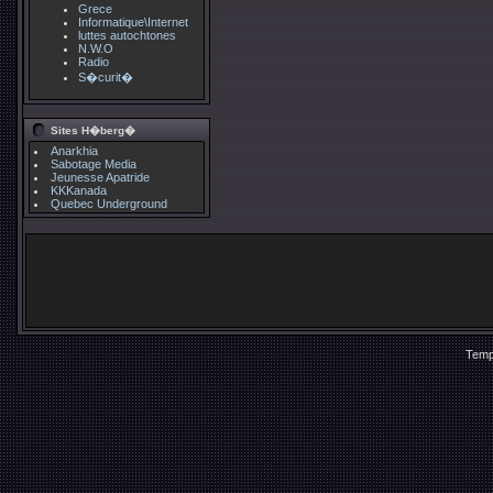
Grece
Informatique\Internet
luttes autochtones
N.W.O
Radio
S�curit�
Sites H�berg�
Anarkhia
Sabotage Media
Jeunesse Apatride
KKKanada
Quebec Underground
Temp