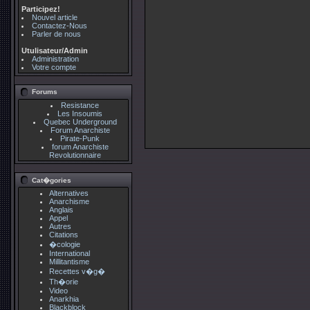
Participez!
Nouvel article
Contactez-Nous
Parler de nous
Utulisateur/Admin
Administration
Votre compte
Forums
Resistance
Les Insoumis
Quebec Underground
Forum Anarchiste
Pirate-Punk
forum Anarchiste
Revolutionnaire
Cat�gories
Alternatives
Anarchisme
Anglais
Appel
Autres
Citations
�cologie
International
Millitantisme
Recettes v�g�
Th�orie
Video
Anarkhia
Blackblock