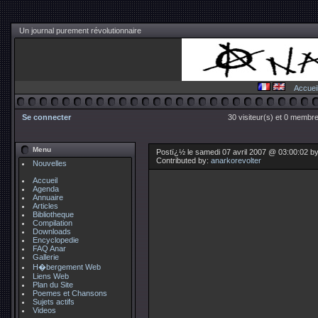
Un journal purement révolutionnaire
Accuei
Se connecter
30 visiteur(s) et 0 membre
Menu
Postï¿½ le samedi 07 avril 2007 @ 03:00:02 b
Contributed by:
anarkorevolter
Nouvelles
Accueil
Agenda
Annuaire
Articles
Bibliotheque
Compilation
Downloads
Encyclopedie
FAQ Anar
Gallerie
H�bergement Web
Liens Web
Plan du Site
Poemes et Chansons
Sujets actifs
Videos