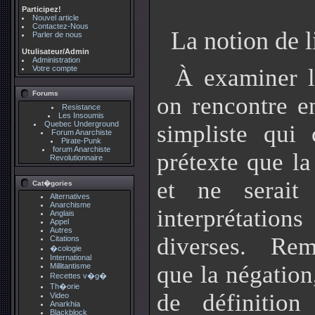
Participez!
Nouvel article
Contactez-Nous
La notion de l
Parler de nous
Utulisateur/Admin
Administration
Votre compte
À examiner l
Forums
on rencontre en
Resistance
Les Insoumis
Quebec Underground
simpliste qui 
Forum Anarchiste
Pirate-Punk
forum Anarchiste
prétexte que la 
Revolutionnaire
et ne serait
Cat�gories
Alternatives
Anarchisme
interprétation
Anglais
Appel
Autres
diverses. Re
Citations
�cologie
International
que la négation
Millitantisme
Recettes v�g�
Th�orie
de définitio
Video
Anarkhia
Blackblock