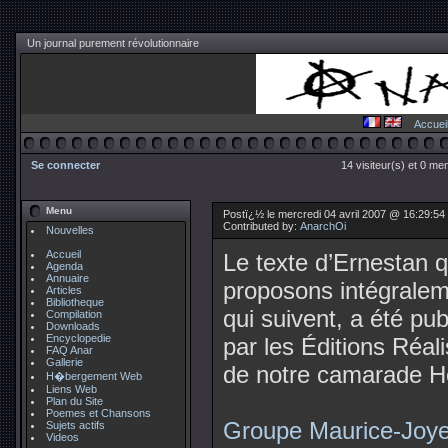
Un journal purement révolutionnaire
Accuei
Se connecter
14 visiteur(s) et 0 me
Menu
Postï¿½ le mercredi 04 avril 2007 @ 16:29:54
Contributed by:
AnarchOi
Nouvelles
Accueil
Le texte d’Ernestan 
Agenda
Annuaire
proposons intégralem
Articles
Bibliotheque
qui suivent, a été pu
Compilation
Downloads
Encyclopedie
par les Éditions Réali
FAQ Anar
Gallerie
de notre camarade
H�bergement Web
Liens Web
Plan du Site
Poemes et Chansons
Groupe Maurice-Joy
Sujets actifs
Videos