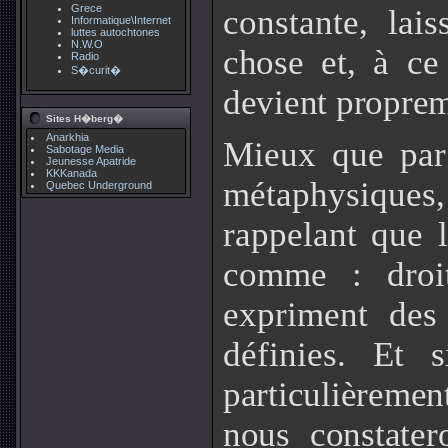
Grece
constante, lai
Informatique\Internet
luttes autochtones
N.W.O
chose et, à ce
Radio
S�curit�
devient proprem
Sites H�berg�
Anarkhia
Mieux que par 
Sabotage Media
Jeunesse Apatride
KKKanada
métaphysiques
Quebec Underground
rappelant que l
comme : droit,
expriment des
définies. Et 
particulièremen
nous constate