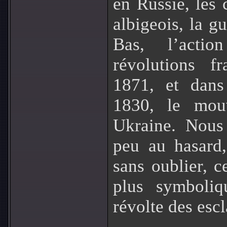
en Russie, les
albigeois, la g
Bas, l’actio
révolutions f
1871, et dans
1830, le mou
Ukraine. Nous
peu au hasard,
sans oublier, c
plus symboliq
révolte des esc