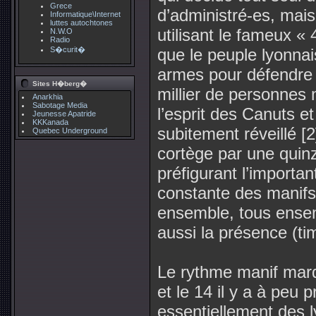
Grece
d’administré-es, mai
Informatique\Internet
luttes autochtones
utilisant le fameux «
N.W.O
Radio
S�curit�
que le peuple lyonnai
armes pour défendre 
Sites H�berg�
millier de personnes 
Anarkhia
Sabotage Media
l’esprit des Canuts e
Jeunesse Apatride
KKKanada
subitement réveillé [2]
Quebec Underground
cortège par une quinz
préfigurant l’important
constante des manifs
ensemble, tous ensemb
aussi la présence (ti
Le rythme manif mard
et le 14 il y a à peu
essentiellement des l