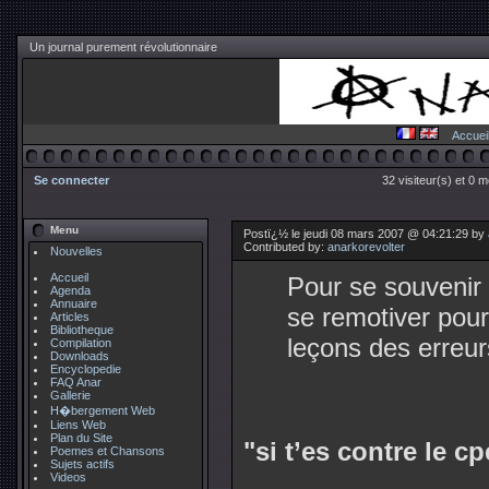
Un journal purement révolutionnaire
Accuei
Se connecter
32 visiteur(s) et 0 
Menu
Postï¿½ le jeudi 08 mars 2007 @ 04:21:29 by
Contributed by:
anarkorevolter
Nouvelles
Accueil
Pour se souvenir
Agenda
Annuaire
se remotiver pour l
Articles
Bibliotheque
leçons des erreu
Compilation
Downloads
Encyclopedie
FAQ Anar
Gallerie
H�bergement Web
Liens Web
Plan du Site
"si t’es contre le c
Poemes et Chansons
Sujets actifs
Videos