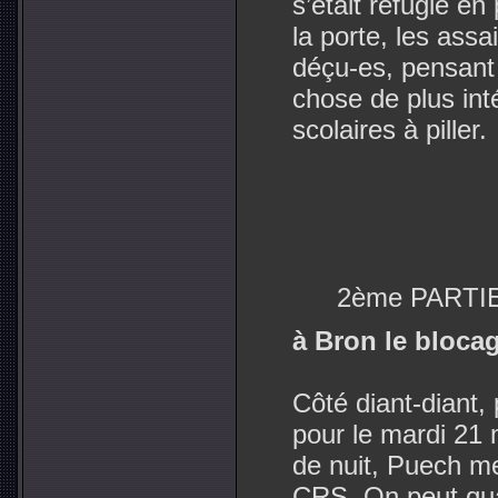
s’était réfugié en
la porte, les assa
déçu-es, pensant
chose de plus in
scolaires à piller.
2ème PARTIE
à Bron le blocag
Côté diant-diant,
pour le mardi 21 
de nuit, Puech me
CRS. On peut qu