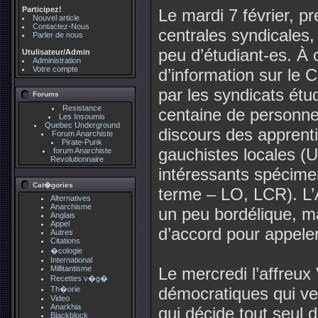
Participez!
Le mardi 7 février, p
Nouvel article
Contactez-Nous
centrales syndicales,
Parler de nous
peu d’étudiant-es. À
Utulisateur/Admin
Administration
Votre compte
d’information sur le 
par les syndicats ét
Forums
Resistance
centaine de personne
Les Insoumis
Quebec Underground
discours des apprent
Forum Anarchiste
Pirate-Punk
gauchistes locales (
forum Anarchiste
Revolutionnaire
intéressants spécime
Cat�gories
terme – LO, LCR). L’A
Alternatives
Anarchisme
un peu bordélique, 
Anglais
Appel
d’accord pour appeler
Autres
Citations
�cologie
International
Millitantisme
Le mercredi l’affreux 
Recettes v�g�
démocratiques qui ve
Th�orie
Video
Anarkhia
qui décide tout seul 
Blackblock