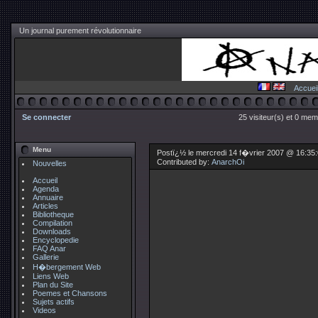
Un journal purement révolutionnaire
Accuei
Se connecter
25 visiteur(s) et 0 mem
Menu
Postï¿½ le mercredi 14 f�vrier 2007 @ 16:35
Contributed by:
AnarchOi
Nouvelles
Accueil
Agenda
Annuaire
Articles
Bibliotheque
Compilation
Downloads
Encyclopedie
FAQ Anar
Gallerie
H�bergement Web
Liens Web
Plan du Site
Poemes et Chansons
Sujets actifs
Videos