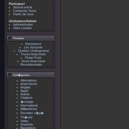
Participez!
Nouvel article
Contactez-Nous
Parler de nous
Utulisateur/Admin
Administration
Votre compte
Forums
Resistance
Les Insoumis
Quebec Underground
Forum Anarchiste
Pirate-Punk
forum Anarchiste
Revolutionnaire
Cat�gories
Alternatives
Anarchisme
Anglais
Appel
Autres
Citations
�cologie
International
Millitantisme
Recettes v�g�
Th�orie
Video
Anarkhia
Blackblock