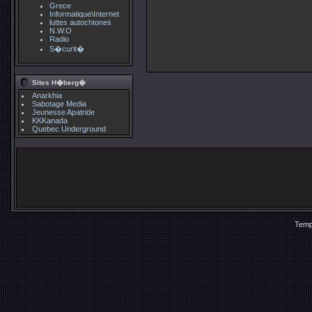
Grece
Informatique\Internet
luttes autochtones
N.W.O
Radio
S�curit�
Sites H�berg�
Anarkhia
Sabotage Media
Jeunesse Apatride
KKKanada
Quebec Underground
Temp