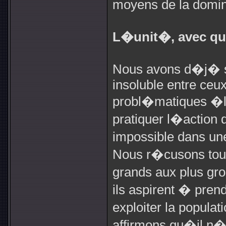
moyens de la domin
L�unit�, avec qu
Nous avons d�j� so
insoluble entre ceu
probl�matiques �lec
pratiquer l�action d
impossible dans une 
Nous r�cusons tous 
grands aux plus gro
ils aspirent � pren
exploiter la popula
affirmons qu�il n