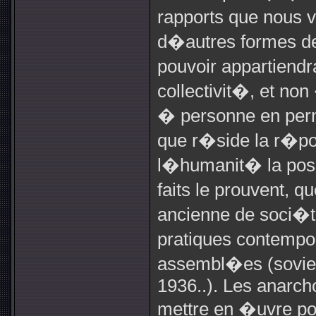
rapports que nous 
d�autres formes de
pouvoir appartiend
collectivit�, et no
� personne en perm
que r�side la r�pon
l�humanit� la po
faits le prouvent, q
ancienne de soci�t
pratiques contempor
assembl�es (soviets
1936..). Les anarcho
mettre en �uvre pou