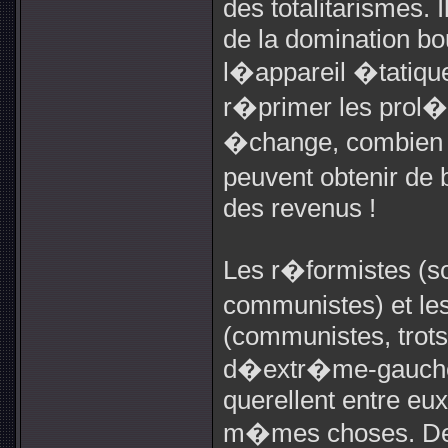
des totalitarismes. 
de la domination bo
l�appareil �tatiqu
r�primer les prol�
�change, combien 
peuvent obtenir de 
des revenus !
Les r�formistes (s
communistes) et l
(communistes, trots
d�extr�me-gauche,
querellent entre eux,
m�mes choses. Depu