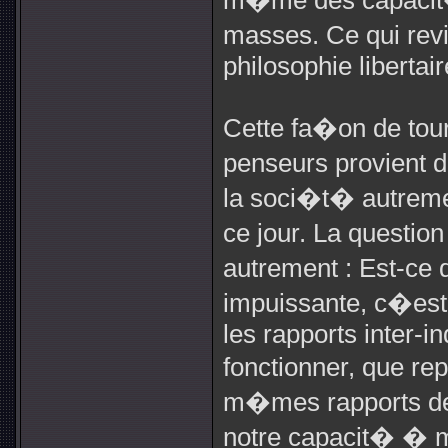
m�me des capacit�
masses. Ce qui revi
philosophie libertair
Cette fa�on de tou
penseurs provient
la soci�t� autreme
ce jour. La questio
autrement : Est-ce
impuissante, c�est
les rapports inter-i
fonctionner, que re
m�mes rapports de
notre capacit� � m