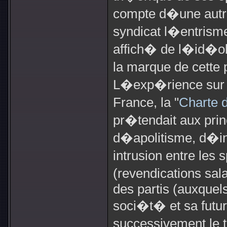
compte d�une autre 
syndicat l�entrisme
affich� de l�id�olo
la marque de cette 
L�exp�rience sur c
France, la "
Charte
pr�tendait aux prin
d�apolitisme, d�i
intrusion entre les
(revendications sala
des partis (auxquels
soci�t� et sa futu
successivement le 