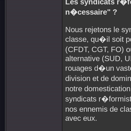
Les syndicats r�f
n�cessaire" ?
Nous rejetons le sy
classe, qu�il soit p
(CFDT, CGT, FO) ou
alternative (SUD, U
rouages d�un vast
division et de domi
notre domestication
syndicats r�formiste
nos ennemis de cla
avec eux.