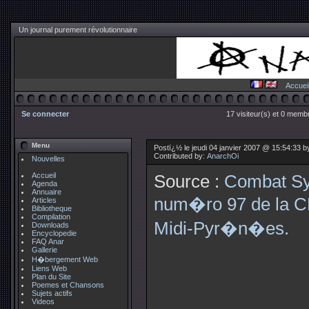
Un journal purement révolutionnaire
Accuei
Se connecter
17 visiteur(s) et 0 membr
Menu
Postï¿½ le jeudi 04 janvier 2007 @ 15:54:33 
Contributed by:
AnarchOi
Nouvelles
Accueil
Source :
Combat Sy
Agenda
Annuaire
num�ro 97 de la C
Articles
Bibliotheque
Compilation
Midi-Pyr�n�es.
Downloads
Encyclopedie
FAQ Anar
Gallerie
H�bergement Web
Liens Web
Plan du Site
Poemes et Chansons
Sujets actifs
Videos