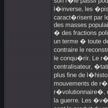
son r�le passif pou
l�inverse, les �pi
caract�risent par le
des masses populaire
� des fractions pol
un terme � toute de
contraire le reconst
le conqu�rir. Le r
centralisateur, �tat
plus fine de l�hist
mouvements de r�ac
r�volutionnaire�, 
la guerre. Les �v�