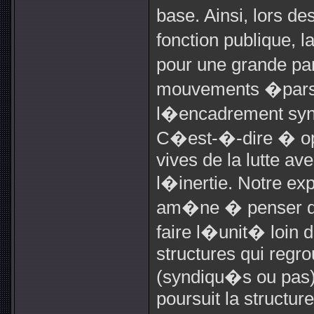
base. Ainsi, lors de
fonction publique, 
pour une grande par
mouvements �pars s
l�encadrement syndic
C�est-�-dire � op�
vives de la lutte av
l�inertie. Notre ex
am�ne � penser que
faire l�unit� loin d
structures qui regro
(syndiqu�s ou pas)
poursuit la structur