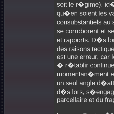
soit le r�gime), id
qu�en soient les va
consubstantiels au 
se corroborent et 
et rapports. D�s lo
des raisons tactiqu
est une erreur, car 
� r�tablir continue
momentan�ment en s
un seul angle d�at
d�s lors, s�engag
parcellaire et du fr