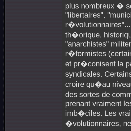
plus nombreux � se
"libertaires", "munic
r�volutionnaires"...
th�orique, historiq
"anarchistes" milit
r�formistes (cert
et pr�conisent la p
syndicales. Certai
croire qu�au niveau
des sortes de comm
prenant vraiment les
imb�ciles. Les vrai
�volutionnaires, n