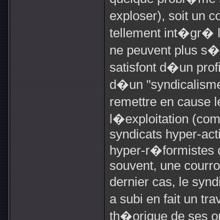
exploser), soit un 
tellement int�gr�
ne peuvent plus s�y
satisfont d�un prof
d�un "syndicalisme
remettre en cause 
l�exploitation (co
syndicats hyper-act
hyper-r�formistes da
souvent, une courro
dernier cas, le synd
a subi en fait un t
th�orique de ses o