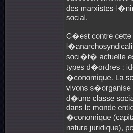
des marxistes-l�ni
social.
C�est contre cett
l�anarchosyndicali
soci�t� actuelle e
types d�ordres : id
�conomique. La so
vivons s�organise s
d�une classe socia
dans le monde entier
�conomique (capita
nature juridique), 