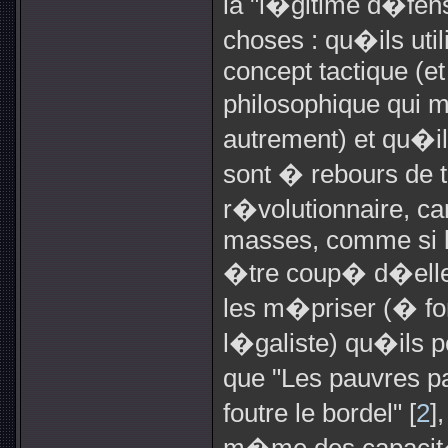
la "l�gitime d�fen
choses : qu�ils uti
concept tactique (e
philosophique qui 
autrement) et qu�ils
sont � rebours de 
r�volutionnaire, ca
masses, comme si l
�tre coup� d�elles
les m�priser (� for
l�galiste) qu�ils p
que "Les pauvres 
foutre le bordel" [
2
]