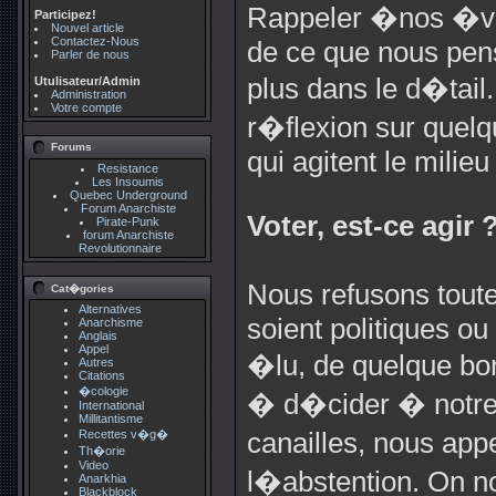
Rappeler �nos �vi
Participez!
Nouvel article
Contactez-Nous
de ce que nous penson
Parler de nous
plus dans le d�tail
Utulisateur/Admin
Administration
Votre compte
r�flexion sur quel
Forums
qui agitent le milie
Resistance
Les Insoumis
Quebec Underground
Forum Anarchiste
Voter, est-ce agir 
Pirate-Punk
forum Anarchiste
Revolutionnaire
Nous refusons tout
Cat�gories
Alternatives
soient politiques ou
Anarchisme
Anglais
Appel
�lu, de quelque bor
Autres
Citations
�cologie
� d�cider � notre 
International
Millitantisme
Recettes v�g�
canailles, nous app
Th�orie
Video
l�abstention. On no
Anarkhia
Blackblock