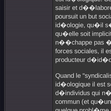
saisir et d��labore
poursuit un but soc
id�ologie, qu�il 
qu�elle soit implic
n��chappe pas � 
forces sociales, il e
producteur d�id�o
Quand le "syndical
id�ologique il est 
d�individus qui n�
commun (et qu�un 
quelque probl�me s