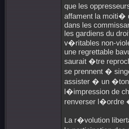
que les oppresseur
affament la moiti� 
dans les commissari
les gardiens du droit
v�ritables non-viol
une regrettable ba
saurait �tre repro
se prennent � singe
assister � un �ton
l�impression de ch
renverser l�ordre �
La r�volution liber