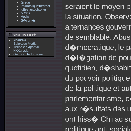
Grece
seraient le moyen 
Informatique\Internet
luttes autochtones
N.W.O
la situation. Obser
Radio
S�curit�
alternances gouver
Sites H�berg�
de semblable. Ab
Anarkhia
Sabotage Media
d�mocratique, le pa
Jeunesse Apatride
KKKanada
Quebec Underground
d�l�gation de pouv
quotidien, d�shabit
du pouvoir politique
de la politique et a
parlementarisme, c
aux r�sultats des u
ont hiss� Chirac su
politique anti-soci