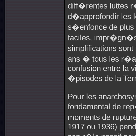
diff�rentes luttes r
d�approfondir les
s�enfonce de plus 
faciles, impr�gn�s
simplifications sont
ans � tous les r�act
confusion entre la 
�pisodes de la Terr
Pour les anarchosynd
fondamental de rep
moments de rupture
1917 ou 1936) penda