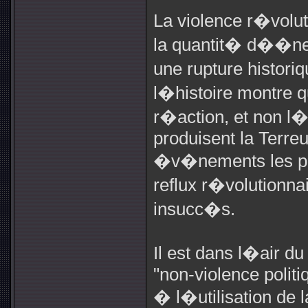
La violence r�volu
la quantit� d��ne
une rupture histori
l�histoire montre 
r�action, et non l�
produisent la Terreu
�v�nements les plu
reflux r�volutionna
insucc�s.
Il est dans l�air d
"non-violence polit
� l�utilisation de 