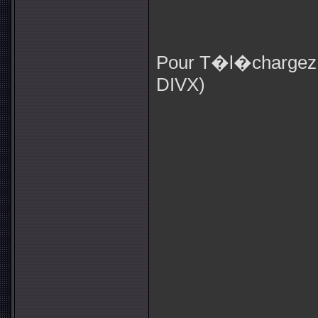
Pour T�l�chargez 
DIVX)