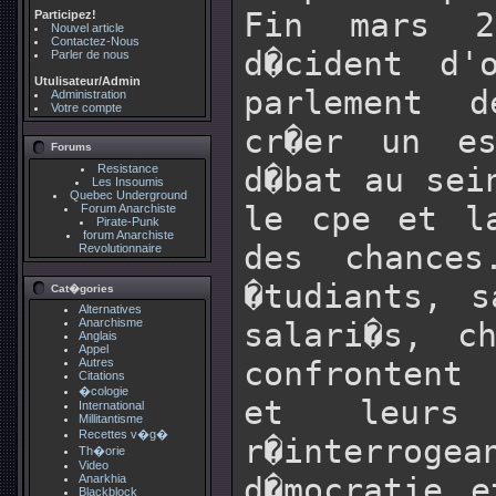
Fin mars 2
Participez!
Nouvel article
Contactez-Nous
d�cident d'
Parler de nous
Utulisateur/Admin
parlement 
Administration
Votre compte
cr�er un e
Forums
d�bat au sei
Resistance
Les Insoumis
Quebec Underground
le cpe et l
Forum Anarchiste
Pirate-Punk
forum Anarchiste
des chances
Revolutionnaire
�tudiants, s
Cat�gories
Alternatives
Anarchisme
salari�s, c
Anglais
Appel
confrontent
Autres
Citations
�cologie
et leurs
International
Millitantisme
Recettes v�g�
r�interroge
Th�orie
Video
d�mocratie e
Anarkhia
Blackblock