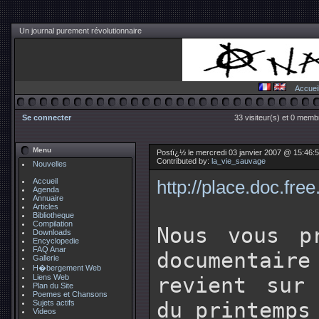
Un journal purement révolutionnaire
Accuei
Se connecter
33 visiteur(s) et 0 membr
Menu
Postï¿½ le mercredi 03 janvier 2007 @ 15:46:
Contributed by:
la_vie_sauvage
Nouvelles
Accueil
http://place.doc.free.
Agenda
Annuaire
Articles
Bibliotheque
Compilation
Nous vous p
Downloads
Encyclopedie
FAQ Anar
documentair
Gallerie
H�bergement Web
Liens Web
revient sur
Plan du Site
Poemes et Chansons
du printemps
Sujets actifs
Videos