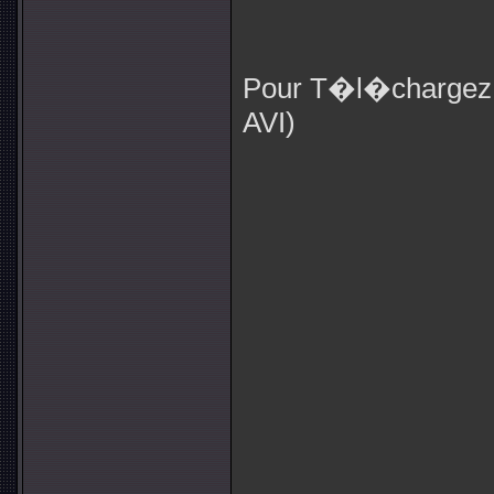
Pour T�l�chargez 
AVI)