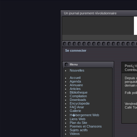
Un journal purement révolutionnaire
Se connecter
Menu
Postï¿½
Contrib
Nouvelles
Accueil
Depuis q
Agenda
perquisi
Annuaire
demain c
Articles
Bibliotheque
Folk pol
Compilation
Downloads
Encyclopedie
Vendred
FAQ Anar
Café To
Gallerie
H�bergement Web
Liens Web
Plan du Site
Poemes et Chansons
Sujets actifs
Videos