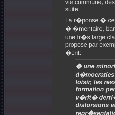
vie commune, des c
suite.
La r�ponse � cet
�l�mentaire, bana
une tr�s large cla
propose par exem
�crit:
� une minori
d�mocraties o
loisir, les re
formation per
v�rit� derri�
distorsions e
repr�sentatio