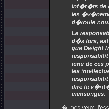
int�r�ts de 
les �v�nemen
d�roule nou
La responsabi
d�s lors, es
que Dwight M
responsabili
tenu de ces 
les intellectu
responsabilit
dire la v�ri
mensonges.
� mes yeux, l'esse