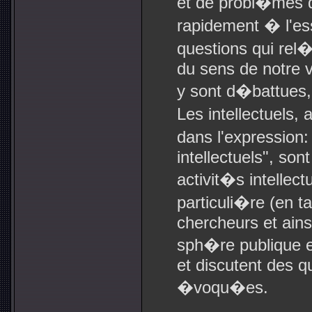
et de probl�mes don
rapidement � l'esse
questions qui rel
du sens de notre 
y sont d�battues, 
Les intellectuels
dans l'expression:
intellectuels", so
activit�s intellec
particuli�re (en ta
chercheurs et ainsi
sph�re publique 
et discutent des q
�voqu�es.