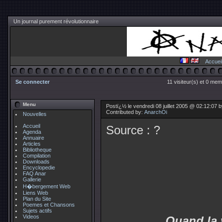
Un journal purement révolutionnaire
Accuei
Se connecter
11 visiteur(s) et 0 mem
Menu
Postï¿½ le vendredi 08 juillet 2005 @ 02:12:07 
Contributed by:
AnarchOi
Nouvelles
Accueil
Source : ?
Agenda
Annuaire
Articles
Bibliotheque
Compilation
Downloads
Encyclopedie
FAQ Anar
Gallerie
H�bergement Web
Liens Web
Plan du Site
Poemes et Chansons
Sujets actifs
Videos
Quand la 