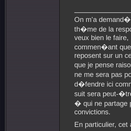
On m'a demand� (.
th�me de la respon
veux bien le faire,
commen�ant que m
reposent sur un c
que je pense raiso
ne me sera pas po
d�fendre ici comme
suit sera peut-�t
� qui ne partage 
convictions.
En particulier, cet