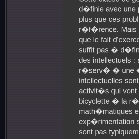
d�finie avec une
plus que ces prob
r�f�rence. Mais 
que le fait d'exer
suffit pas � d�fin
des intellectuels :
r�serv� � une �l
intellectuelles son
activit�s qui vont
bicyclette � la r
math�matiques et
exp�rimentation sc
sont pas typiquem