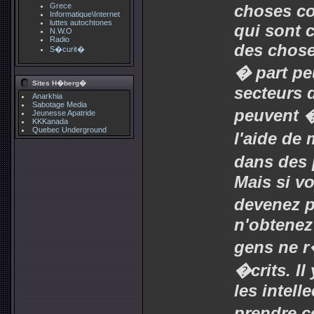
Grece
choses c
Informatique\Internet
luttes autochtones
qui sont 
N.W.O
Radio
des chose
S�curit�
� part pe
Sites H�berg�
secteurs 
Anarkhia
Sabotage Media
peuvent 
Jeunesse Apatride
KKKanada
Quebec Underground
l'aide de
dans des 
Mais si vo
devenez 
n'obtenez
gens ne 
�crits. Il
les intelle
prendre c