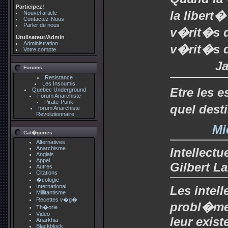
Participez!
la libert�
Nouvel article
Contactez-Nous
Parler de nous
v�rit�s d
Utulisateur/Admin
Administration
v�rit�s d
Votre compte
J
Forums
Resistance
Les Insoumis
Etre les 
Quebec Underground
Forum Anarchiste
Pirate-Punk
quel dest
forum Anarchiste
Revolutionnaire
Mi
Cat�gories
Alternatives
Anarchisme
Intellectu
Anglais
Appel
Gilbert L
Autres
Citations
�cologie
International
Les intell
Millitantisme
Recettes v�g�
probl�me :
Th�orie
Video
leur exist
Anarkhia
Blackblock