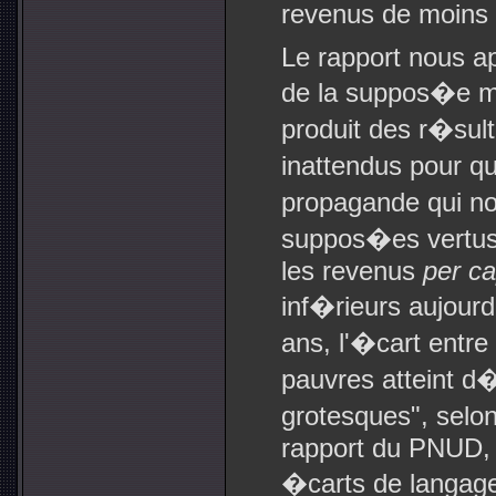
revenus de moins d
Le rapport nous a
de la suppos�e m
produit des r�sult
inattendus pour q
propagande qui no
suppos�es vertus 
les revenus
per ca
inf�rieurs aujourd'
ans, l'�cart entre
pauvres atteint d
grotesques", selon
rapport du PNUD, 
�carts de langage