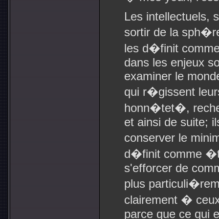
Les intellectuels, 
sortir de la sph�r
les d�finit comme 
dans les enjeux so
examiner le monde
qui r�gissent leur
honn�tet�, recher
et ainsi de suite; i
conserver le min
d�finit comme �tr
s'efforcer de comm
plus particuli�re
clairement � ceu
parce que ce qui e