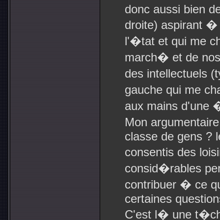
donc aussi bien d
droite) aspirant �
l'�tat et qui me c
march� et de nos 
des intellectuels 
gauche qui me cha
aux mains d'une �
Mon argumentaire s
classe de gens ? le
consentis des lois
consid�rables perm
contribuer � ce q
certaines questio
C'est l� une t�c