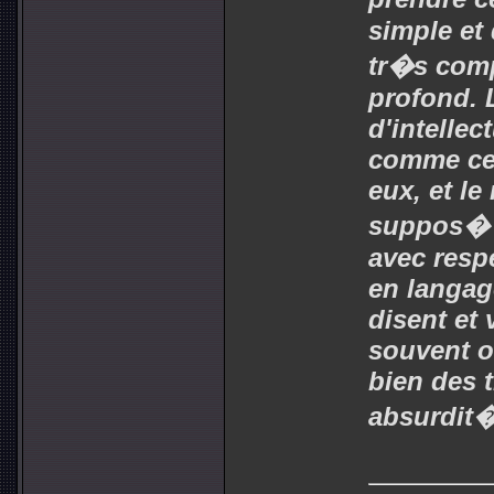
simple et 
tr�s com
profond. 
d'intellec
comme cela
eux, et le
suppos� le
avec respe
en langag
disent et
souvent o
bien des 
absurdit�