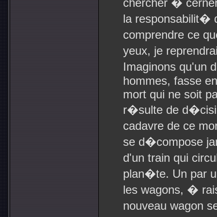
chercher � cerner 
la responsabilit� d
comprendre ce qu
yeux, je reprendr
Imaginons qu'un di
hommes, fasse en 
mort qui ne soit pa
r�sulte de d�cisi
cadavre de ce mort
se d�compose jama
d'un train qui circ
plan�te. Un par un
les wagons, � rai
nouveau wagon ser