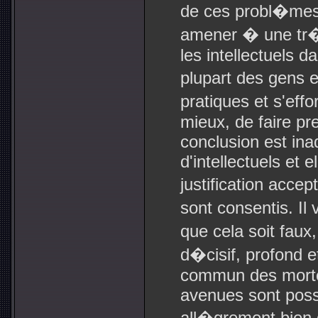
de ces probl�mes.
amener � une tr�
les intellectuels da
plupart des gens 
pratiques et s'eff
mieux, de faire p
conclusion est in
d'intellectuels et 
justification accep
sont consentis. Il
que cela soit faux
d�cisif, profond e
commun des mortel
avenues sont poss
all�grement bien 