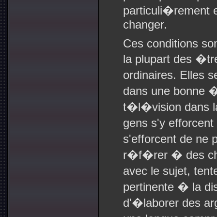
particuli�rement e
changer.
Ces conditions son
la plupart des �t
ordinaires. Elles 
dans une bonne �
t�l�vision dans la
gens s'y efforcent
s'efforcent de ne 
r�f�rer � des cho
avec le sujet, tent
pertinente � la d
d'�laborer des ar