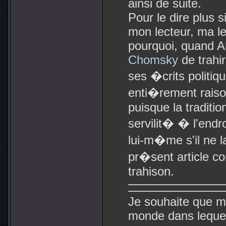
ainsi de suite.
Pour le dire plus 
mon lecteur, ma l
pourquoi, quand A
Chomsky
de trahir
ses �crits politiq
enti�rement rais
puisque la traditio
servilit� � l'endro
lui-m�me s'il ne la
pr�sent article co
trahison.
Je souhaite que m
monde dans lequel 