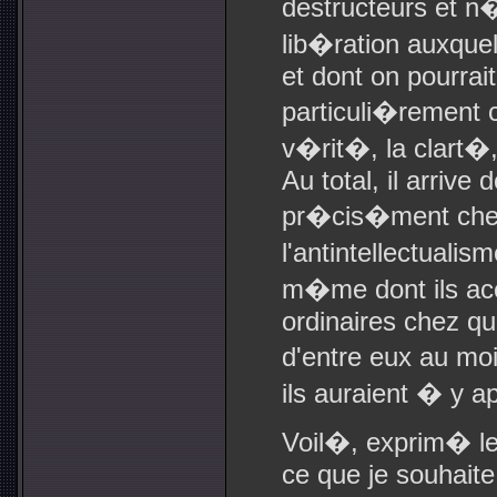
destructeurs et n
lib�ration auxque
et dont on pourrait
particuli�rement ch
v�rit�, la clart�,
Au total, il arrive
pr�cis�ment chez l
l'antintellectualis
m�me dont ils acc
ordinaires chez qui
d'entre eux au mo
ils auraient � y a
Voil�, exprim� le
ce que je souhaite 