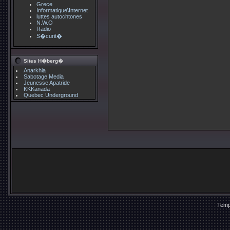
Grece
Informatique\Internet
luttes autochtones
N.W.O
Radio
S�curit�
Sites H�berg�
Anarkhia
Sabotage Media
Jeunesse Apatride
KKKanada
Quebec Underground
Temp