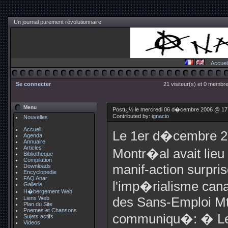
Un journal purement révolutionnaire
Accuei
Se connecter
21 visiteur(s) et 0 membre
Menu
Postï¿½ le mercredi 06 d�cembre 2006 @ 17
Contributed by:
ignacio
Nouvelles
Accueil
Le 1er d�cembre 
Agenda
Annuaire
Articles
Montr�al avait lieu
Bibliotheque
Compilation
manif-action surpris
Downloads
Encyclopedie
FAQ Anar
l'imp�rialisme can
Gallerie
H�bergement Web
Liens Web
des Sans-Emploi Mtl
Plan du Site
Poemes et Chansons
communiqu�: � Les
Sujets actifs
Videos