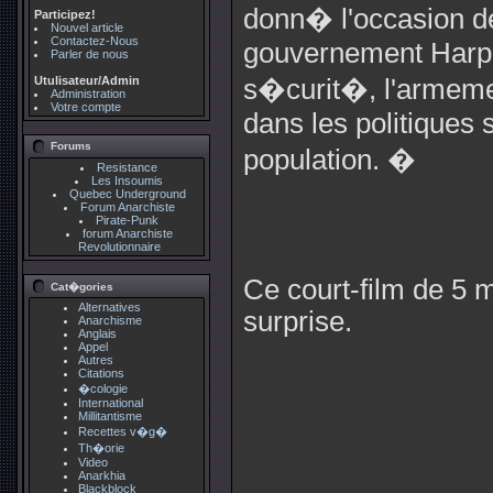
donn� l'occasion de
Participez!
Nouvel article
Contactez-Nous
gouvernement Harper
Parler de nous
Utulisateur/Admin
s�curit�, l'armement
Administration
Votre compte
dans les politiques 
Forums
population. �
Resistance
Les Insoumis
Quebec Underground
Forum Anarchiste
Pirate-Punk
forum Anarchiste
Revolutionnaire
Ce court-film de 5 mi
Cat�gories
Alternatives
surprise.
Anarchisme
Anglais
Appel
Autres
Citations
�cologie
International
Millitantisme
Recettes v�g�
Th�orie
Video
Anarkhia
Blackblock