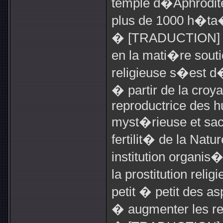
temple d�Aphrodite, 
plus de 1000 h�ta�
� [TRADUCTION] To
en la mati�re souti
religieuse s�est 
� partir de la croya
reproductrice des h
myst�rieuse et sac
fertilit� de la Nat
institution organis
la prostitution re
petit � petit des asp
� augmenter les re