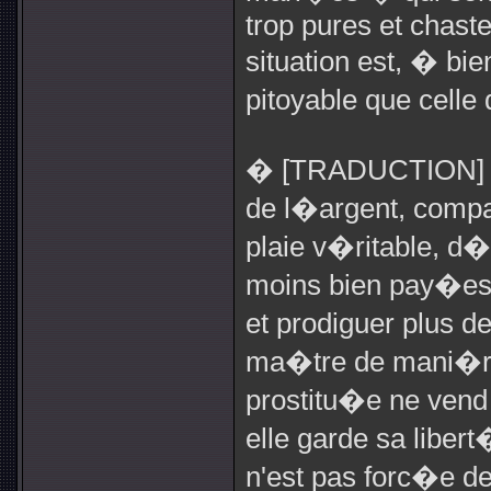
trop pures et chaste
situation est, � bi
pitoyable que celle
� [TRADUCTION] Le
de l�argent, compa
plaie v�ritable, d�
moins bien pay�es, 
et prodiguer plus de
ma�tre de mani�re 
prostitu�e ne vend
elle garde sa libert�
n'est pas forc�e d