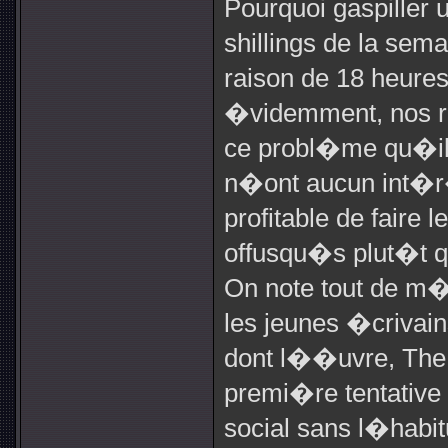
Pourquoi gaspiller 
shillings de la sem
raison de 18 heure
�videmment, nos r
ce probl�me qu�ils
n�ont aucun int�r�t
profitable de faire 
offusqu�s plut�t q
On note tout de m�
les jeunes �crivain
dont l��uvre, The 
premi�re tentativ
social sans l�habitu