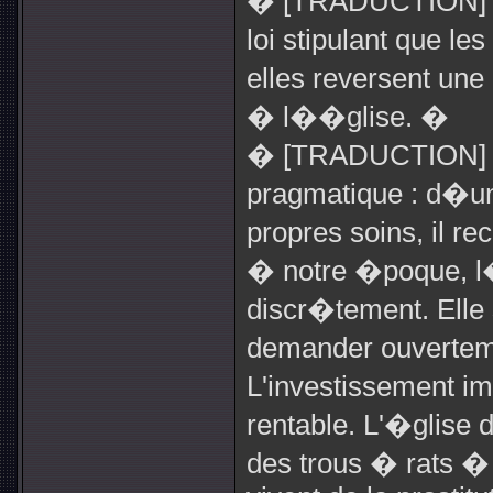
� [TRADUCTION] L
loi stipulant que l
elles reversent une
� l��glise. �
� [TRADUCTION] Le
pragmatique : d�un 
propres soins, il r
� notre �poque, l�
discr�tement. Elle
demander ouverteme
L'investissement im
rentable. L'�glise 
des trous � rats � 