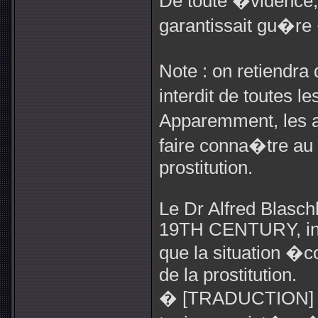
De toute �vidence,
garantissait gu�r
Note : on retiendra
interdit de toutes 
Apparemment, les a
faire conna�tre au 
prostitution.
Le Dr Alfred Blas
19TH CENTURY, insi
que la situation �c
de la prostitution.
� [TRADUCTION] La 