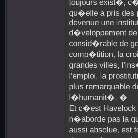
toujours exist�, c
qu�elle a pris des 
devenue une institut
d�veloppement de l
consid�rable de ge
comp�tition, la cro
grandes villes, l'in
l'emploi, la prosti
plus remarquable de
l�humanit�. �
Et c�est Havelock
n�aborde pas la q
aussi absolue, est 