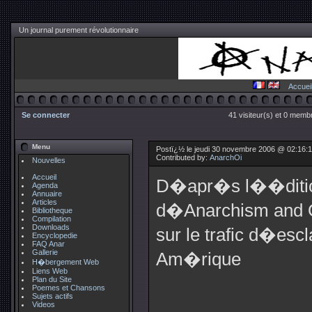
Un journal purement révolutionnaire
Accuei
Se connecter
41 visiteur(s) et 0 membr
Menu
Postï¿½ le jeudi 30 novembre 2006 @ 02:16:
Contributed by:
AnarchOi
Nouvelles
Accueil
D�apr�s l��ditio
Agenda
Annuaire
Articles
d�Anarchism and 
Bibliotheque
Compilation
Downloads
sur le trafic d�escl
Encyclopedie
FAQ Anar
Gallerie
Am�rique
H�bergement Web
Liens Web
Plan du Site
Poemes et Chansons
Sujets actifs
Videos