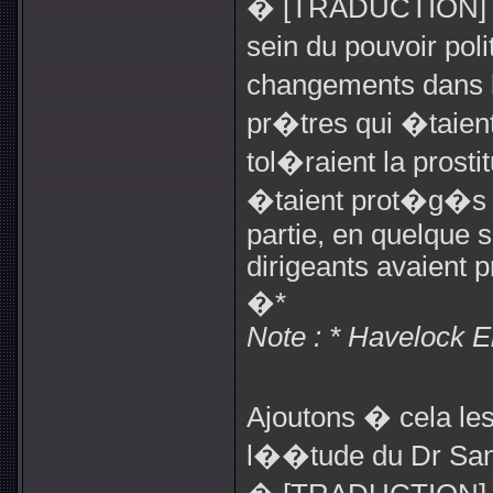
� [TRADUCTION] L
sein du pouvoir po
changements dans 
pr�tres qui �taien
tol�raient la prosti
�taient prot�g�s pa
partie, en quelque s
dirigeants avaient p
�*
Note : * Havelock
Ajoutons � cela les
l��tude du Dr San