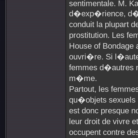
sentimentale. M. Ka
d�exp�rience, d�mo
conduit la plupart 
prostitution. Les f
House of Bondage a
ouvri�re. Si l�aute
femmes d�autres mi
m�me.
Partout, les femmes
qu�objets sexuels et
est donc presque n
leur droit de vivre
occupent contre des