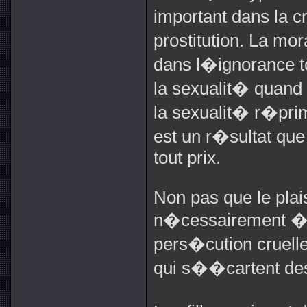
important dans la c
prostitution. La mor
dans l�ignorance to
la sexualit� qua
la sexualit� r�pri
est un r�sultat que
tout prix.
Non pas que le plai
n�cessairement � la
pers�cution cruelle
qui s��cartent des 