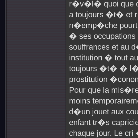
r�v�l� quoi que ce
a toujours �t� et 
n�emp�che pourta
� ses occupations 
souffrances et au d
institution � tout a
toujours �t� � l�i
prostitution �cono
Pour que la mis�re
moins temporairemen
d�un jouet aux coul
enfant tr�s caprici
chaque jour. Le cri