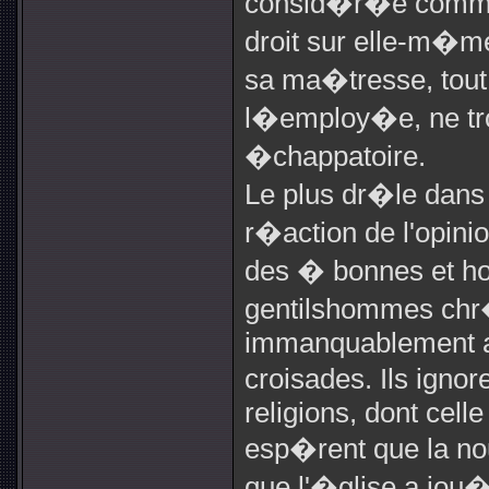
consid�r�e comme 
droit sur elle-m�m
sa ma�tresse, tout
l�employ�e, ne tro
�chappatoire.
Le plus dr�le dans
r�action de l'opini
des � bonnes et h
gentilshommes chr
immanquablement au
croisades. Ils ignor
religions, dont cell
esp�rent que la no
que l'�glise a jou�