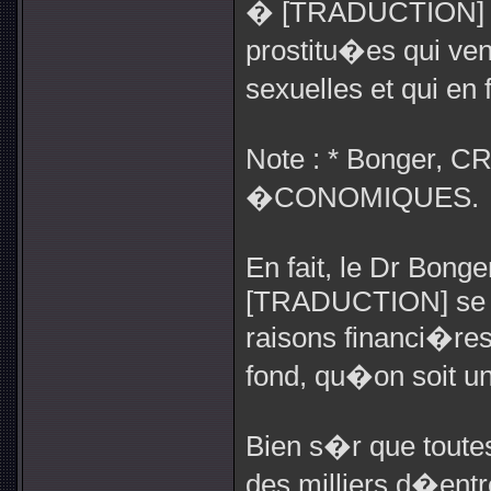
� [TRADUCTION] C
prostitu�es qui ven
sexuelles et qui en 
Note : * Bonger,
�CONOMIQUES.
En fait, le Dr Bonge
[TRADUCTION] se pr
raisons financi�re
fond, qu�on soit 
Bien s�r que toutes 
des milliers d�ent