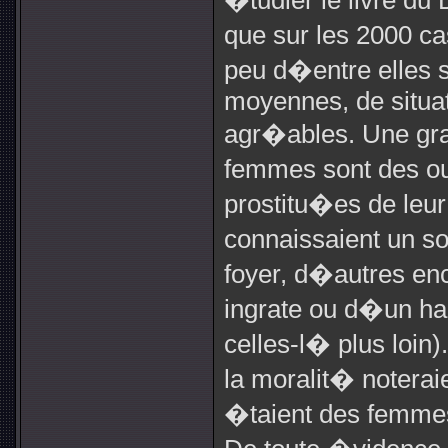
�tudier le livre du 
que sur les 2000 c
peu d�entre elles s
moyennes, de situat
agr�ables. Une gran
femmes sont des ou
prostitu�es de leu
connaissaient un so
foyer, d�autres en
ingrate ou d�un han
celles-l� plus loin)
la moralit� noterai
�taient des femmes