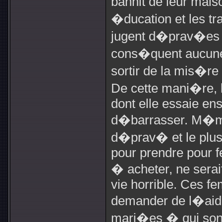
bannit de leur mais
�ducation et les tra
jugent d�prav�es e
cons�quent aucune
sortir de la mis�re
De cette mani�re, 
dont elle essaie en
d�barrasser. M�me 
d�prav� et le plu
pour prendre pour f
� acheter, ne sera
vie horrible. Ces 
demander de l�aid
mari�es � qui sont