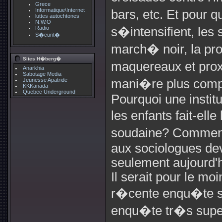
Grece
Informatique\Internet
bars, etc. Et pour 
luttes autochtones
N.W.O
Radio
s�intensifient, le
S�curit�
march� noir, la pros
Sites H�berg�
maquereaux et pro
Anarkhia
Sabotage Media
Jeunesse Apatride
mani�re plus comp
KKKanada
Quebec Underground
Pourquoi une instit
les enfants fait-el
soudaine? Comment s
aux sociologues de
seulement aujourd'
Il serait pour le mo
r�cente enqu�te su
enqu�te tr�s superfi