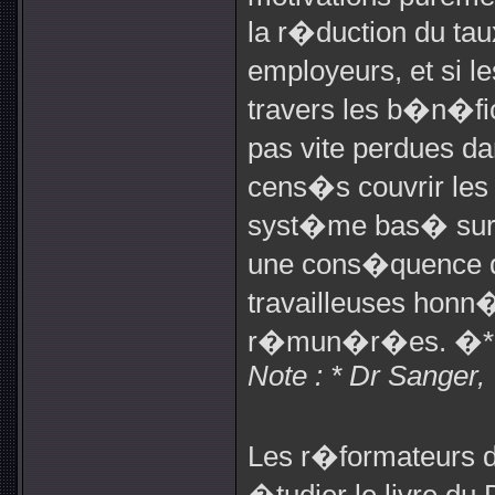
la r�duction du ta
employeurs, et si l
travers les b�n�fi
pas vite perdues 
cens�s couvrir le
syst�me bas� sur le
une cons�quence di
travailleuses honn
r�mun�r�es. �*
Note : * Dr Sanger, 
Les r�formateurs 