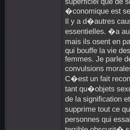
superficiel que de s
�conomique est seul
Il y a d�autres cau
essentielles. �a au
mais ils osent en 
qui bouffe la vie d
femmes. Je parle d
convulsions morale
C�est un fait reco
tant qu�objets sexu
de la signification
supprime tout ce qui
personnes qui essai
terrible obscurit� 