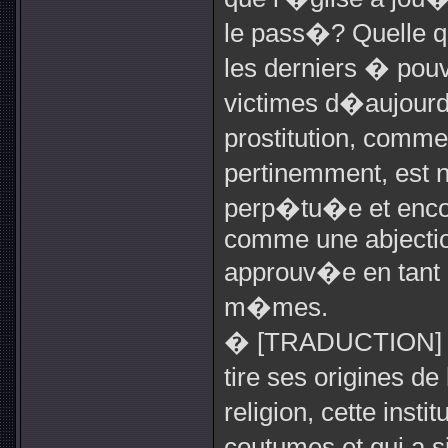
le pass�? Quelle qu
les derniers � pouv
victimes d�aujour
prostitution, comme 
pertinemment, est n
perp�tu�e et enco
comme une abjectio
approuv�e en tant q
m�mes.
� [TRADUCTION] Il 
tire ses origines de 
religion, cette insti
coutumes et qui a s