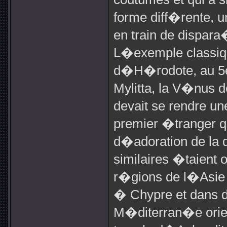
forme diff�rente, 
en train de dispara
L�exemple classi
d�H�rodote, au 5e 
Mylitta, la V�nus
devait se rendre une
premier �tranger qu
d�adoration de la
similaires �taient
r�gions de l�Asie 
� Chypre et dans 
M�diterran�e orie