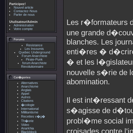
Participez!
Nouvel article
Contactez-Nous
Parler de nous
Les r�formateurs d
Utulisateur/Admin
Administration
Votre compte
une grande d�couve
Forums
blanches. Les jour
Resistance
Les Insoumis
enti�res � d�crire
Quebec Underground
Forum Anarchiste
Pirate-Punk
� et les l�gislate
forum Anarchiste
Revolutionnaire
nouvelle s�rie de l
Cat�gories
abomination.
Alternatives
Anarchisme
Anglais
Appel
Autres
Il est int�ressant 
Citations
�cologie
s�agisse de d�tourn
International
Millitantisme
Recettes v�g�
probl�me social imp
Th�orie
Video
Anarkhia
croisades contre l'
Blackblock