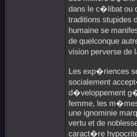
dans le c�libat ou 
traditions stupides
humaine se manifest
de quelconque autr
vision perverse de 
Les exp�riences s
socialement accept
d�veloppement g�n
femme, les m�mes
une ignominie marqu
vertu et de nobless
caract�re hypocrit