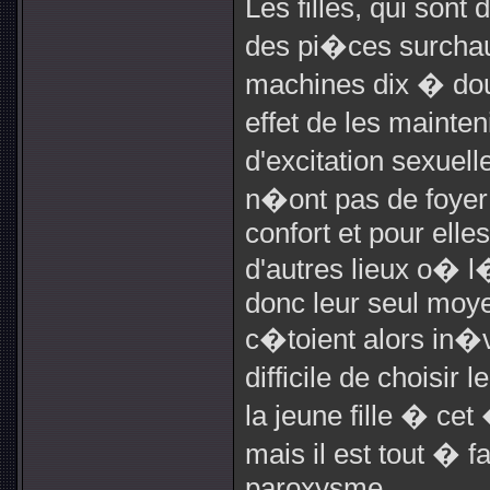
Les filles, qui son
des pi�ces surchauf
machines dix � douz
effet de les mainte
d'excitation sexuel
n�ont pas de foyer
confort et pour elle
d'autres lieux o� 
donc leur seul moyen
c�toient alors in�v
difficile de choisi
la jeune fille � c
mais il est tout � f
paroxysme.