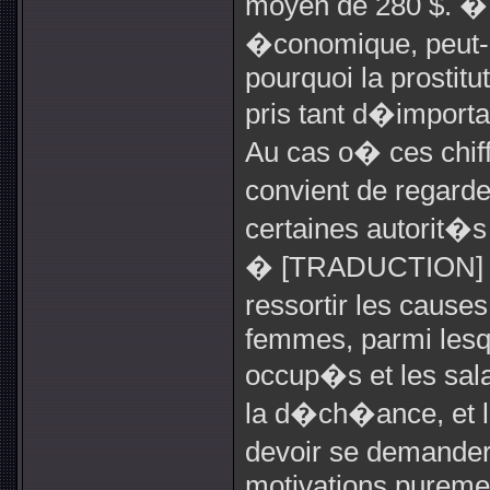
moyen de 280 $. �
�conomique, peut-
pourquoi la prostitut
pris tant d�import
Au cas o� ces chif
convient de regarde
certaines autorit�s 
� [TRADUCTION] Pl
ressortir les cause
femmes, parmi lesqu
occup�s et les sal
la d�ch�ance, et l
devoir se demande
motivations puremen