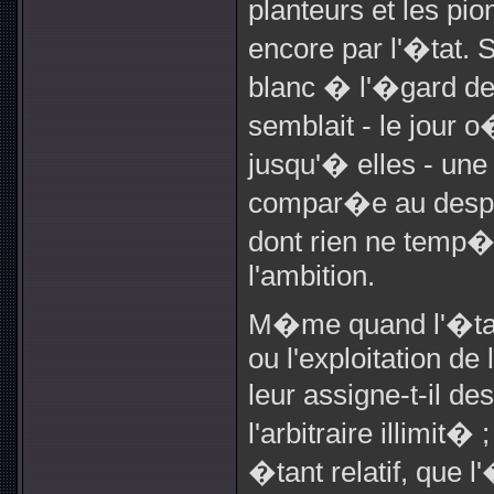
planteurs et les pi
encore par l'�tat. S
blanc � l'�gard des
semblait - le jour 
jusqu'� elles - une
compar�e au despo
dont rien ne temp�r
l'ambition.
M�me quand l'�tat n
ou l'exploitation d
leur assigne-t-il d
l'arbitraire illimit� 
�tant relatif, que l