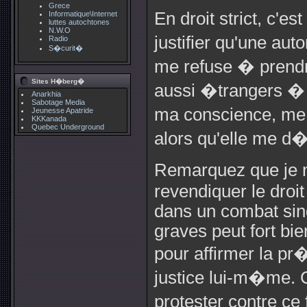
Grece
En droit strict, c'
Informatique\Internet
luttes autochtones
N.W.O
justifier qu'une aut
Radio
S�curit�
me refuse � prendre
Sites H�berg�
aussi �trangers 
Anarkhia
Sabotage Media
ma conscience, me 
Jeunesse Apatride
KKKanada
Quebec Underground
alors qu'elle me d�
Remarquez que je n
revendiquer le droit
dans un combat singu
graves peut fort bi
pour affirmer la pr�
justice lui-m�me. 
protester contre ce 