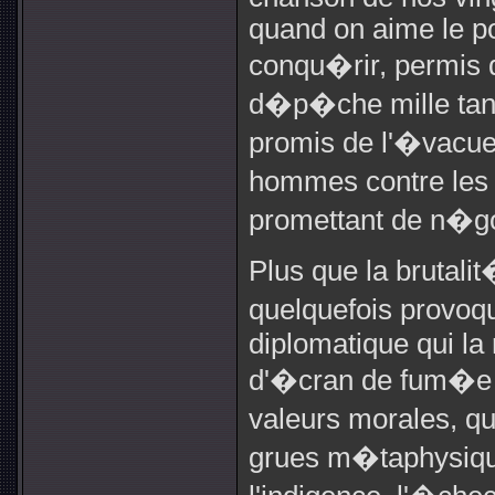
quand on aime le po
conqu�rir, permis d
d�p�che mille tan
promis de l'�vacuer
hommes contre les 
promettant de n�go
Plus que la brutalit
quelquefois provoq
diplomatique qui la 
d'�cran de fum�e fa
valeurs morales, qu
grues m�taphysique