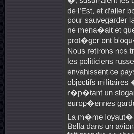
�, susurraient les
de l'Est, et d'alle
pour sauvegarder la
ne mena�ait et qu
prot�ger ont bloq
Nous retirons nos 
les politiciens ru
envahissent ce pa
objectifs militaires
r�p�tant un slogan 
europ�ennes garden
La m�me loyaut� p
Bella dans un avion 