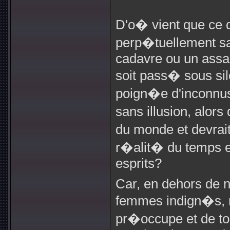
D'o� vient que ce 
perp�tuellement sac
cadavre ou un assas
soit pass� sous s
poign�e d'inconnus
sans illusion, alors
du monde et devrai
r�alit� du temps et
esprits?
Car, en dehors de n
femmes indign�s, nu
pr�occupe et de tou