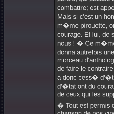
combattre; est appe
Mais si c'est un ho
m�me pirouette, on
courage. Et lui, de 
nous ! � Ce m�me
donna autrefois un
morceau d'anthologi
de faire le contrair
a donc cess� d'�tr
d'�tat ont du coura
de ceux qui les sup
� Tout est permis
chanson de nos ving