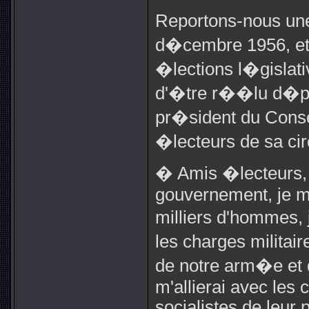
Reportons-nous un
d�cembre 1956, et
�lections l�gislativ
d'�tre r��lu d�pu
pr�sident du Consei
�lecteurs de sa cir
� Amis �lecteurs, s
gouvernement, je mo
milliers d'hommes,
les charges militair
de notre arm�e et d
m'allierai avec les 
socialistes de leur 