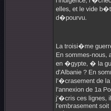
l'indigence, l'�chec
elles, et le vide b�t
d�pourvu.
La troisi�me guer
En sommes-nous, a
en �gypte, � la gue
d'Albanie ? En so
l'�crasement de la
l'annexion de 1a Po
j'�cris ces lignes,
l'embrasement soit 