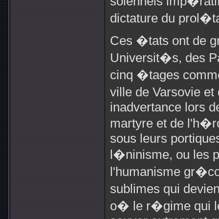
solennels imp�ratifs
dictature du prol�ta
Ces �tats ont de g
Universit�s, des Pa
cinq �tages comme c
ville de Varsovie et
inadvertance lors 
martyre et de l'h
sous leurs portiqu
l�ninisme, ou les
l'humanisme gr�co-l
sublimes qui devien
o� le r�gime qui l