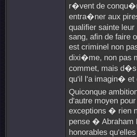
r�vent de conqu�ri
entra�ner aux pire
qualifier sainte leu
sang, afin de faire
est criminel non p
dixi�me, non pas 
commet, mais d�s a
qu'il l'a imagin� e
Quiconque ambition
d'autre moyen pour 
exceptions � rien n'
pense � Abraham Li
honorables qu'elle