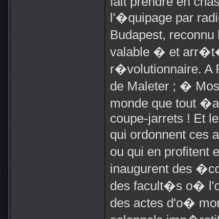
fait prendre en cha
l'�quipage par rad
Budapest, reconnu 
valable � et arr�
r�volutionnaire. A P
de Maleter ; � Mosc
monde que tout �a !
coupe-jarrets ! Et l
qui ordonnent ces a
ou qui en profitent
inaugurent des �co
des facult�s o� l'on
des actes d'o� mora