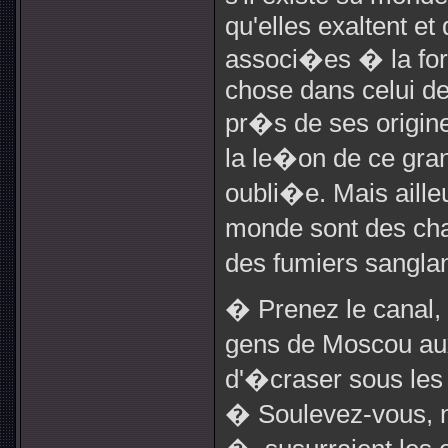
qu'elles exaltent et
associ�es � la forc
chose dans celui de 
pr�s de ses origin
la le�on de ce gran
oubli�e. Mais aille
monde sont des ch
des fumiers sanglan
� Prenez le canal,
gens de Moscou aux
d'�craser sous les
� Soulevez-vous, n