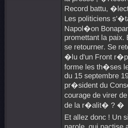
Record battu, �lect
Les politiciens s'�
Napol�on Bonaparte 
promettant la paix. 
se retourner. Se ret
�lu d'un Front r�pu
forme les th�ses le
du 15 septembre 1956
pr�sident du Consei
courage de virer de
de la r�alit� ? �
Et allez donc ! Un s
parole, qui pactise 