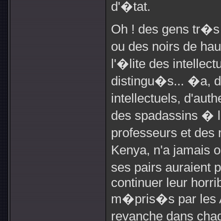
d'�tat.
Oh ! des gens tr�
ou des noirs de ha
l'�lite des intelle
distingu�s... �a, d
intellectuels, d'aut
des spadassins � l
professeurs et des
Kenya, n'a jamais o
ses pairs auraient
continuer leur horr
m�pris�s par les A
revanche dans chaq