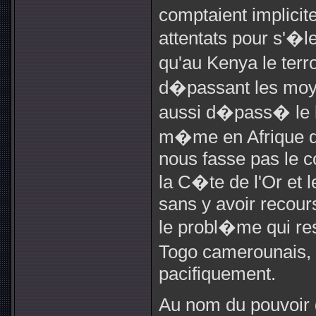
comptaient implicite
attentats pour s'�le
qu'au Kenya le ter
d�passant les moy
aussi d�pass� le b
m�me en Afrique d
nous fasse pas le c
la C�te de l'Or et 
sans y avoir recour
le probl�me qui re
Togo camerounais,
pacifiquement.
Au nom du pouvoir q