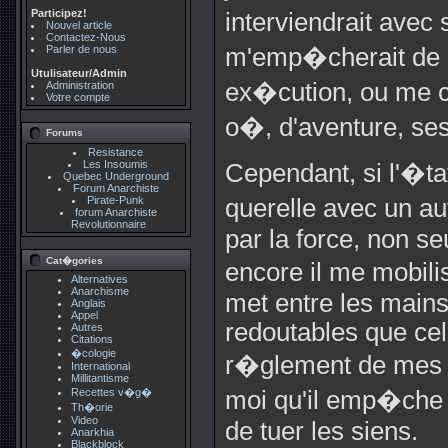
Participez!
interviendrait avec 
Nouvel article
Contactez-Nous
Parler de nous
m'emp�cherait de m
Utulisateur/Admin
ex�cution, ou me ch
Administration
Votre compte
o�, d'aventure, ses
Forums
Resistance
Les Insoumis
Cependant, si l'�t
Quebec Underground
Forum Anarchiste
Pirate-Punk
querelle avec un aut
forum Anarchiste
Revolutionnaire
par la force, non se
Cat�gories
encore il me mobil
Alternatives
Anarchisme
met entre les main
Anglais
Appel
redoutables que celle
Autres
Citations
�cologie
r�glement de mes co
International
Millitantisme
Recettes v�g�
moi qu'il emp�che 
Th�orie
Video
de tuer les siens.
Anarkhia
Blackblock