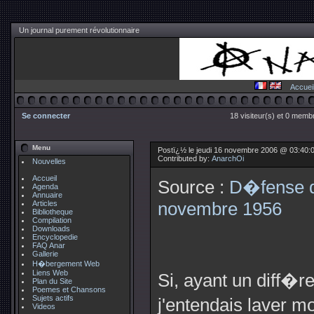
Un journal purement révolutionnaire
Accuei
Se connecter
18 visiteur(s) et 0 membr
Menu
Postï¿½ le jeudi 16 novembre 2006 @ 03:40:
Contributed by:
AnarchOi
Nouvelles
Accueil
Source :
D�fense 
Agenda
Annuaire
Articles
novembre 1956
Bibliotheque
Compilation
Downloads
Encyclopedie
FAQ Anar
Gallerie
H�bergement Web
Liens Web
Si, ayant un diff�
Plan du Site
Poemes et Chansons
Sujets actifs
j'entendais laver mo
Videos