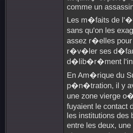
comme un assassin
Les m�faits de l'�
sans qu'on les exag
assez r�elles pour 
r�v�ler ses d�faut
d�lib�r�ment l'inte
En Am�rique du Su
p�n�tration, il y 
une zone vierge o� l
fuyaient le contact
les institutions des 
entre les deux, un