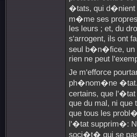
�tats, qui d�nient 
m�me ses propres q
les leurs ; et, du dro
s'arrogent, ils ont 
seul b�n�fice, un d
rien ne peut l'exemp
Je m'efforce pourtan
ph�nom�ne �tat. 
certains, que l'�tat 
que du mal, ni que to
que tous les probl
l'�tat supprim�: No
soci�t� qui se pas