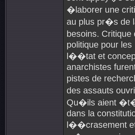
�laborer une crit
au plus pr�s de l
besoins. Critiqu
politique pour les
l��tat et concep
anarchistes fure
pistes de recherc
des assauts ouvr
Qu�ils aient �t
dans la constituti
l��crasement
et