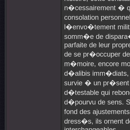
n�cessairement � qu
consolation personne
l�envo�tement milita
somm�e de dispara�
parfaite de leur propr
de se pr�occuper de
m�moire, encore mo
d�alibis imm�diats, i
survie � un pr�sent
d�testable qui rebo
d�pourvu de sens. S
fond des ajustements
dress�s, ils ornent d
interchangeables.