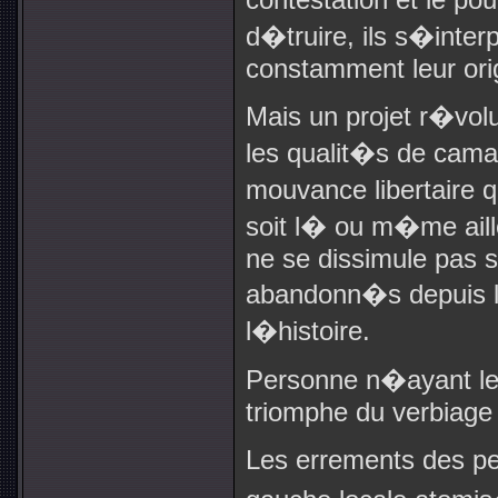
d�truire, ils s�inter
constamment leur or
Mais un projet r�volut
les qualit�s de cama
mouvance libertaire 
soit l� ou m�me aill
ne se dissimule pas s
abandonn�s depuis lo
l�histoire.
Personne n�ayant le 
triomphe du verbiage 
Les errements des p