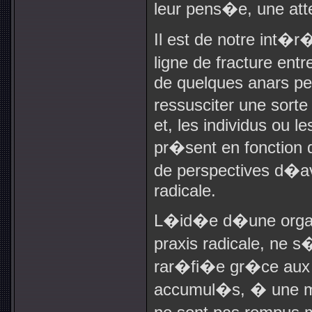
leur pens�e, une att
Il est de notre int�r
ligne de fracture en
de quelques anars pe
ressusciter une sort
et, les individus ou l
pr�sent en fonction
de perspectives d�av
radicale.
L�id�e d�une organi
praxis radicale, ne 
rar�fi�e gr�ce au
accumul�s, � une m�m