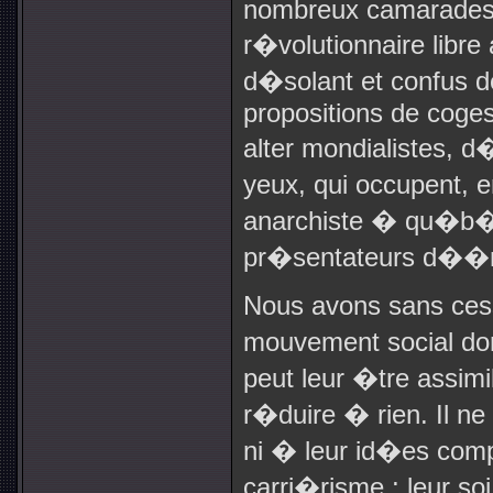
nombreux camarades 
r�volutionnaire libre 
d�solant et confus de
propositions de coge
alter mondialistes,
yeux, qui occupent, e
anarchiste � qu�b�c
pr�sentateurs d��m
Nous avons sans ces
mouvement social do
peut leur �tre assim
r�duire � rien. Il ne
ni � leur id�es comp
carri�risme ; leur soi