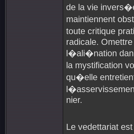
de la vie invers�
maintiennent obs
toute critique pra
radicale. Omettre
l�ali�nation dans
la mystification 
qu�elle entretie
l�asservissemen
nier.
Le vedettariat es