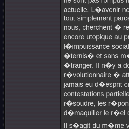
ne sont pas rompus
actuelle. L�avenir n
tout simplement parc
nous, cherchent � rel
encore utopique au 
l�impuissance socia
�ternis� et sans 
�tranger. Il n�y a 
r�volutionnaire � at
jamais eu d�esprit cr
contestations partiell
r�soudre, les r�pon
d�maquiller le r�el 
Il s�agit du m�me v