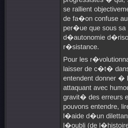
se rallient objectiv
de fa�on confuse au
per�ue que sous sa d
d�autonomie d�risoi
r�sistance.
Pour les r�volutionnai
laisser de c�t� dans
entendent donner � 
attaquant avec humou
gravit� des erreurs 
pouvons entendre, li
l�aide d�un dilettan
l�oubli (de l�histoire,