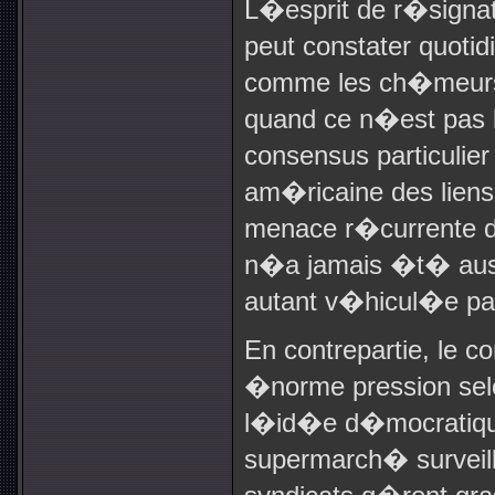
L�esprit de r�signa
peut constater quoti
comme les ch�meurs
quand ce n�est pas le
consensus particulier
am�ricaine des liens 
menace r�currente du
n�a jamais �t� auss
autant v�hicul�e pa
En contrepartie, le c
�norme pression se
l�id�e d�mocratique
supermarch� surveil