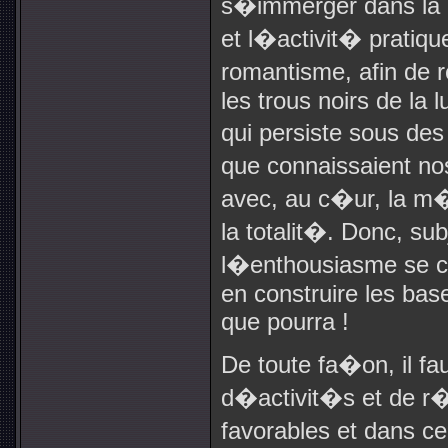
s�immerger dans la re
et l�activit� pratiq
romantisme, afin de r
les trous noirs de la 
qui persiste sous des
que connaissaient n
avec, au c�ur, la m
la totalit�. Donc, sub
l�enthousiasme se co
en construire les bas
que pourra !
De toute fa�on, il fa
d�activit�s et de r�
favorables et dans c