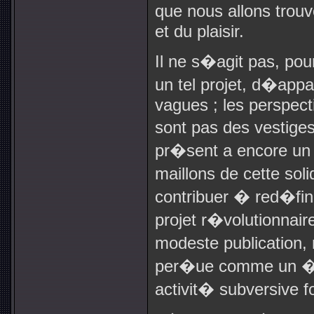
que nous allons trou
et du plaisir.
Il ne s�agit pas, pou
un tel projet, d�appa
vagues ; les perspec
sont pas des vestige
pr�sent a encore un
maillons de cette sol
contribuer � red�fi
projet r�volutionnaire
modeste publication,
per�ue comme un �
activit� subversive 