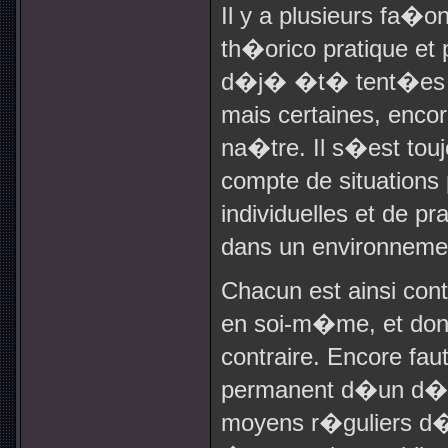
Il y a plusieurs fa�
th�orico pratique et
d�j� �t� tent�es ai
mais certaines, enc
na�tre. Il s�est touj
compte de situations
individuelles et de pr
dans un environneme
Chacun est ainsi con
en soi-m�me, et donc 
contraire. Encore faut
permanent d�un d�ba
moyens r�guliers d