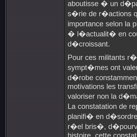
aboutisse � un d�pa
s�rie de r�actions 
importance selon la
� l�actualit� en cou
d�croissant.
Pour ces militants r
sympt�mes ont valeu
d�robe constamment 
motivations les transf
valoriser non la d�ma
La constatation de r
planifi� en d�sordr
r�el bris�, d�pour
histoire, cette consta