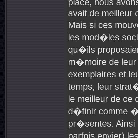
place, nous avon
avait de meilleu
Mais si ces mou
les mod�les soci
qu�ils proposaien
m�moire de leur
exemplaires et le
temps, leur strat
le meilleur de ce 
d�finir comme � j
pr�sentes. Ainsi
parfois envier) le