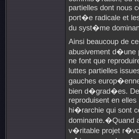
partielles dont nous
port�e radicale et l
du syst�me dominan
Ainsi beaucoup de c
abusivement d�une 
ne font que reproduire
luttes partielles iss
gauches europ�enne
bien d�grad�es. De
reproduisent en elles 
hi�rarchie qui sont 
dominante.�Quand a
v�ritable projet r�vo