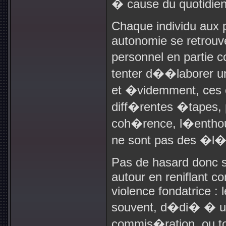
� cause du quotidien
Chaque individu aux 
autonomie se retrouve
personnel en partie 
tenter d��laborer un
et �videmment, ces 
diff�rentes �tapes, 
coh�rence, l�enthou
ne sont pas des �l�
Pas de hasard donc 
autour en reniflant 
violence fondatrice : 
souvent, d�di� � un
commis�ration, ou to