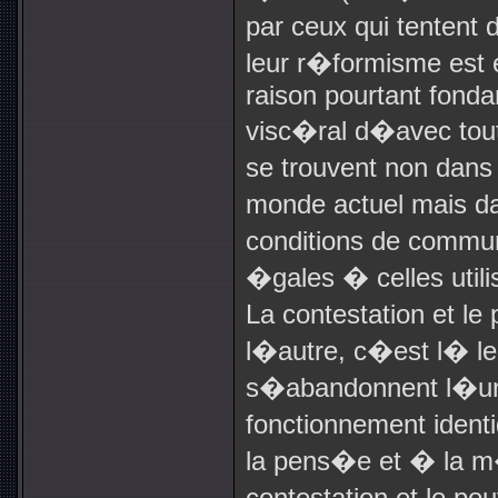
par ceux qui tentent
leur r�formisme est 
raison pourtant fond
visc�ral d�avec tout 
se trouvent non dans 
monde actuel mais 
conditions de commu
�gales � celles util
La contestation et le 
l�autre, c�est l� leu
s�abandonnent l�un 
fonctionnement iden
la pens�e et � la m
contestation et le p