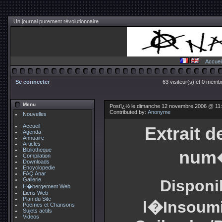
Un journal purement révolutionnaire
Accuei
Se connecter
63 visiteur(s) et 0 membr
Menu
Postï¿½ le dimanche 12 novembre 2006 @ 11
Contributed by:
Anonyme
Nouvelles
Accueil
Extrait 
Agenda
Annuaire
Articles
Bibliotheque
num
Compilation
Downloads
Encyclopedie
FAQ Anar
Gallerie
Disponib
H�bergement Web
Liens Web
Plan du Site
l�Insoumi
Poemes et Chansons
Sujets actifs
Videos