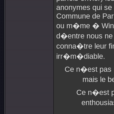
anonymes qui se s
Commune de Paris
ou m�me � Winn
d�entre nous ne
conna�tre leur f
irr�m�diable.
Ce n�est pas l
mais le b
Ce n�est pa
enthousia