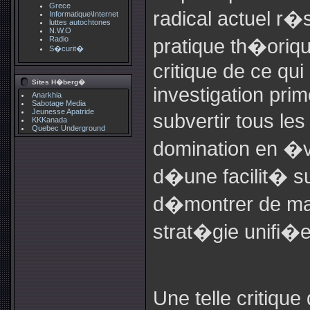
Grece
radical actuel r
Informatique\Internet
luttes autochtones
N.W.O
Radio
pratique th�oriq
S�curit�
critique de ce qui
Sites H�berg�
investigation prim
Anarkhia
Sabotage Media
Jeunesse Apatride
subvertir tous l
KKKanada
Quebec Underground
domination en �vi
d�une facilit� s
d�montrer de ma
strat�gie unifi�e
Une telle critique