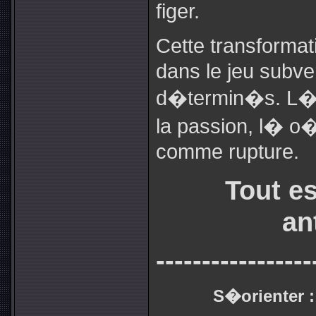
figer.
Cette transforma
dans le jeu subve
d�termin�s. L� 
la passion, l� o
comme rupture.
Tout e
an
-----------------
S�orienter :