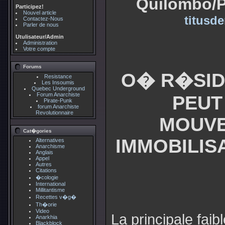
Quilombo/Pa
Participez!
Nouvel article
titusd
Contactez-Nous
Parler de nous
Utulisateur/Admin
Administration
Votre compte
Forums
O� R�SID
Resistance
Les Insoumis
Quebec Underground
Forum Anarchiste
PEUT
Pirate-Punk
forum Anarchiste
Revolutionnaire
MOUVE
Cat�gories
IMMOBILIS
Alternatives
Anarchisme
Anglais
Appel
Autres
Citations
�cologie
International
Millitantisme
Recettes v�g�
Th�orie
Video
La principale fa
Anarkhia
Blackblock