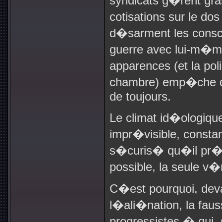
syndicats g�rent gra
cotisations sur le do
d�sarment les consci
guerre avec lui-m�me
apparences (et la po
chambre) emp�che de
de toujours.
Le climat id�ologiqu
impr�visible, const
s�curis� qu�il pr�
possible, la seule v�
C�est pourquoi, deva
l�ali�nation, la fau
progressistes � qui, 