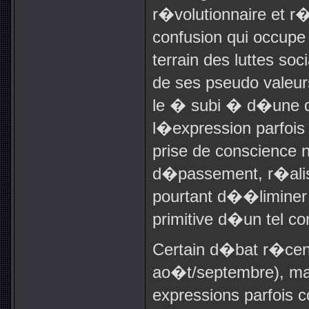
r�volutionnaire et r�
confusion qui occupe
terrain des luttes so
de ses pseudo valeu
le � subi � d�une 
l�expression parfois
prise de conscience n
d�passement, r�alisa
pourtant d��liminer le
primitive d�un tel c
Certain d�bat r�ce
ao�t/septembre), ma
expressions parfois 