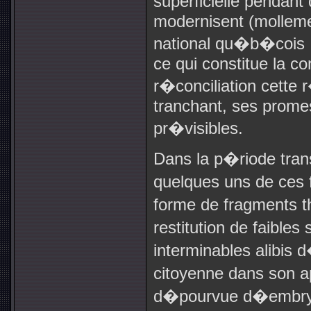
superficielle pendant
modernisent (mollement
national qu�b�cois ;
ce qui constitue la c
r�conciliation cette
tranchant, ses promes
pr�visibles.
Dans la p�riode tra
quelques uns de ces 
forme de fragments 
restitution de faible
interminables alibi
citoyenne dans son a
d�pourvue d�embryon 