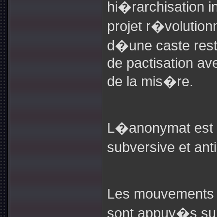
hi�rarchisation i
projet r�volution
d�une caste rest
de pactisation av
de la mis�re.
L�anonymat est
subversive et ant
Les mouvements
sont appuy�s sur