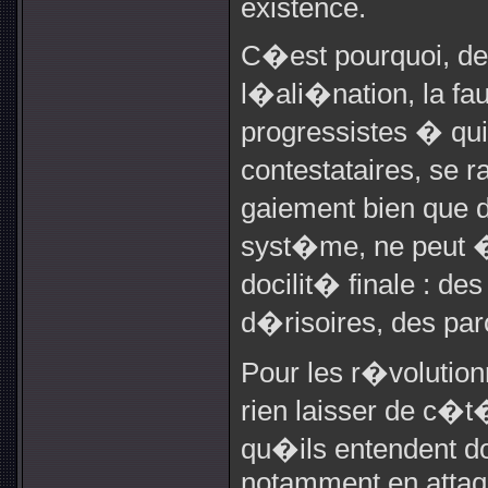
existence.
C�est pourquoi, de
l�ali�nation, la f
progressistes � qui
contestataires, se 
gaiement bien que 
syst�me, ne peut 
docilit� finale : d
d�risoires, des par
Pour les r�volutionn
rien laisser de c�t
qu�ils entendent d
notamment en attaq