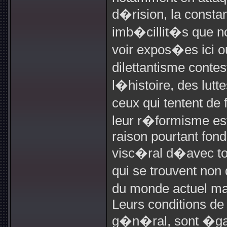
d�rision, la consta
imb�cillit�s que no
voir expos�es ici
dilettantisme conte
l�histoire, des luttes
ceux qui tentent de
leur r�formisme est
raison pourtant fon
visc�ral d�avec tou
qui se trouvent non 
du monde actuel m
Leurs conditions d
g�n�ral, sont �gal