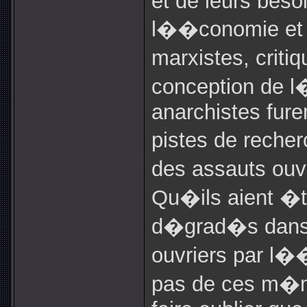
et de leurs beso
l��conomie et d
marxistes, criti
conception de l
anarchistes fur
pistes de recher
des assauts ouv
Qu�ils aient �
d�grad�s dans l
ouvriers par
l��
pas de ces m�me