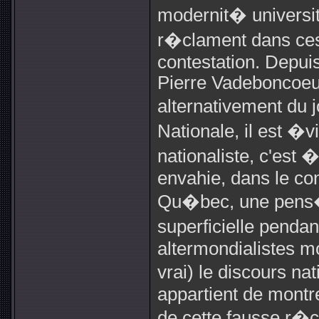
modernit� universi
r�clament dans ces
contestation. Depui
Pierre Vadeboncoeu
alternativement du 
Nationale, il est �
nationaliste, c'est 
envahie, dans le con
Qu�bec, une pens�
superficielle penda
altermondialistes mo
vrai) le discours na
appartient de montre
de cette fausse r�co