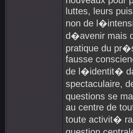
nouveaux pour p
luttes, leurs pu
non de l�intens
d�avenir mais de
pratique du pr�s
fausse conscien
de l�identit� da
spectaculaire, d
questions se ma
au centre de tout
toute activit� r
question centra