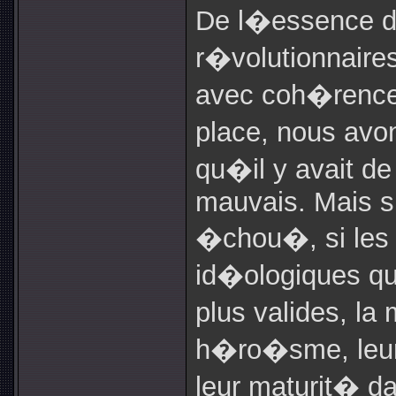
De l�essence 
r�volutionnair
avec coh�rence 
place, nous av
qu�il y avait d
mauvais. Mais s
�chou�, si les
id�ologiques qu
plus valides, la
h�ro�sme, leurs
leur maturit� da