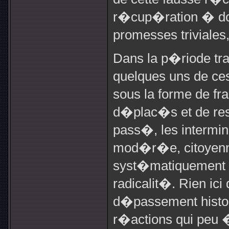
r�cup�ration � dou
promesses triviales,
Dans la p�riode tr
quelques uns de ce
sous la forme de f
d�plac�s et de rest
pass�, les intermi
mod�r�e, citoyenne
syst�matiquement
radicalit�. Rien ici
d�passement histor
r�actions qui peu 