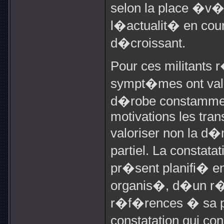
selon la place �v
l�actualit� en cour
d�croissant.
Pour ces militants 
sympt�mes ont vale
d�robe constamment
motivations les tran
valoriser non la d
partiel. La constata
pr�sent planifi� e
organis�, d�un r�
r�f�rences � sa pro
constatation qui c