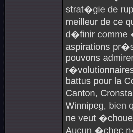
strat�gie de rup
meilleur de ce q
d�finir comme � 
aspirations pr�
pouvons admirer 
r�volutionnaire
battus pour la 
Canton, Crons
Winnipeg, bien
ne veut �chouer
Aucun �chec n