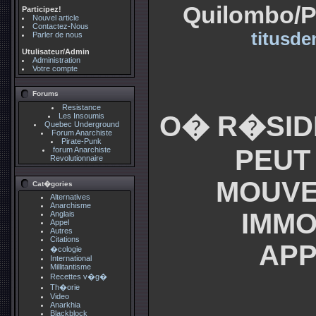
Quilombo/Pa
Participez!
Nouvel article
Contactez-Nous
titusde
Parler de nous
Utulisateur/Admin
Administration
Votre compte
Forums
Resistance
O� R�SIDE
Les Insoumis
Quebec Underground
Forum Anarchiste
Pirate-Punk
PEUT
forum Anarchiste
Revolutionnaire
MOUVE
Cat�gories
Alternatives
Anarchisme
IMMO
Anglais
Appel
Autres
Citations
APP
�cologie
International
Millitantisme
Recettes v�g�
Th�orie
Video
Anarkhia
Blackblock