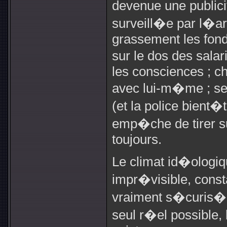
devenue une publi
surveill�e par l�a
grassement les fonds
sur le dos des sal
les consciences ; c
avec lui-m�me ; se
(et la police bient
emp�che de tirer s
toujours.
Le climat id�ologi
impr�visible, cons
vraiment s�curis�
seul r�el possible,