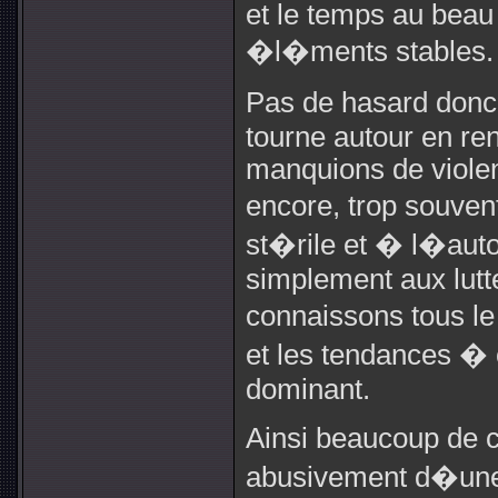
et le temps au beau
�l�ments stables.
Pas de hasard donc
tourne autour en re
manquions de violen
encore, trop souve
st�rile et � l�aut
simplement aux lutte
connaissons tous l
et les tendances �
dominant.
Ainsi beaucoup de 
abusivement d�une 