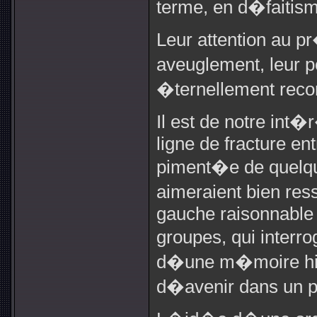
terme, en d�faitis
Leur attention au p
aveuglement, leur 
�ternellement reco
Il est de notre int�
ligne de fracture en
piment�e de quelqu
aimeraient bien res
gauche raisonnable e
groupes, qui interro
d�une m�moire hist
d�avenir dans un pr