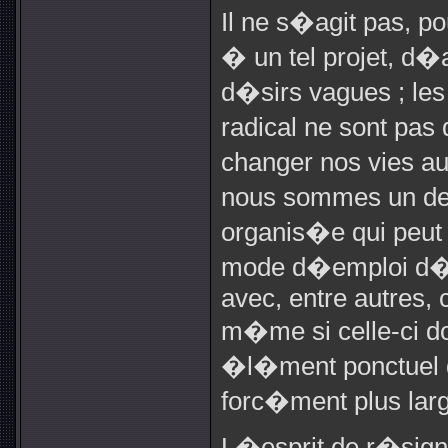
Il ne s�agit pas, po
� un tel projet, d�
d�sirs vagues ; le
radical ne sont pas
changer nos vies a
nous sommes un des
organis�e qui peut 
mode d�emploi d�u
avec, entre autres, 
m�me si celle-ci 
�l�ment ponctuel 
forc�ment plus lar
L�esprit de r�sign