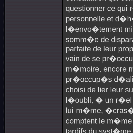
questionner ce qui 
personnelle et d�h�
l�envo�tement milit
somm�e de dispara
parfaite de leur prop
vain de se pr�occu
m�moire, encore m
pr�occup�s d�alib
choisi de lier leur
l�oubli, � un r�el 
lui-m�me, �cras� 
comptent le m�me b
tardifs du syst�me 