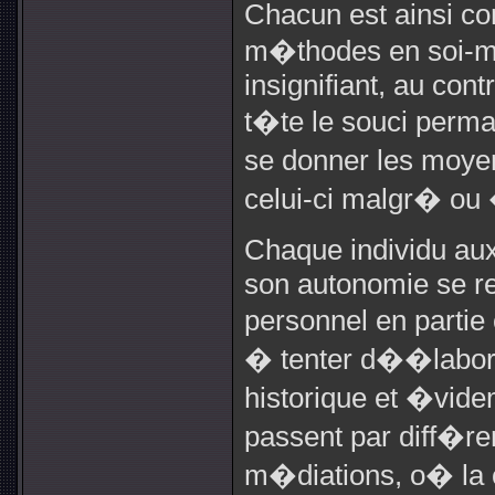
Chacun est ainsi con
m�thodes en soi-m
insignifiant, au cont
t�te le souci perm
se donner les moy
celui-ci malgr� ou 
Chaque individu aux
son autonomie se re
personnel en partie
� tenter d��labore
historique et �vid
passent par diff�re
m�diations, o� la