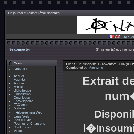
Un journal purement révolutionnaire
Accuei
Se connecter
34 visiteur(s) et 0 membre
Menu
Postï¿½ le dimanche 12 novembre 2006 @ 11
Contributed by:
Anonyme
Nouvelles
Accueil
Extrait d
Agenda
Annuaire
Articles
Bibliotheque
num�
Compilation
Downloads
Encyclopedie
FAQ Anar
Gallerie
Disponib
H�bergement Web
Liens Web
Plan du Site
Poemes et Chansons
l�Insoumi
Sujets actifs
Videos