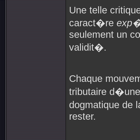
Une telle critiqu
caract�re
exp�
seulement un 
validit�.
Chaque mouveme
tributaire d�un
dogmatique de l
rester.