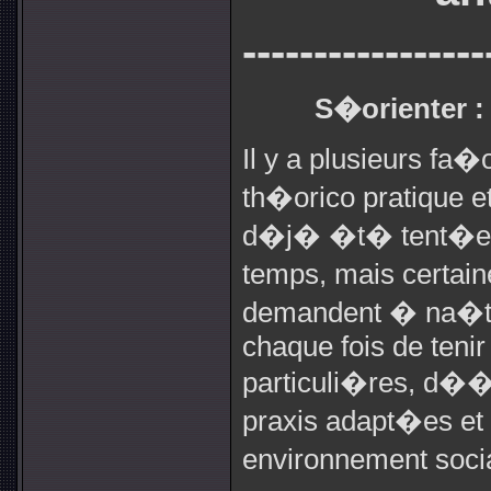
-----------------
S�orienter :
Il y a plusieurs fa
th�orico pratique e
d�j� �t� tent�es 
temps, mais certain
demandent � na�tre
chaque fois de tenir
particuli�res, d��v
praxis adapt�es et 
environnement soc