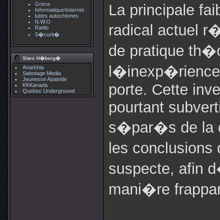
Grece
La principale f
Informatique\Internet
luttes autochtones
N.W.O
radical actuel 
Radio
S�curit�
de pratique th�
Sites H�berg�
l�inexp�rience c
Anarkhia
Sabotage Media
Jeunesse Apatride
porte. Cette inve
KKKanada
Quebec Underground
pourtant subvert
s�par�s de la 
les conclusions
suspecte, afin
mani�re frappan