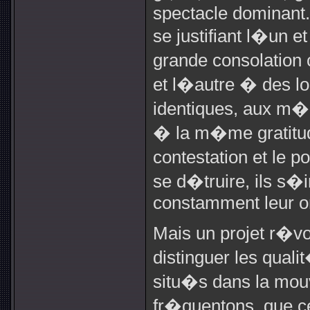
spectacle dominant. 
se justifiant l�un e
grande consolation
et l�autre � des lo
identiques, aux m�
� la m�me gratitu
contestation et le 
se d�truire, ils s�i
constamment leur o
Mais un projet r�vol
distinguer les qual
situ�s dans la mouv
fr�quentons, que c