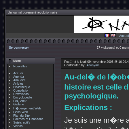
Un journal purement révolutionnaire
Accuei
Se connecter
17 visiteur(s) et 0 mem
Menu
Postï¿½ le jeudi 09 novembre 2006 @ 16:09:
Contributed by:
Anonyme
Nouvelles
Accueil
Au-del� de l�ob
Agenda
Annuaire
Articles
histoire est celle
Bibliotheque
Compilation
psychologique.
Downloads
Encyclopedie
FAQ Anar
Gallerie
Explications :
H�bergement Web
Liens Web
Plan du Site
Je suis une m�re a
Poemes et Chansons
Sujets actifs
Videos