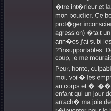
�tre int�rieur et
mon bouclier. Ce b
prot�ger inconscie
agression) �tait un
ann�es j'ai subi les
?"insupportables. 
coup, je me mourais
Peur, honte, culpab
moi, voil� les emp
au corps et � l��
enfant qui un jour d
arrach� ma joie de 
r�inventer pour le 