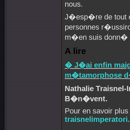
nous.
J�esp�re de tout 
personnes r�ussiro
m�en suis donn� le
A lire
� J�ai enfin maigr
m�tamorphose d
Nathalie Traisnel-
B�n�vent.
Pour en savoir plu
traisnelimperatori