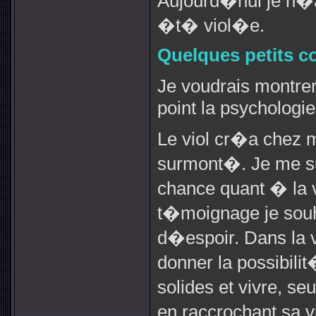
Aujourd�hui je n�a
�t� viol�e.
Quelques petits c
Je voudrais montre
point la psychologie
Le viol cr�a chez m
surmont�. Je me su
chance quant � la 
t�moignage je souh
d�espoir. Dans la v
donner la possibilit
solides et vivre, s
en raccrochant sa 