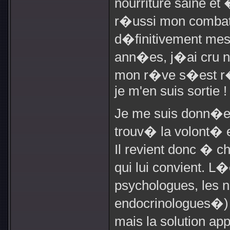
nourriture saine et
r�ussi mon comba
d�finitivement mes
ann�es, j�ai cru ne
mon r�ve s�est r
je m'en suis sortie !
Je me suis donn�e 
trouv� la volont� 
Il revient donc � c
qui lui convient. L
psychologues, les n
endocrinologues�) 
mais la solution a