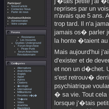
j'�tais petite j'ai
Participez!
Nouvel article
reprises par un vois
Contactez-Nous
Parler de nous
n'avais que 5 ans. Au
Utulisateur/Admin
Administration
trop tard. Il n'a ja
Votre compte
jamais os� parler j
Forums
Resistance
la honte �taient au
Les Insoumis
Quebec Underground
Forum Anarchiste
Pirate-Punk
Mais aujourd'hui j'a
forum Anarchiste
Revolutionnaire
d'exister et de dev
Cat�gories
et non un d�chet. 
Alternatives
Anarchisme
Anglais
s'est retrouv� derr
Appel
Autres
Citations
psychiatrique voula
�cologie
International
Millitantisme
� sa vie. Tout cela
Recettes v�g�
Th�orie
lorsque j'�tais petit
Video
Anarkhia
Blackblock