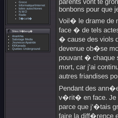
parents vont te gro
Grece
Informatique\Internet
bonbons pour que je
luttes autochtones
N.W.O
Radio
S�curit�
Voil� le drame de m
face � de tels acte
Sites H�berg�
Anarkhia
� cause des viols d
Sabotage Media
Jeunesse Apatride
KKKanada
devenue ob�se mor
Quebec Underground
pouvant � chaque s
mort, car j'ai con
autres friandises p
Pendant des ann�es 
v�rit� en face. Je
parce que j'�tais g
faire la diff�rence