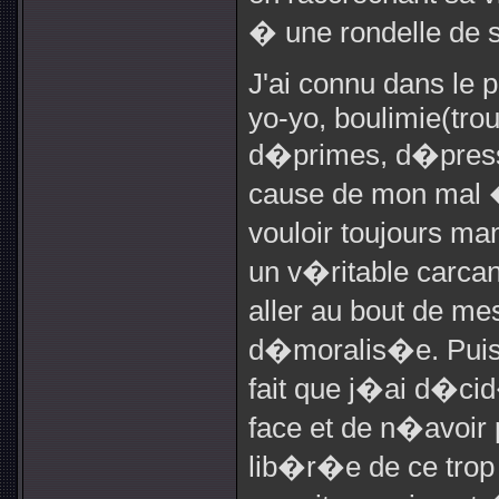
� une rondelle de
J'ai connu dans le
yo-yo, boulimie(trou
d�primes, d�pressi
cause de mon mal 
vouloir toujours ma
un v�ritable carcan
aller au bout de m
d�moralis�e. Puis 
fait que j�ai d�ci
face et de n�avoir
lib�r�e de ce trop 