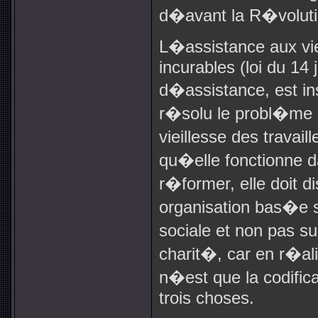
d�avant la R�voluti
L�assistance aux viei
incurables (loi du 14 
d�assistance, est in
r�solu le probl�me d
vieillesse des travail
qu�elle fonctionne 
r�former, elle doit 
organisation bas�e s
sociale et non pas s
charit�, car en r�al
n�est que la codifica
trois choses.