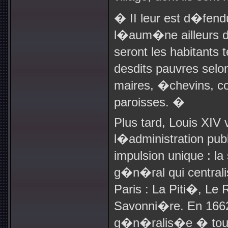
� II leur est d�fend
l�aum�ne ailleurs du 
seront les habitants 
desdits pauvres selon
maires, �chevins, co
paroisses. �
Plus tard, Louis XIV 
l�administration pu
impulsion unique : la
g�n�ral qui centralis
Paris : La Piti�, Le 
Savonni�re. En 1662,
g�n�ralis�e � tout l