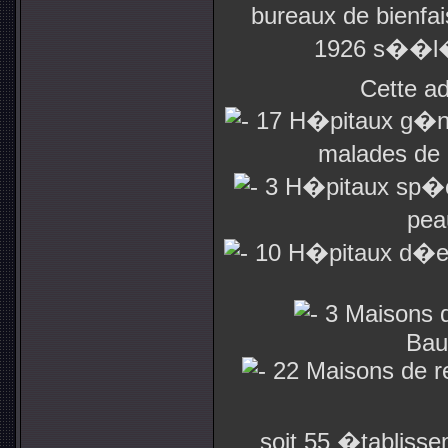
bureaux de bienfa
1926 s��l�
Cette ad
17 H�pitaux g�n�
malades de 
3 H�pitaux sp�ci
pea
10 H�pitaux d�en
3 Maisons 
Bau
22 Maisons de re
soit 55 �tablissem