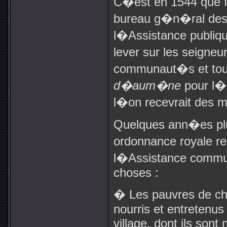
C�est en 1544 que f
bureau g�n�ral des 
l�Assistance publique
lever sur les seigneu
communaut�s et tous
d�aum�ne
pour l�
l�on recevrait des m
Quelques ann�es plu
ordonnance royale re
l�Assistance commun
choses :
� Les pauvres de chaq
nourris et entretenus 
village, dont ils sont 