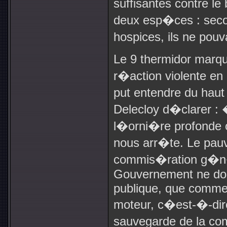
suffisantes contre le
deux esp�ces : seco
hospices, ils ne pou
Le 9 thermidor marq
r�action violente e
put entendre du haut 
Delecloy d�clarer : �
l�orni�re profonde
nous arr�te. Le pau
commis�ration g�n�r
Gouvernement ne doit
publique, que comme
moteur, c�est-�-dire
sauvegarde de la co