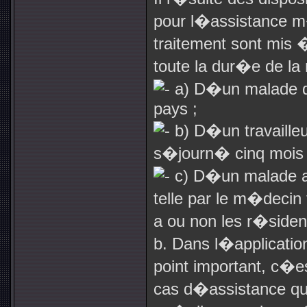
pour l�assistance m�d
traitement sont mis 
toute la dur�e de la 
a) D�un malade qu
pays ;
b) D�un travailleu
s�journ� cinq mois
c) D�un malade a
telle par le m�decin
a ou non les r�side
b. Dans l�application
point important, c�es
cas d�assistance qui