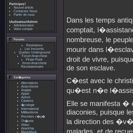
Participez!
Nouvel article
Contactez-Nous
Parler de nous
Dans les temps anti
Utulisateur/Admin
Administration
comptait, l�assistanc
Votre compte
nombreuse, le peupl
Forums
Resistance
mourir dans l�escla
Les Insoumis
Quebec Underground
Forum Anarchiste
droit de vivre, puis
Pirate-Punk
forum Anarchiste
de son esclave.
Revolutionnaire
Cat�gories
C�est avec le christ
Alternatives
Anarchisme
qu�est n�e l�assist
Anglais
Appel
Autres
Citations
Elle se manifesta � 
�cologie
International
diaconies, puisque le
Millitantisme
Recettes v�g�
la direction des �v�q
Th�orie
Video
Anarkhia
malades, et de recuei
Blackblock