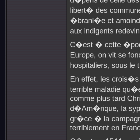
libert� des communes
�branl�e et amoindr
aux indigents redevi
C�est � cette �poq
Europe, on vit se fo
hospitaliers, sous le
En effet, les crois�
terrible maladie qu�
comme plus tard Chr
d�Am�rique, la syphi
gr�ce � la campagne
terriblement en Fran