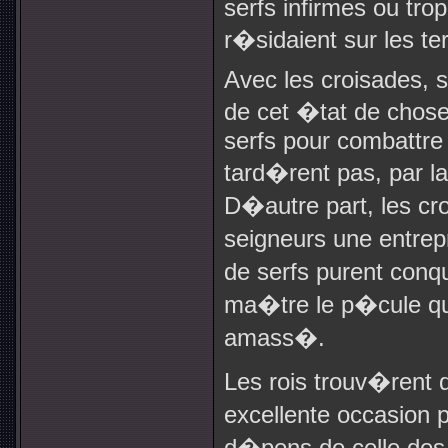
serfs infirmes ou trop 
r�sidaient sur les 
Avec les croisades, 
de cet �tat de chos
serfs pour combattre
tard�rent pas, par la
D�autre part, les cr
seigneurs une entrep
de serfs purent conq
ma�tre le p�cule qu
amass�.
Les rois trouv�rent 
excellente occasion po
d�pens de celle des 