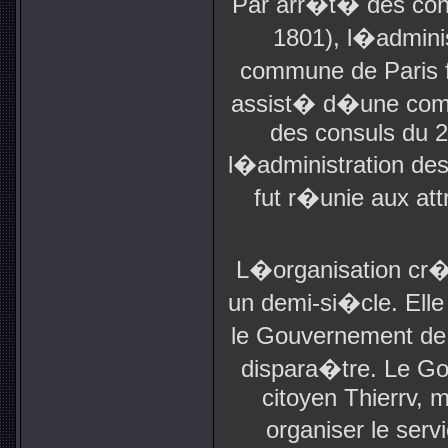
Par arr�t� des cons
1801), l�adminis
commune de Paris 
assist� d�une comm
des consuls du 2
l�administration des
fut r�unie aux at
L�organisation cr
un demi-si�cle. Elle
le Gouvernement de j
dispara�tre. Le Go
citoyen Thierrv, 
organiser le serv