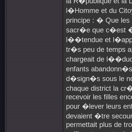
la R�publique et la 
l�Homme et du Citoye
principe : � Que les 
sacr�e que c�est �
l��tendue et l�appl
tr�s peu de temps ap
chargeait de l��duc
enfants abandonn�s,
d�sign�s sous le nom
chaque district la 
recevoir les filles en
pour �lever leurs enf
devaient �tre secou
permettait plus de tr