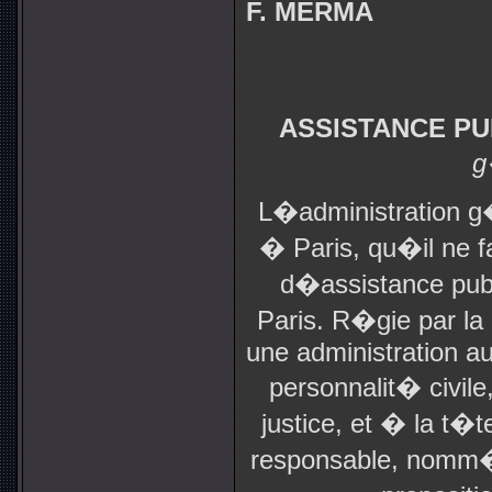
F. MERMA
ASSISTANCE PU
g
L�administration g
� Paris, qu�il ne f
d�assistance pub
Paris. R�gie par la l
une administration a
personnalit� civile
justice, et � la t�t
responsable, nomm� 