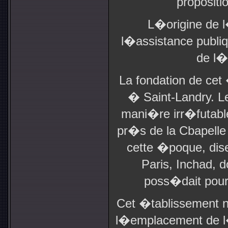
propositi
L�origine de 
l�assistance publi
de l�
La fondation de cet
� Saint-Landry. Le
mani�re irr�futabl
pr�s de la Cbapelle
cette �poque, dis
Paris, Inchad, 
poss�dait pour
Cet �tablissement 
l�emplacement de l�