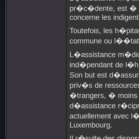
pr�c�dente, est � 
concerne les indigent
Toutefois, les h�pit
commune ou l��tat, 
L�assistance m�dica
ind�pendant de l�h�
Son but est d�assur
priv�s de ressources
�trangers, � moins 
d�assistance r�cipr
actuellement avec l�I
Luxembourg.
Il r�sulte des dispos