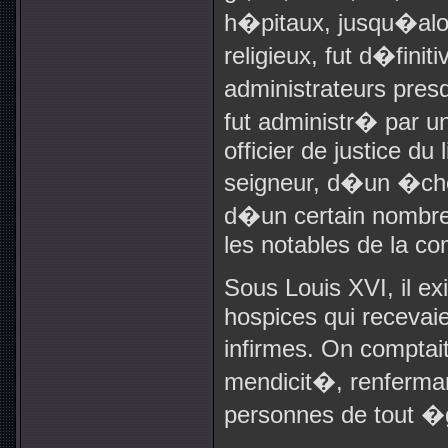
h�pitaux, jusqu�alo
religieux, fut d�fin
administrateurs pre
fut administr� par 
officier de justice du
seigneur, d�un �che
d�un certain nombre
les notables de la c
Sous Louis XVI, il ex
hospices qui recevai
infirmes. On comptai
mendicit�, renferma
personnes de tout �g