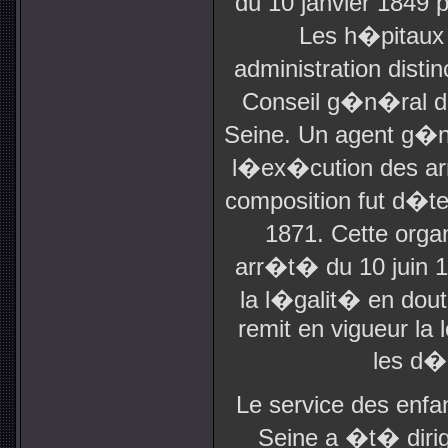
du 10 janvier 1849 
Les h�pitaux 
administration dist
Conseil g�n�ral d
Seine. Un agent g�n
l�ex�cution des ar
composition fut d�t
1871. Cette organ
arr�t� du 10 juin 1
la l�galit� en dout
remit en vigueur la 
les d�
Le service des enf
Seine a �t� diri