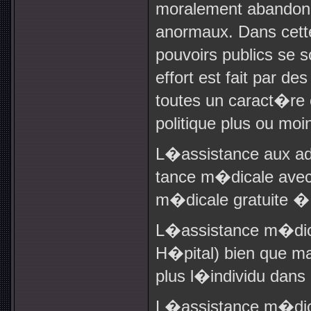
moralement abandonn
anormaux. Dans cett
pouvoirs publics se s
effort est fait par d
toutes un caract�re 
politique plus ou mo
L�assistance aux adu
tance m�dicale avec h
m�dicale gratuite � 
L�assistance m�dical
H�pital) bien que mal
plus l�individu dans
L�assistance m�dica