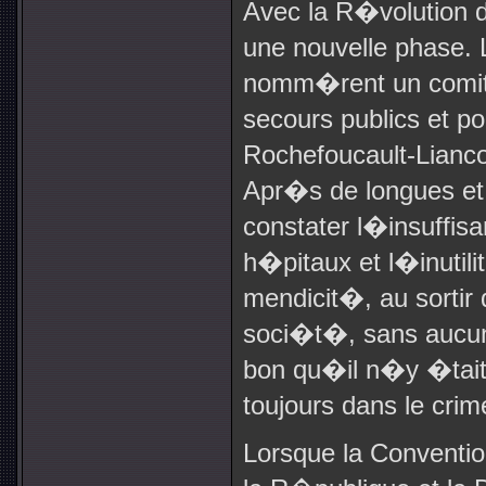
Avec la R�volution 
une nouvelle phase.
nomm�rent un comit
secours publics et po
Rochefoucault-Lianco
Apr�s de longues et 
constater l�insuffi
h�pitaux et l�inuti
mendicit�, au sortir 
soci�t�, sans aucun
bon qu�il n�y �tait
toujours dans le cri
Lorsque la Conventio