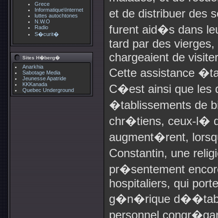
Grece
Informatique\Internet
et de distribuer des 
luttes autochtones
N.W.O
furent aid�s dans le
Radio
S�curit�
tard par des vierges,
chargeaient de visit
Sites H�berg�
Anarkhia
Cette assistance �ta
Sabotage Media
Jeunesse Apatride
KKKanada
C�est ainsi que les d
Quebec Underground
�tablissements de bi
chr�tiens, ceux-l�
augment�rent, lorsqu
Constantin, une reli
pr�sentement encore
hospitaliers, qui por
g�n�rique d��tabli
personnel congr�gani