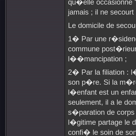
qu�elle occasionne 
jamais ; il ne secourt
Le domicile de secou
1� Par une r�sidenc
commune post�rieur
l��mancipation ;
2� Par la filiation :
son p�re. Si la m�r
l�enfant est un enfa
seulement, il a le d
s�paration de corps
l�gitime partage le
confi� le soin de so