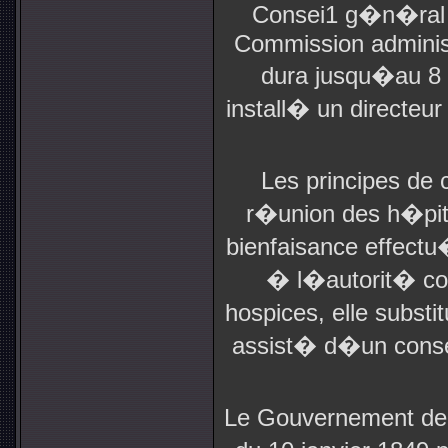
Consei1 g�n�ral d
Commission administ
dura jusqu�au 8 f
install� un directeur
Les principes de 
r�union des h�pit
bienfaisance effect
� l�autorit� co
hospices, elle substi
assist� d�un conse
Le Gouvernement de 