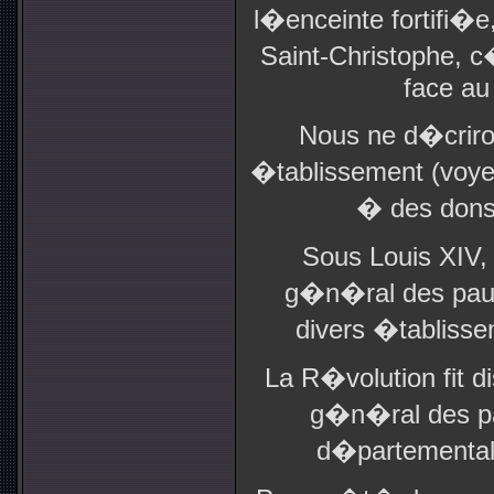
l�enceinte fortifi�e
Saint-Christophe, c
face au
Nous ne d�criron
�tablissement (voy
� des dons e
Sous Louis XIV,
g�n�ral des pauv
divers �tabliss
La R�volution fit 
g�n�ral des pa
d�partemental 