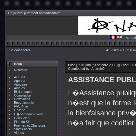
Un journal purement révolutionnaire
Accuei
Se connecter
41 visiteur(s) et 0 
Menu
Postï¿½ le lundi 23 octobre 2006 @ 00:21:50
Contributed by:
AnarchOi
Nouvelles
Accueil
ASSISTANCE PUBL
Agenda
Annuaire
Articles
L�Assistance publiq
Bibliotheque
Compilation
Downloads
n�est que la forme l
Encyclopedie
FAQ Anar
Gallerie
la bienfaisance priv
H�bergement Web
Liens Web
n�a fait que codifier 
Plan du Site
Poemes et Chansons
Sujets actifs
Videos