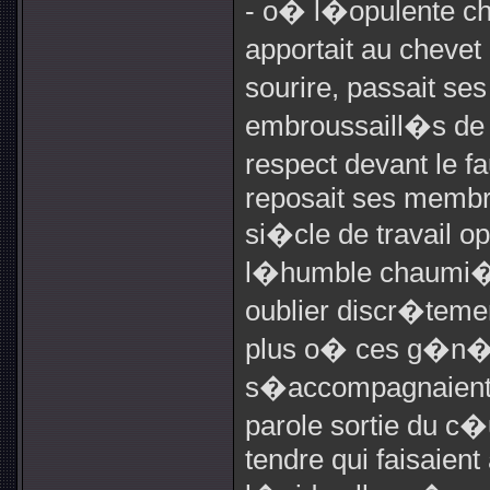
- o� l�opulente ch
apportait au cheve
sourire, passait se
embroussaill�s de 
respect devant le fa
reposait ses membr
si�cle de travail op
l�humble chaumi�re
oublier discr�teme
plus o� ces g�n�r
s�accompagnaient 
parole sortie du c
tendre qui faisaien