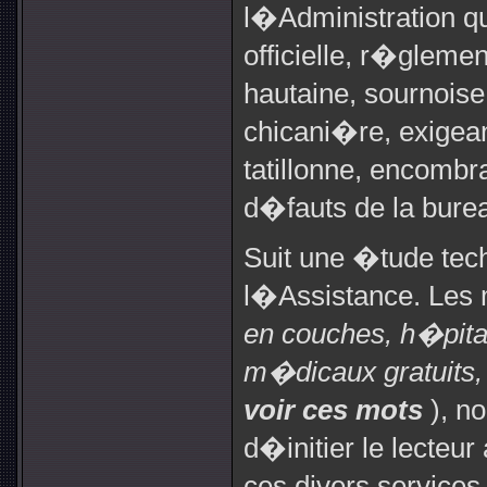
l�Administration qu
officielle, r�glem
hautaine, sournois
chicani�re, exigeant
tatillonne, encombr
d�fauts de la burea
Suit une �tude tec
l�Assistance. Les
en couches, h�pitau
m�dicaux gratuits, 
voir ces mots
), n
d�initier le lecteu
ces divers services