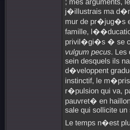
; mes arguments, l
j�illustrais ma d�
mur de pr�jug�s 
famille, l��ducatio
privil�gi�s � se c
vulgum pecus
. Les
sein desquels ils na
d�veloppent gradu
instinctif, le m�pri
r�pulsion qui va, p
pauvret� en haillon
sale qui sollicite un
Le temps n�est plus