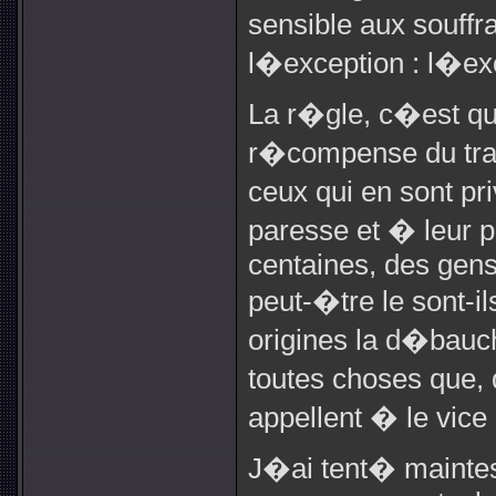
sensible aux souff
l�exception : l�exc
La r�gle, c�est que
r�compense du trav
ceux qui en sont p
paresse et � leur p
centaines, des gens
peut-�tre le sont-i
origines la d�bauch
toutes choses que,
appellent � le vice
J�ai tent� maintes 