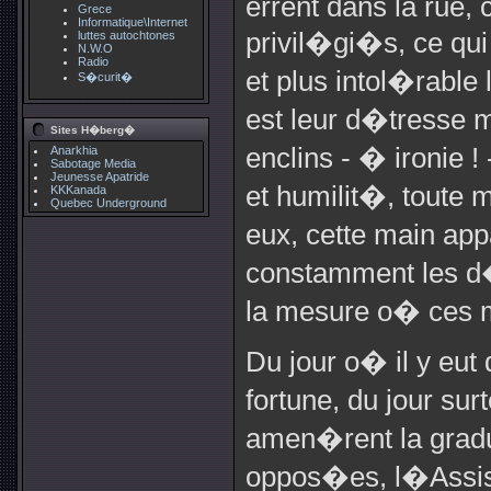
errent dans la rue, 
Grece
Informatique\Internet
privil�gi�s, ce qui
luttes autochtones
N.W.O
Radio
et plus intol�rable
S�curit�
est leur d�tresse m
Sites H�berg�
enclins - � ironie 
Anarkhia
Sabotage Media
Jeunesse Apatride
et humilit�, toute 
KKKanada
Quebec Underground
eux, cette main app
constamment les d�
la mesure o� ces m
Du jour o� il y eut 
fortune, du jour sur
amen�rent la gradu
oppos�es, l�Assi