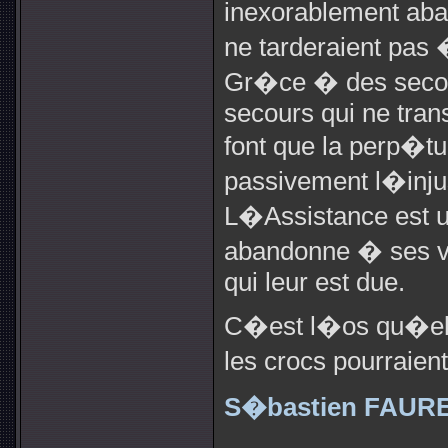
inexorablement aba
ne tarderaient pas 
Gr�ce � des secour
secours qui ne trans
font que la perp�tu
passivement l�injus
L�Assistance est
abandonne � ses vic
qui leur est due.
C�est l�os qu�elle
les crocs pourraien
S�bastien FAUR