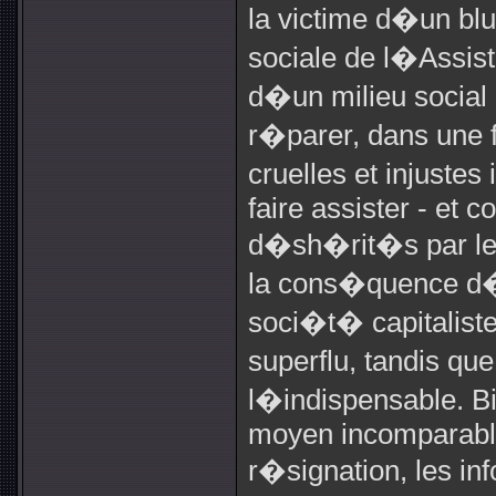
la victime d�un blu
sociale de l�Assist
d�un milieu social 
r�parer, dans une f
cruelles et injus
faire assister - et c
d�sh�rit�s par les
la cons�quence d
soci�t� capitalist
superflu, tandis qu
l�indispensable. Bi
moyen incomparable 
r�signation, les in