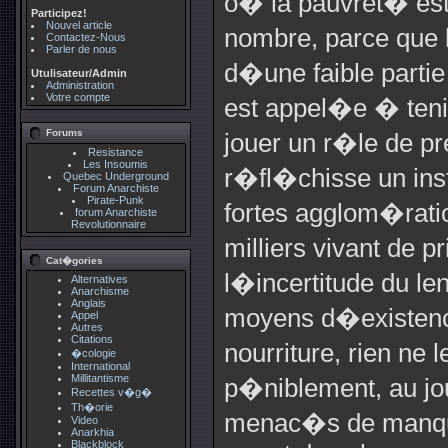
o� la pauvret� est 
Participez!
Nouvel article
nombre, parce que 
Contactez-Nous
Parler de nous
d�une faible partie
Utulisateur/Admin
Administration
Votre compte
est appel�e � teni
Forums
jouer un r�le de 
Resistance
Les Insoumis
r�fl�chisse un insta
Quebec Underground
Forum Anarchiste
Pirate-Punk
fortes agglom�ratio
forum Anarchiste
Revolutionnaire
milliers vivant de 
Cat�gories
l�incertitude du l
Alternatives
Anarchisme
Anglais
moyens d�existenc
Appel
Autres
Citations
nourriture, rien ne l
�cologie
International
Millitantisme
p�niblement, au jo
Recettes v�g�
Th�orie
menac�s de manquer
Video
Anarkhia
Blackblock