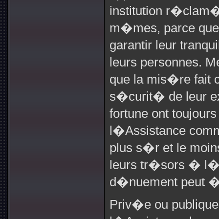
institution r�clam
m�mes, parce que, 
garantir leur tranqu
leurs personnes. M
que la mis�re fait 
s�curit� de leur ex
fortune ont toujour
l�Assistance comm
plus s�r et le moin
leurs tr�sors � l�a
d�nuement peut �tr
Priv�e ou publique, 