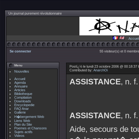
Un journal purement révolutionnaire
Accuei
Se connecter
55 visiteur(s) et 0 membre
Menu
Postï¿½ le lundi 23 octobre 2006 @ 00:18:37
Contributed by:
AnarchOi
Nouvelles
Accueil
ASSISTANCE
, n. f.
Agenda
Annuaire
Articles
Bibliotheque
Compilation
Downloads
Encyclopedie
FAQ Anar
Gallerie
ASSISTANCE
, n. f.
H�bergement Web
Liens Web
Plan du Site
Aide, secours de t
Poemes et Chansons
Sujets actifs
Videos