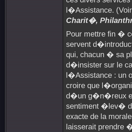
l�Assistance. (Voi
Charit�, Philanth
Pour mettre fin � 
servent d�introdu
qui, chacun � sa pla
d�insister sur le c
l�Assistance : un o
croire que l�organi
d�un g�n�reux esp
sentiment �lev� d
exacte de la morale.
laisserait prendre 