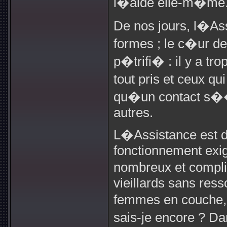
l�aide elle-m�me
De nos jours, l�As
formes ; le c�ur d
p�trifi� : il y a tr
tout pris et ceux qu
qu�un contact s��t
autres.
L�Assistance est d
fonctionnement exi
nombreux et compl
vieillards sans res
femmes en couche, 
sais-je encore ? D