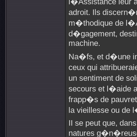
l�Assistance leur a
adroit. Ils discern
m�thodique de l�A
d�gagement, desti
machine.
Na�fs, et d�une i
ceux qui attribue
un sentiment de so
secours et l�aide 
frapp�s de pauvret
la vieillesse ou de 
II se peut que, dans 
natures g�n�reuse