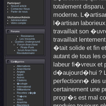
Participez!
totalement disparu
Nouvel article
Contactez-Nous
Parler de nous
moderne. L�artisa
Utulisateur/Admin
Administration
l�artisan laborieux,
Votre compte
travaillait son �uv
Forums
Resistance
travaillait lenteme
Les Insoumis
Quebec Underground
Forum Anarchiste
�tait solide et fin 
Pirate-Punk
forum Anarchiste
Revolutionnaire
autant de tous les
Cat�gories
labeur fi�vreux et
Alternatives
Anarchisme
d�aujourd�hui ? L
Anglais
Appel
Autres
perfectionn� des us
Citations
�cologie
International
certainement une p
Millitantisme
Recettes v�g�
progr�s est mal c
Th�orie
Video
Anarkhia
produire toujours p
Blackblock