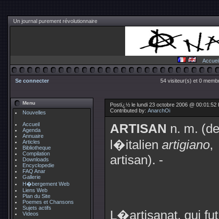
Un journal purement révolutionnaire
Accuei
Se connecter
54 visiteur(s) et 0 membr
Menu
Postï¿½ le lundi 23 octobre 2006 @ 00:01:52
Contributed by:
AnarchOi
Nouvelles
Accueil
ARTISAN
n. m. (d
Agenda
Annuaire
l�italien
artigiano
,
Articles
Bibliotheque
Compilation
artisan). -
Downloads
Encyclopedie
FAQ Anar
Gallerie
H�bergement Web
Liens Web
Plan du Site
Poemes et Chansons
Sujets actifs
L�artisanat, qui fu
Videos