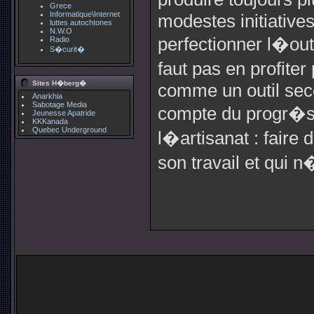
Grece
Informatique\Internet
modestes initiatives 
luttes autochtones
N.W.O
perfectionner l�out
Radio
S�curit�
faut pas en profite
Sites H�berg�
comme un outil seco
Anarkhia
Sabotage Media
compte du progr�s 
Jeunesse Apatride
KKKanada
Quebec Underground
l�artisanat : faire 
son travail et qui 