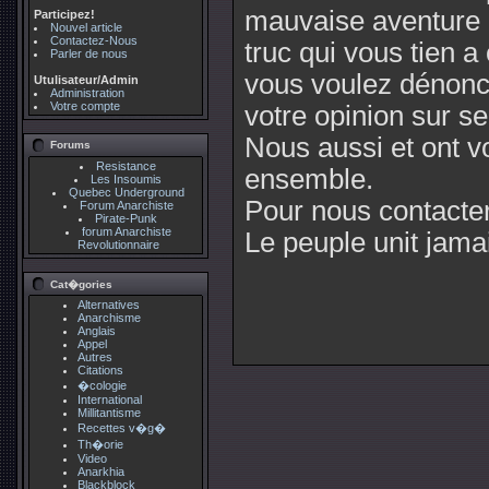
mauvaise aventure a
Participez!
Nouvel article
Contactez-Nous
truc qui vous tien a
Parler de nous
vous voulez dénonc
Utulisateur/Admin
Administration
Votre compte
votre opinion sur se 
Nous aussi et ont v
Forums
Resistance
ensemble.
Les Insoumis
Quebec Underground
Pour nous contacte
Forum Anarchiste
Pirate-Punk
forum Anarchiste
Le peuple unit jama
Revolutionnaire
Cat�gories
Alternatives
Anarchisme
Anglais
Appel
Autres
Citations
�cologie
International
Millitantisme
Recettes v�g�
Th�orie
Video
Anarkhia
Blackblock