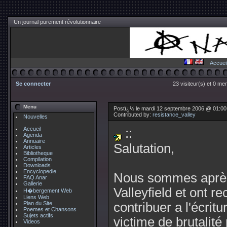
Un journal purement révolutionnaire
Accuei
Se connecter
23 visiteur(s) et 0 me
Menu
Postï¿½ le mardi 12 septembre 2006 @ 01:00
Contributed by:
resistance_valley
Nouvelles
Accueil
::
Agenda
Annuaire
Salutation,
Articles
Bibliotheque
Compilation
Downloads
Encyclopedie
Nous sommes après é
FAQ Anar
Gallerie
Valleyfield et ont r
H�bergement Web
Liens Web
Plan du Site
contribuer a l'écrit
Poemes et Chansons
Sujets actifs
victime de brutalité
Videos