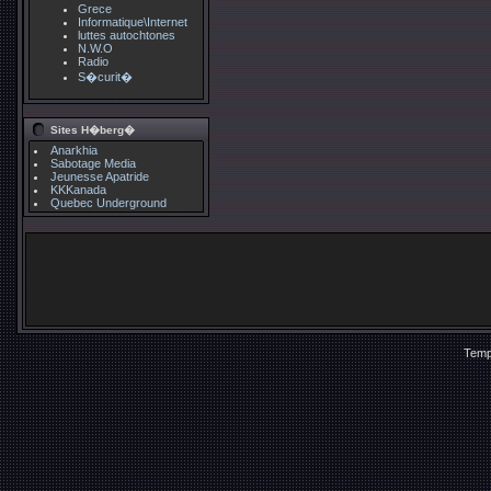
Grece
Informatique\Internet
luttes autochtones
N.W.O
Radio
S�curit�
Sites H�berg�
Anarkhia
Sabotage Media
Jeunesse Apatride
KKKanada
Quebec Underground
Temp