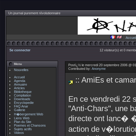
Un journal purement révolutionnaire
Accuei
Se connecter
12 visiteur(s) et 0 membr
Menu
Postï¿½ le mercredi 20 septembre 2006 @ 0
Contributed by:
Anonyme
Nouvelles
Accueil
:: AmiEs et camara
Agenda
Annuaire
Articles
Bibliotheque
Compilation
En ce vendredi 22 
Downloads
Encyclopedie
"Anti-Chars", une b
FAQ Anar
Gallerie
H�bergement Web
directe ont lanc� 
Liens Web
Plan du Site
Poemes et Chansons
action de v�lorutio
Sujets actifs
Videos