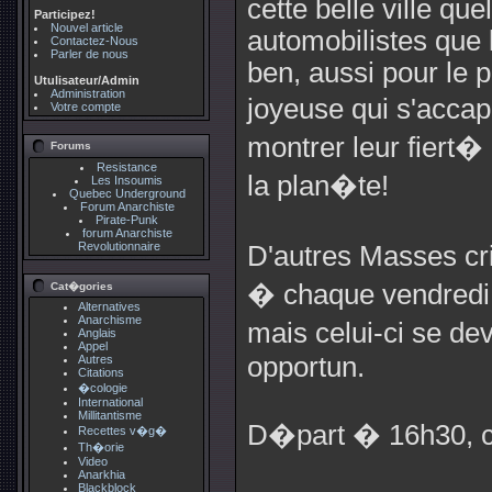
cette belle ville q
Participez!
Nouvel article
automobilistes que l
Contactez-Nous
Parler de nous
ben, aussi pour le p
Utulisateur/Admin
Administration
joyeuse qui s'acca
Votre compte
montrer leur fiert
Forums
Resistance
la plan�te!
Les Insoumis
Quebec Underground
Forum Anarchiste
Pirate-Punk
forum Anarchiste
Revolutionnaire
D'autres Masses cri
� chaque vendredi 
Cat�gories
Alternatives
Anarchisme
mais celui-ci se de
Anglais
Appel
opportun.
Autres
Citations
�cologie
International
Millitantisme
D�part � 16h30, c
Recettes v�g�
Th�orie
Video
Anarkhia
Blackblock