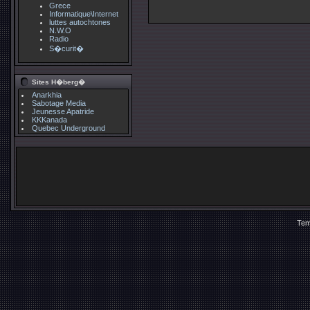
Grece
Informatique\Internet
luttes autochtones
N.W.O
Radio
S�curit�
Sites H�berg�
Anarkhia
Sabotage Media
Jeunesse Apatride
KKKanada
Quebec Underground
Tem