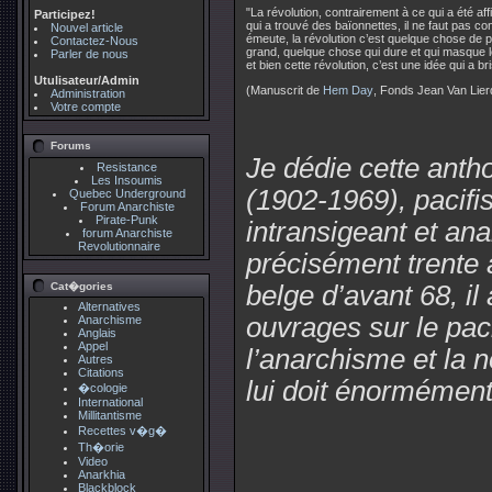
"La révolution, contrairement à ce qui a été af
Participez!
qui a trouvé des baïonnettes, il ne faut pas co
Nouvel article
émeute, la révolution c’est quelque chose de p
Contactez-Nous
grand, quelque chose qui dure et qui masque le 
Parler de nous
et bien cette révolution, c’est une idée qui a br
Utulisateur/Admin
(Manuscrit de
Hem Day
, Fonds Jean Van Lie
Administration
Votre compte
Forums
Je dédie cette anth
Resistance
Les Insoumis
(1902-1969), pacifist
Quebec Underground
Forum Anarchiste
Pirate-Punk
intransigeant et ana
forum Anarchiste
Revolutionnaire
précisément trente 
Cat�gories
belge d’avant 68, il
Alternatives
ouvrages sur le paci
Anarchisme
Anglais
Appel
l’anarchisme et la n
Autres
Citations
lui doit énormément
�cologie
International
Millitantisme
Recettes v�g�
Th�orie
Video
Anarkhia
Blackblock