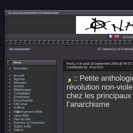
Un journal purement révolutionnaire
Accuei
Se connecter
27 visiteur(s) et 0 membr
Menu
Postï¿½ le lundi 18 septembre 2006 @ 04:07
Contributed by:
AnarchOi
Nouvelles
Accueil
:: Petite anthologi
Agenda
Annuaire
révolution non-viole
Articles
Bibliotheque
Compilation
chez les principaux
Downloads
Encyclopedie
l’anarchisme
FAQ Anar
Gallerie
H�bergement Web
Liens Web
Plan du Site
Poemes et Chansons
Sujets actifs
Videos