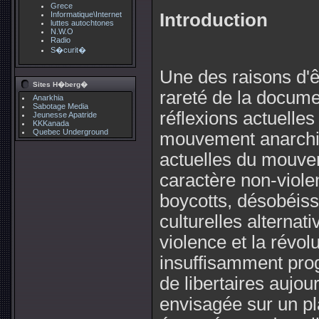
Grece
Informatique\Internet
Introduction
luttes autochtones
N.W.O
Radio
S�curit�
Une des raisons d'êt
Sites H�berg�
rareté de la docume
Anarkhia
Sabotage Media
réflexions actuelles
Jeunesse Apatride
KKKanada
Quebec Underground
mouvement anarchis
actuelles du mouvem
caractère non-viole
boycotts, désobéissa
culturelles alternati
violence et la révol
insuffisamment pro
de libertaires aujour
envisagée sur un pl