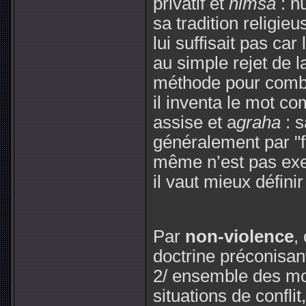
privatif et
himsa
: n
sa tradition religi
lui suffisait pas car
au simple rejet de l
méthode pour combat
il inventa le mot c
assise et a
graha
: 
généralement par "f
même n’est pas exe
il vaut mieux défini
Par
non-violence
,
doctrine préconisant
2/ ensemble des mo
situations de confli